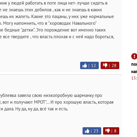
ия у людей работать в поте лица нет- лучше сидеть в
е не знаешь этих дебилов , как и не знаешь в каких
аешь их жалеть. Какие это пацаны, у них уже нормальные
. Могу напомнить, что в "хороводах Навального"
е бедные "детки". Это порождение вот именно таких
 все твердите , что власть плохая и с ней надо бороться,
по
|
12
|
28
на
15
рублевка завела свою низкопробную шарманку про
т, вот и получают МРОТ"... И про хорошую власть, которая
дала. Ну да, ну да, всë так и есть.
|
23
|
8