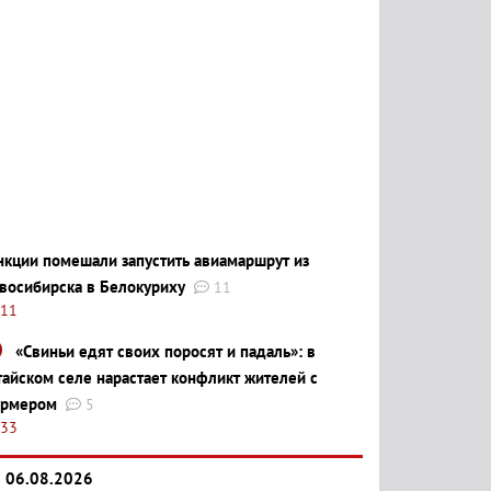
нкции помешали запустить авиамаршрут из
восибирска в Белокуриху
11
:11
«Свиньи едят своих поросят и падаль»: в
тайском селе нарастает конфликт жителей с
рмером
5
:33
06.08.2026