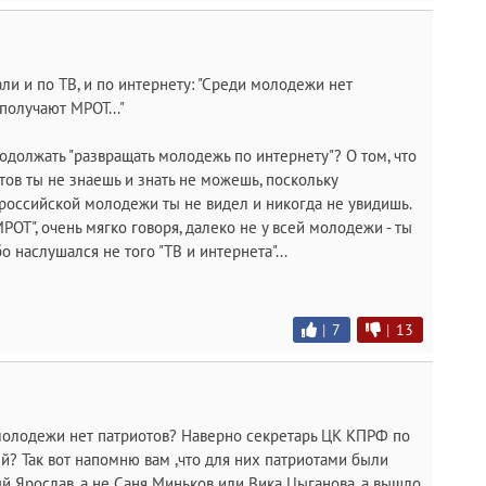
и и по ТВ, и по интернету: "Среди молодежи нет
 получают МРОТ..."
одолжать "развращать молодежь по интернету"? О том, что
ов ты не знаешь и знать не можешь, поскольку
оссийской молодежи ты не видел и никогда не увидишь.
ОТ", очень мягко говоря, далеко не у всей молодежи - ты
 наслушался не того "ТВ и интернета"...
|
7
|
13
и молодежи нет патриотов? Наверно секретарь ЦК КПРФ по
? Так вот напомню вам ,что для них патриотами были
ый Ярослав, а не Саня Миньков или Вика Цыганова, а вышло