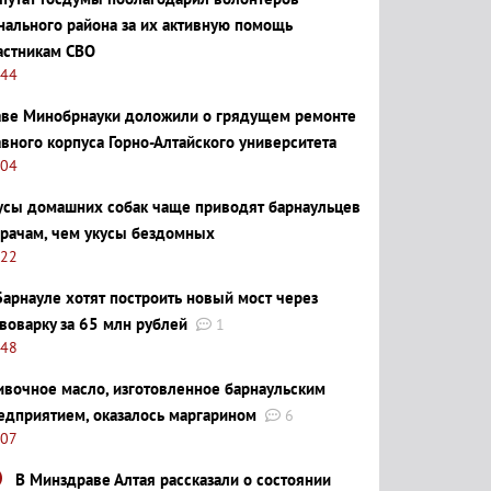
нального района за их активную помощь
астникам СВО
:44
аве Минобрнауки доложили о грядущем ремонте
авного корпуса Горно-Алтайского университета
:04
усы домашних собак чаще приводят барнаульцев
врачам, чем укусы бездомных
:22
Барнауле хотят построить новый мост через
воварку за 65 млн рублей
1
:48
ивочное масло, изготовленное барнаульским
едприятием, оказалось маргарином
6
:07
В Минздраве Алтая рассказали о состоянии