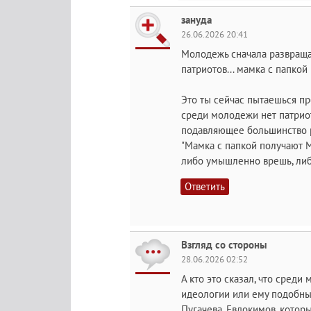
зануда
26.06.2026 20:41
Молодежь сначала развращал
патриотов... мамка с папкой
Это ты сейчас пытаешься пр
среди молодежи нет патриот
подавляющее большинство р
"Мамка с папкой получают МР
либо умышленно врешь, либо
Ответить
Взгляд со стороны
28.06.2026 02:52
А кто это сказал, что сред
идеологии или ему подобный
Пугачева, Евдокимов, котор