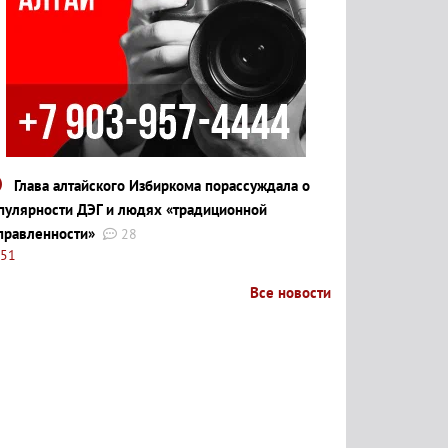
Глава алтайского Избиркома порассуждала о
пулярности ДЭГ и людях «традиционной
правленности»
28
:51
Все новости