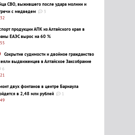
йца СВО, выжившего после удара молнии и
тречи с медведем
3
:32
спорт продукции АПК из Алтайского края в
раны ЕАЭС вырос на 60 %
:55
Сокрытие судимости и двойное гражданство
сеяли выдвиженцев в Алтайское Заксобрание
6
:21
монт двух фонтанов в центре Барнаула
ойдется в 2,48 млн рублей
1
:49