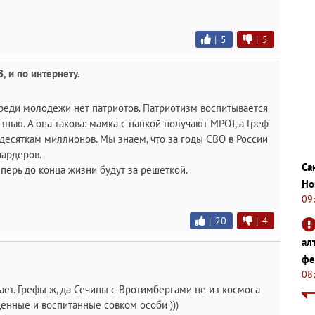
|
5
|
5
 и по интернету.
Среди молодежи нет патриотов. Патриотизм воспитывается
нью. А она такова: мамка с папкой получают МРОТ, а Греф
 десяткам миллионов. Мы знаем, что за годы СВО в России
иардеров.
Са
теперь до конца жизни будут за решеткой.
Но
09
|
20
|
4
ал
фе
08
вает. Грефы ж, да Сечины с Вротимбергами не из космоса
щенные и воспитанные совком особи )))