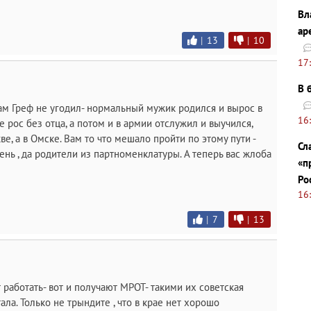
Вл
ар
|
13
|
10
17
В 
ам Греф не угодил- нормальный мужик родился и вырос в
16
е рос без отца, а потом и в армии отслужил и выучился,
е, а в Омске. Вам то что мешало пройти по этому пути -
Сл
ень , да родители из партноменклатуры. А теперь вас жлоба
«п
Ро
16
|
7
|
13
 работать- вот и получают МРОТ- такими их советская
ла. Только не трындите , что в крае нет хорошо