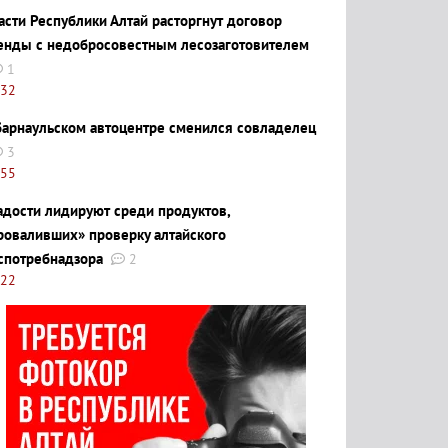
асти Республики Алтай расторгнут договор
енды с недобросовестным лесозаготовителем
1
:32
барнаульском автоцентре сменился совладелец
3
:55
адости лидируют среди продуктов,
роваливших» проверку алтайского
спотребнадзора
2
:22