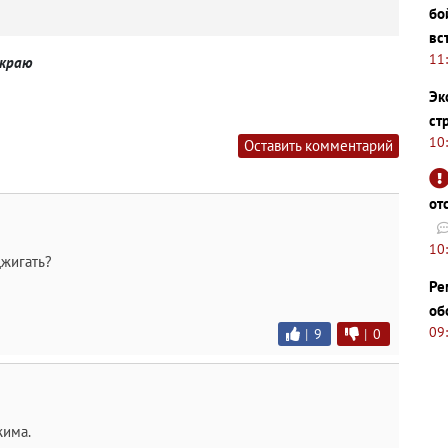
бо
вс
11
 краю
Эк
ст
10
Оставить комментарий
от
10
джигать?
Ре
об
09
|
9
|
0
жима.