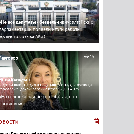
«Не все депутаты - бездельники»:
алтайские
парламентарии подвели итоги работы
восьмого созыва АКЗС
15
Разговор
Инна Вейцман
эндокринолог, кандидат медицинских наук, заведующая
кафедрой эндокринологии с курсом ДПО АГМУ
«На голоде люди не способны долго
протянуть»
овости
путат Госдумы поблагодарил волонтеров