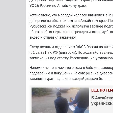
УФСБ России по Алтайскому краю.
Установлено, что молодой человек наткнулся в Te
диверсию на объектах связи в Алтайском крае. П
Рубцовске, он поджег их, используя заранее подг
объектов был серьезно поврежден, а второму был
видео и отправил заказчику.
Следственным отделением УФСБ России по Алтай
ч. 1 ст. 281 УК РФ (диверсия). По ходатайству с
заключения под стражу. Расследование уголовног
Напомним, что в мае этого года в Бийске правоо
подозрению в покушении на совершение диверси
заданию куратора, за что каждый должен был пол
ЕЩЕ ПО ТЕМ
В Алтайск
украински