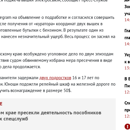
Зо
уч
legram на объявление о подработке и согласился совершить
14
осле получения от «куратора» координат двух вышек в
отовленные бутылки с бензином. В результате один из
Гл
 нанесен незначительный ущерб. Весь процесс он заснял на
гл
14
скому краю возбуждено уголовное дело по двум эпизодам
Ук
ледствия судом обвиняемому избрана мера пресечения в виде
к 
о дела продолжается.
13
хранители задержали
двух подростков
16 и 17 лет по
В 
и. Юноши подожгли релейный шкаф на железной дороге по
Пи
учить вознаграждение в размере 50$.
12
Сл
Е
пр
ом крае пресекли деятельность пособников
12
х спецслужб