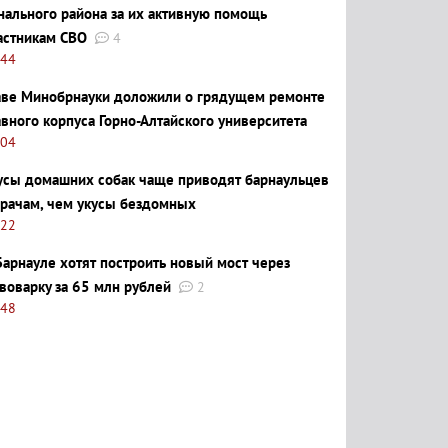
нального района за их активную помощь
астникам СВО
4
:44
аве Минобрнауки доложили о грядущем ремонте
авного корпуса Горно-Алтайского университета
:04
усы домашних собак чаще приводят барнаульцев
врачам, чем укусы бездомных
:22
Барнауле хотят построить новый мост через
воварку за 65 млн рублей
2
:48