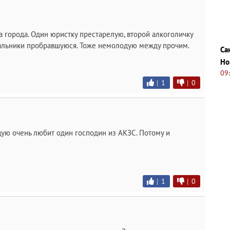
 города. Один юристку престарелую, второй алкоголичку
чальники пробравшуюся. Тоже немолодую между прочим.
Са
Но
09
|
1
|
0
ю очень любит один господин из АКЗС. Потому и
|
1
|
0