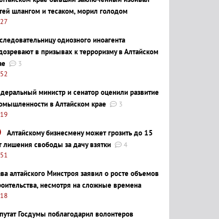
тей шлангом и тесаком, морил голодом
:27
следовательницу одиозного иноагента
дозревают в призывах к терроризму в Алтайском
ае
3
:52
деральный министр и сенатор оценили развитие
омышленности в Алтайском крае
3
:19
Алтайскому бизнесмену может грозить до 15
т лишения свободы за дачу взятки
4
:51
ава алтайского Минстроя заявил о росте объемов
роительства, несмотря на сложные времена
:18
путат Госдумы поблагодарил волонтеров