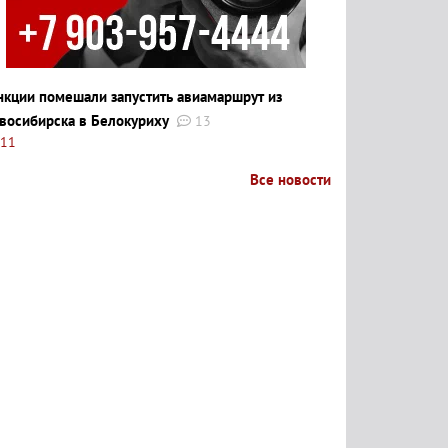
нкции помешали запустить авиамаршрут из
восибирска в Белокуриху
13
:11
Все новости