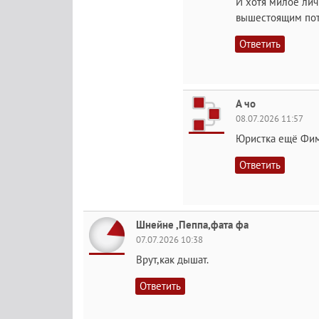
И хотя милое личи
вышестоящим пото
Ответить
А чо
08.07.2026 11:57
Юристка ещё Фимк
Ответить
Шнейне ,Пеппа,фата фа
07.07.2026 10:38
Врут,как дышат.
Ответить