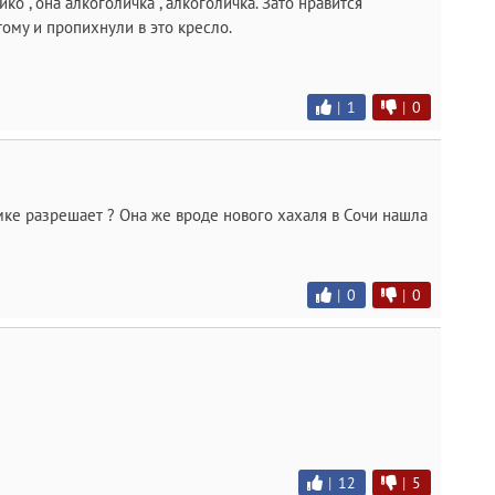
ко , она алкоголичка , алкоголичка. Зато нравится
му и пропихнули в это кресло.
|
1
|
0
е разрешает ? Она же вроде нового хахаля в Сочи нашла
|
0
|
0
|
12
|
5