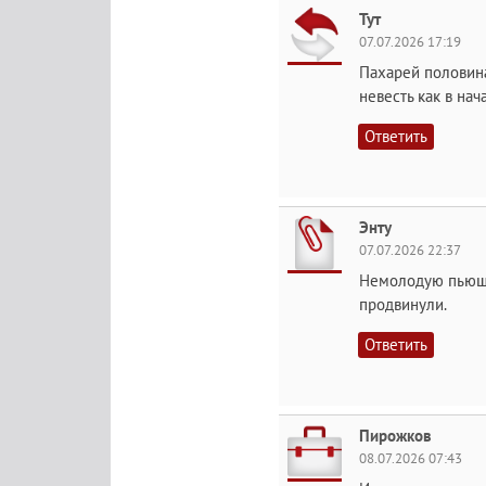
Тут
07.07.2026 17:19
Пахарей половина
невесть как в на
Ответить
Энту
07.07.2026 22:37
Немолодую пьющу
продвинули.
Ответить
Пирожков
08.07.2026 07:43