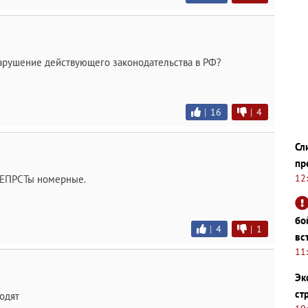
 нарушение действующего законодательства в РФ?
|
16
|
4
Сл
пр
12
 ЕПРСТы номерные.
бо
|
4
|
1
вс
11
Эк
ст
водят