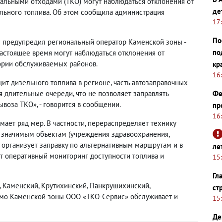
альными отходами (ТКО) могут наблюдаться отклонения от
де
ельного топлива. Об этом сообщила администрация
17
По
те предупредил региональный оператор Каменской зоны -
по
астоящее время могут наблюдаться отклонения от
ории обслуживаемых районов.
кр
16
т дизельного топлива в регионе, часть автозаправочных
 длительные очереди, что не позволяет заправлять
Фе
воза ТКО», - говорится в сообщении.
пр
16
ает ряд мер. В частности, перераспределяет технику
 значимым объектам (учреждения здравоохранения,
, организует заправку по альтернативным маршрутам и в
ле
ет оперативный мониторинг доступности топлива и
15
Гл
, Каменский, Крутихинский, Панкрушихинский,
ст
мо Каменской зоны ООО «ТКО-Сервис» обслуживает и
15
Де