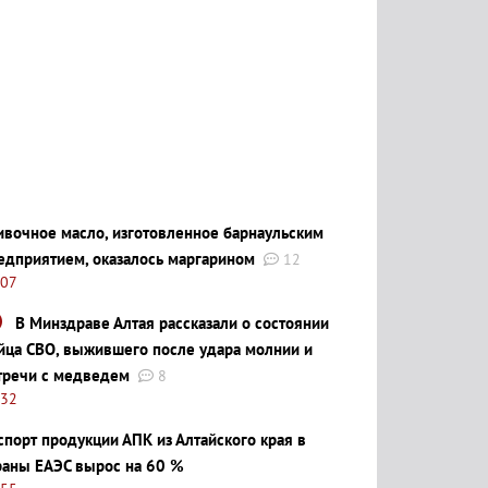
ивочное масло, изготовленное барнаульским
едприятием, оказалось маргарином
12
:07
В Минздраве Алтая рассказали о состоянии
йца СВО, выжившего после удара молнии и
тречи с медведем
8
:32
спорт продукции АПК из Алтайского края в
раны ЕАЭС вырос на 60 %