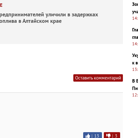
Зо
Е
уч
редпринимателей уличили в задержках
14
топлива в Алтайском крае
Гл
гл
14
Ук
к 
13
Оставить комментарий
В 
Пи
12
|
13
|
3