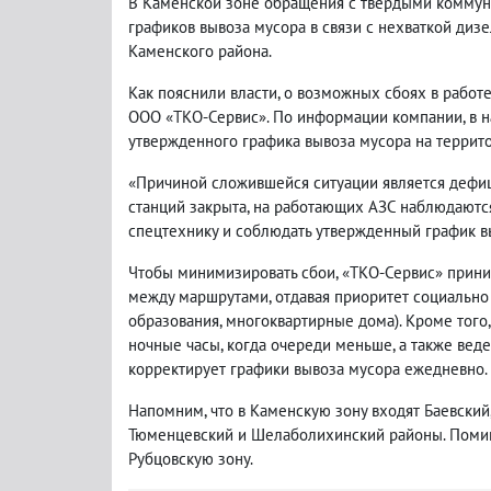
В Каменской зоне обращения с твердыми коммун
графиков вывоза мусора в связи с нехваткой диз
Каменского района.
Как пояснили власти, о возможных сбоях в рабо
ООО «ТКО-Сервис». По информации компании, в н
утвержденного графика вывоза мусора на террит
«Причиной сложившейся ситуации является дефици
станций закрыта, на работающих АЗС наблюдаются
спецтехнику и соблюдать утвержденный график вы
Чтобы минимизировать сбои, «ТКО-Сервис» приним
между маршрутами, отдавая приоритет социально
образования, многоквартирные дома). Кроме того
ночные часы, когда очереди меньше, а также вед
корректирует графики вывоза мусора ежедневно.
Напомним, что в Каменскую зону входят Баевский
Тюменцевский и Шелаболихинский районы. Поми
Рубцовскую зону.