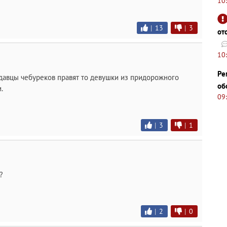
10
|
13
|
3
от
10
Ре
одавцы чебуреков правят то девушки из придорожного
об
.
09
|
3
|
1
?
|
2
|
0