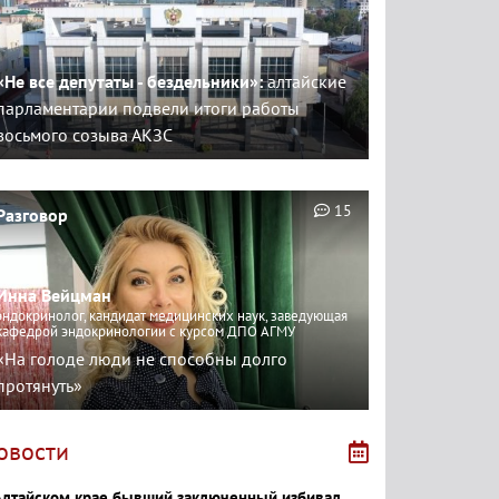
«Не все депутаты - бездельники»:
алтайские
парламентарии подвели итоги работы
восьмого созыва АКЗС
15
Разговор
Инна Вейцман
эндокринолог, кандидат медицинских наук, заведующая
кафедрой эндокринологии с курсом ДПО АГМУ
«На голоде люди не способны долго
протянуть»
овости
Алтайском крае бывший заключенный избивал