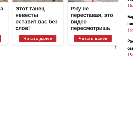
16
ра
Этот танец
Ржу не
невесты
переставая, это
Ба
оставит вас без
видео
ни
слов!
пересмотришь
16
Пересмотрела
не раз
Читать далее
Читать далее
Ро
10 раз
оз
15