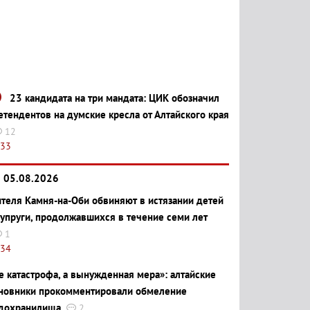
23 кандидата на три мандата: ЦИК обозначил
етендентов на думские кресла от Алтайского края
12
:33
05.08.2026
теля Камня-на-Оби обвиняют в истязании детей
супруги, продолжавшихся в течение семи лет
1
:34
е катастрофа, а вынужденная мера»: алтайские
новники прокомментировали обмеление
дохранилища
2