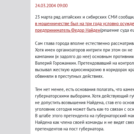
24.03.2004 09:00
23 марта ряд алтайских и сибирских СМИ сообщи
в мошенничестве был на три года условно осужде
предприниматель Федор Найден
(
решение суда ещ
Сам глава города вполне естественно рассматрив
Хотя имен организаторов интриги при этом он не
кампании
(
и задолго до нее) основным противник
Валерий Горожанкин. Претендовавший на контрол
вызывал жесткую идиосинкразию в коридорах кр
обвиняли в преступных действиях.
Тем нет менее
,
есть основания полагать
,
что каме
губернаторскими выборами. Хотя действующий гу
не допустить возвышения Найдена
,
став его осно
уголовник сегодня может быть как-то связан с 
В штабе этого претендента на губернаторский м
Найдена как члена своей команды и не видят свя
претендентов на пост губернатора.