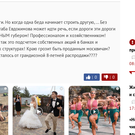
и. Но когда одна беда начинает строить другую, ... Без
таба Евдокимова может идти речь, если дороги эти дороги
НЫМ губером! Профессионалом и хозяйственником!
 так это подсчетом собственных акций в банках и
их структурах! Краю грозит быть проданным москвичам?
пр
осталось от грандиозной 8-летней распродажи????
08
|
0
|
0
Жи
i
i
i
и 
17
«Н
чи
во