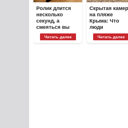
Ролик длится
Скрытая каме
несколько
на пляже
секунд, а
Крыма: Что
смеяться вы
люди
будете долго
вытворяют,
Читать далее
Читать далее
когда их не
видят...