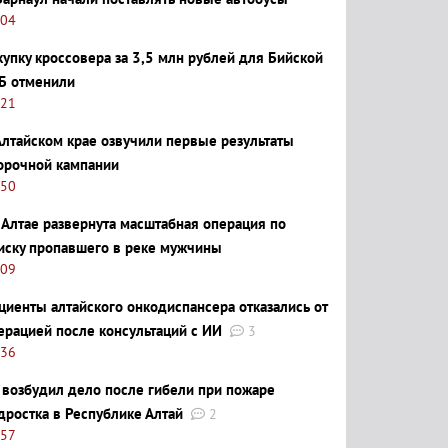
:04
купку кроссовера за 3,5 млн рублей для Бийской
Б отменили
:21
Алтайском крае озвучили первые результаты
орочной кампании
:50
 Алтае развернута масштабная операция по
иску пропавшего в реке мужчины
:09
циенты алтайского онкодиспансера отказались от
ерацией после консультаций с ИИ
3
:36
 возбудил дело после гибели при пожаре
дростка в Республике Алтай
2
:57