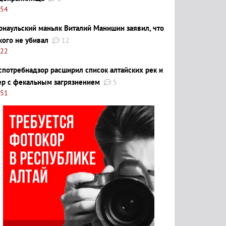
:54
рнаульский маньяк Виталий Манишин заявил, что
кого не убивал
12
:22
спотребнадзор расширил список алтайских рек и
ер с фекальным загрязнением
5
:51