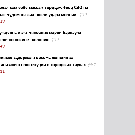
елал сам себе массаж сердца»: боец СВО на
тае чудом выжил после удара молнии
7
:19
ужденный экс-чиновник мэрии Барнаула
срочно покинет колонию
6
:49
Бийске задержали восемь женщин за
ганизацию проституции в городских саунах
7
:11