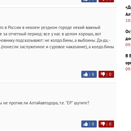
«Д
Ал
10
-то в России в некоем уездном городе некий важный
Ос
 за отчетный период: все у нас в целом хорошо, вот
до
новнику подсказывают: не колдо.бины, а выбоины. Да-да, -
09
..(понесли заслуженное и суровое наказание), а колдо.бины
В 
ор
09
|
0
|
0
е против ли Алтайавтодора, т.е. "ЕР" шутите?
|
0
|
0