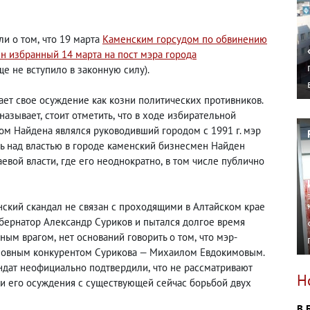
ли о том
,
что 19 марта
Каменским горсудом по обвинению
н избранный 14 марта на пост мэра города
е не вступило в законную силу).
ает свое осуждение как козни политических противников.
 называет
,
стоит отметить
,
что в ходе избирательной
ом Найдена являлся руководивший городом с 1991 г. мэр
ь над властью в городе каменский бизнесмен Найден
аевой власти
,
где его неоднократно
,
в том числе публично
нский скандал не связан с проходящими в Алтайском крае
бернатор Александр Суриков и пытался долгое время
вным врагом
,
нет оснований говорить о том
,
что мэр-
основным конкурентом Сурикова — Михаилом Евдокимовым.
андат неофициально подтвердили
,
что не рассматривают
Н
зи его осуждения с существующей сейчас борьбой двух
В 