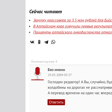
Сейчас читают
Закупку кроссовера за 3,5 млн рублей для Би
В Алтайском крае озвучили первые результа
Пациенты алтайского онкодиспансера отказа
Комментариев 4
Без имени
24.03.2004 05:57
Господин редактор! А Вы, случайно, б
колдобины на дорогах не рассматрива
А перевод времени на один час впере
Ответить