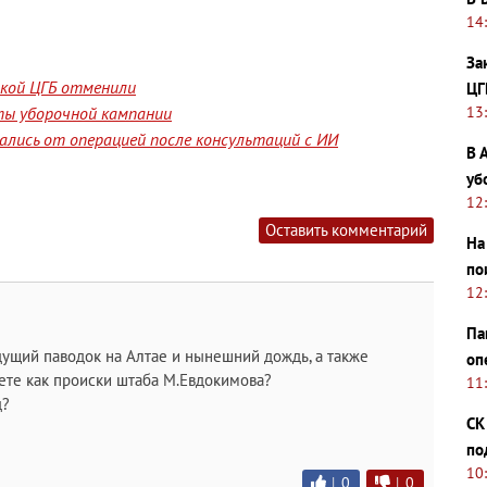
14
За
йской ЦГБ отменили
ЦГ
13
ты уборочной кампании
лись от операцией после консультаций с ИИ
В 
уб
12
Оставить комментарий
На
по
12
Па
удущий паводок на Алтае и нынешний дождь, а также
оп
ете как происки штаба М.Евдокимова?
11
д?
СК
по
10
|
0
|
0