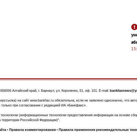
ун
аб
15
.
656056
Алтайский край, г. Барнаул
,
ул. Короленко, 51, оф. 101
. E-mail:
bankfaxnews@ya
ерссылка) на сайт www.bankfax.ru обязательна, если не заявлено однозначно, что ав
 только при согласовании с редакцией ИА «Банкфакс».
ехнологии (информационные технологии предоставления информации на основе сбора
 территории Российской Федерации)".
айта
•
Правила комментирования
•
Правила применения рекомендательных тех