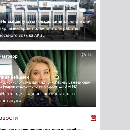
«Не все депутаты - бездельники»:
алтайские
парламентарии подвели итоги работы
восьмого созыва АКЗС
14
Разговор
Инна Вейцман
эндокринолог, кандидат медицинских наук, заведующая
кафедрой эндокринологии с курсом ДПО АГМУ
«На голоде люди не способны долго
протянуть»
овости
Барнаул начали поставлять новые автобусы