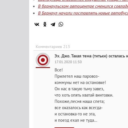
В барнаульском автоцентре сменился совлад
В Барнаул начали поставлять новые автобус
Комментариев 213
Эх. Джо. Такая тема (титьки) осталась 
17.01.2020 11:50
Все!
Прилетел наш паровоз-
коммуны нет на остановке!
Он нас в такую тьму завез,
что хоть опять хватай винтовки.
Похоже,песня наша спета;
все оказалось как всегда-
и остановка-то не эта,
и поезд ехал не туда...