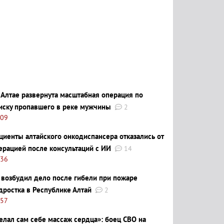
 Алтае развернута масштабная операция по
иску пропавшего в реке мужчины
2
:09
циенты алтайского онкодиспансера отказались от
ерацией после консультаций с ИИ
14
:36
 возбудил дело после гибели при пожаре
дростка в Республике Алтай
2
:57
елал сам себе массаж сердца»: боец СВО на