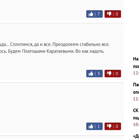
|
7
|
0
туда... Сплотимся, да и все. Преодолеем стабильно все.
ось. Будем Платошами Каратаевыми. Во как надоть.
На
по
12
|
3
|
0
Па
оп
11
СК
по
10
|
1
|
0
«Д