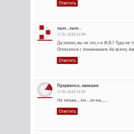
Ответить
хым...хым...
17.01.2020 12:09
Да полно, вы ли это, г-н Ф.В.? Туда-не 
Отнесемся с пониманием. Ко всему. Ав
Ответить
Прорвемся, канешно
17.01.2020 13:05
Но титьки... хм... эх-ма......
Ответить