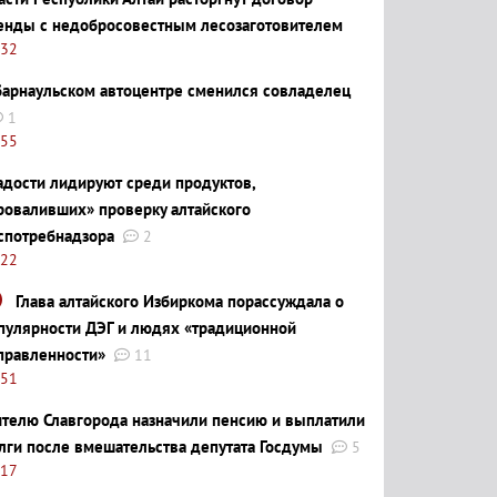
енды с недобросовестным лесозаготовителем
:32
барнаульском автоцентре сменился совладелец
1
:55
адости лидируют среди продуктов,
роваливших» проверку алтайского
спотребнадзора
2
:22
Глава алтайского Избиркома порассуждала о
пулярности ДЭГ и людях «традиционной
правленности»
11
:51
телю Славгорода назначили пенсию и выплатили
лги после вмешательства депутата Госдумы
5
:17