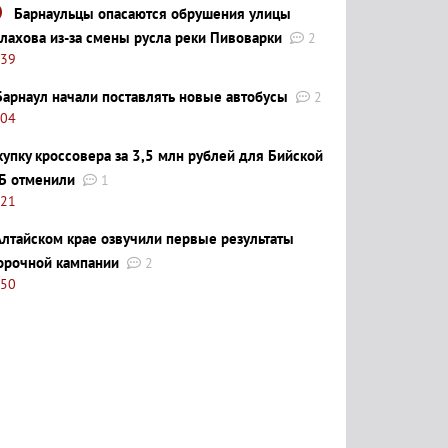
Барнаульцы опасаются обрушения улицы
лахова из-за смены русла реки Пивоварки
2
:39
Барнаул начали поставлять новые автобусы
2
:04
купку кроссовера за 3,5 млн рублей для Бийской
Б отменили
1
:21
Алтайском крае озвучили первые результаты
орочной кампании
2
:50