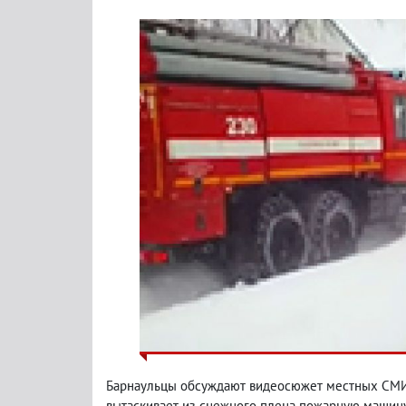
Барнаульцы обсуждают видеосюжет местных СМ
вытаскивает из снежного плена пожарную машину