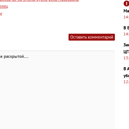
елец
Ма
ы
14
В 
14
Оставить комментарий
За
ЦГ
не раскрытой....
13
В 
уб
12