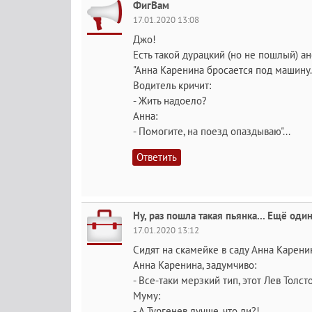
ФигВам
17.01.2020 13:08
Джо!
Есть такой дурацкий (но не пошлый) ан
"Анна Каренина бросается под машину.
Водитель кричит:
- Жить надоело?
Анна:
- Помогите, на поезд опаздываю"...
Ответить
Ну, раз пошла такая пьянка... Ещё один
17.01.2020 13:12
Сидят на скамейке в саду Анна Карени
Анна Каренина, задумчиво:
- Все-таки мерзкий тип, этот Лев Толст
Муму:
- А Тургенев лучше, что ли?!