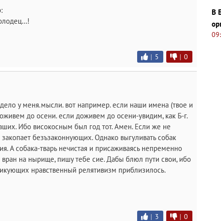
:
В 
молодец…!
ор
09
|
5
|
0
дело у меня.мысли. вот например. если наши имена (твое и
оживем до осени. если доживем до осени-увидим, как Б-г.
аших. Ибо високосным был год тот. Амен. Если же не
ко закопает безъзаконнующих. Однако выгуливать собак
ия. А собака-тварь нечистая и присаживаясь непременно
 вран на нырище, пишу тебе сие. Дабы блюл пути свои, ибо
тикующих нравственный релятивизм приблизилось.
|
3
|
0