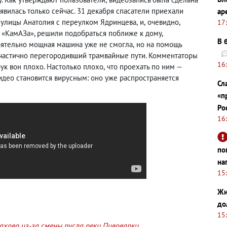
явилась только сейчас. 31 декабря спасатели приехали
ар
 улицы Анатолия с переулком Ядринцева
,
и
,
очевидно
,
17
 «КамАЗа», решили подобраться поближе к дому
,
В 
тоятельно мощная машина уже не смогла
,
но на помощь
частично перегородивший трамвайные пути. Комментаторы
16
рук вон плохо. Настолько плохо
,
что проехать по ним —
идео становится вирусным: оно уже распространяется
Сл
«п
Ро
16
по
на
15
Жи
до
15
хова из-за смены русла реки Пивоварки