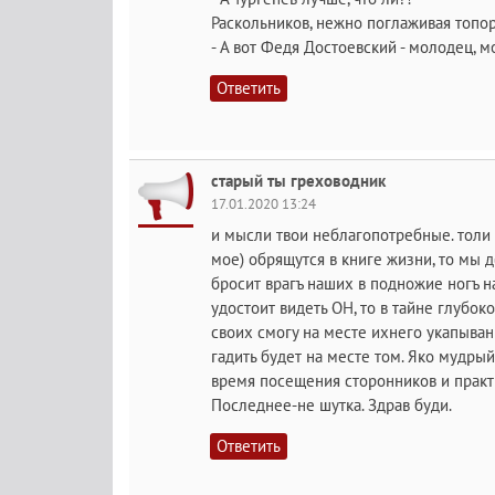
Раскольников, нежно поглаживая топор
- А вот Федя Достоевский - молодец, 
Ответить
старый ты греховодник
17.01.2020 13:24
и мысли твои неблагопотребные. толи 
мое) обрящутся в книге жизни, то мы д
бросит врагъ наших в подножие ногъ н
удостоит видеть ОН, то в тайне глубо
своих смогу на месте ихнего укапыван
гадить будет на месте том. Яко мудрый
время посещения сторонников и прак
Последнее-не шутка. Здрав буди.
Ответить