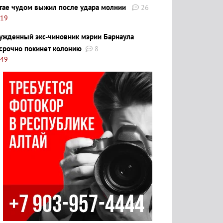
тае чудом выжил после удара молнии
26
:19
ужденный экс-чиновник мэрии Барнаула
срочно покинет колонию
8
:49