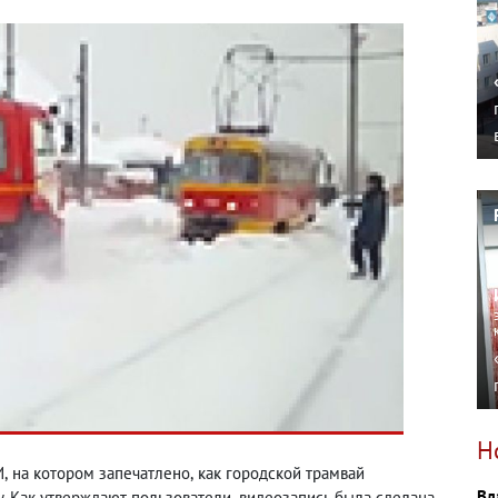
Н
И
,
на котором запечатлено
,
как городской трамвай
Вл
. Как утверждают пользователи
,
видеозапись была сделана