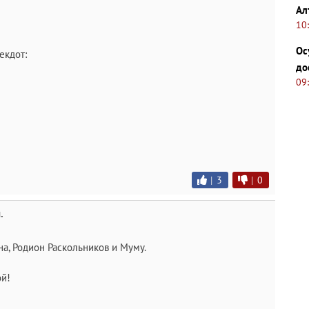
Ал
10
Ос
екдот:
до
09
|
3
|
0
.
на, Родион Раскольников и Муму.
ой!