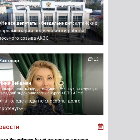
«Не все депутаты - бездельники»:
алтайские
парламентарии подвели итоги работы
восьмого созыва АКЗС
15
Разговор
Инна Вейцман
эндокринолог, кандидат медицинских наук, заведующая
кафедрой эндокринологии с курсом ДПО АГМУ
«На голоде люди не способны долго
протянуть»
овости
асти Республики Алтай расторгнут договор