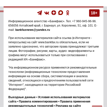
18+
Информационное агентство
«Банкфакс»
. Тел.
+7 960-945-96-96
.
656056
Алтайский край, г. Барнаул
,
ул. Короленко, 51, оф. 101
. E-
mail:
bankfaxnews@yandex.ru
При использовании материалов сайта ссылка (в Интернете -
гиперссылка) на сайт www.bankfax.ru обязательна, если не
заявлено однозначно, что авторские права принадлежат третьим
лицам. Фотографии, рисунки, карты, аудио- видеофрагменты и
графика могут использоваться только при согласовании с
редакцией ИА «Банкфакс».
"На информационном ресурсе применяются рекомендательные
технологии (информационные технологии предоставления
информации на основе сбора, систематизации и анализа
сведений, относящихся к предпочтениям пользователей сети
"Интернет", находящихся на территории Российской
Федерации)".
Выходные данные
•
Условия использования материалов
сайта
•
Правила комментирования
•
Правила применения
рекомендательных технологий
•
Реклама на сайте