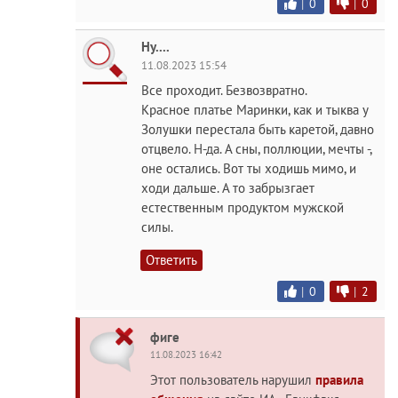
|
0
|
0
Ну....
11.08.2023 15:54
Все проходит. Безвозвратно.
Красное платье Маринки, как и тыква у
Золушки перестала быть каретой, давно
отцвело. Н-да. А сны, поллюции, мечты -,
оне остались. Вот ты ходишь мимо, и
ходи дальше. А то забрызгает
естественным продуктом мужской
силы.
Ответить
|
0
|
2
фиге
11.08.2023 16:42
Этот пользователь нарушил
правила