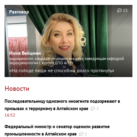
15
Разговор
Инна Вейцман
эндокринолог, кандидат медицинских наук, заведующая кафедрой
эндокринологии с курсом ДПО АГМУ
«На голоде люди не способны долго протянуть»
Новости
Последовательницу одиозного иноагента подозревают в
призывах к терроризму в Алтайском крае
3
16:52
Федеральный министр и сенатор оценили развитие
промышленности в Алтайском крае
2