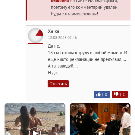
общения
на сайте ИА «Банкфакс»,
поэтому его комментарий удален.
Будьте взаимовежливы!
Хе хе
12.08.2023 07:46
Да не.
18 см готовы к труду в любой момент. И
ещё никто рекламации не предъявил....
А ты завидуй....
Н-да.
Ответить
|
0
|
1
i
i