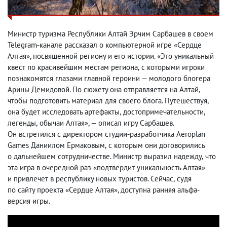
Министр туризма Республики Алтай Эрчим Сарбашев в своем
Telegram-канале рассказал о компьютерной игре «Сердце
Алтая», посвященной региону и его истории. «Это уникальный
квест по красивейшим местам региона
,
с которыми игроки
познакомятся глазами главной героини — молодого блогера
Арины Демидовой. По сюжету она отправляется на Алтай
,
чтобы подготовить материал для своего блога. Путешествуя
,
она будет исследовать артефакты
,
достопримечательности
,
легенды
,
обычаи Алтая», — описал игру Сарбашев.
Он встретился с директором студии-разработчика Aeroplan
Games Даниилом Ермаковым
,
с которым они договорились
о дальнейшем сотрудничестве. Министр выразил надежду
,
что
эта игра в очередной раз «подтвердит уникальность Алтая»
и привлечет в республику новых туристов. Сейчас
,
судя
по сайту проекта
«Сердце Алтая», доступна ранняя альфа-
версия игры.