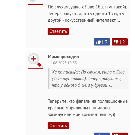
По слухам, ушла к Язве ( был тут такой).
Теперь радуются, что у одного 1 см, а у
другой - искусственный интеллект....
Ответить
|
3
|
2
Мимопроходил
11.08.2023 15:35
Хе хе писал(а): По слухам, ушла к Язве
( был тут такой). Теперь радуются,
что у одного 1 см, а у другой -...
Теперь те, кто фапали на поллюционные
красные маринкины панталоны,
заминусили мой коммент выше, ))
Ответить