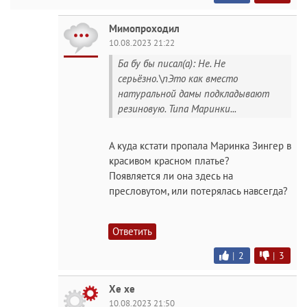
Мимопроходил
10.08.2023 21:22
Ба бу бы писал(а): Не. Не
серьёзно.\nЭто как вместо
натуральной дамы подкладывают
резиновую. Типа Маринки...
А куда кстати пропала Маринка Зингер в
красивом красном платье?
Появляется ли она здесь на
пресловутом, или потерялась навсегда?
Ответить
|
2
|
3
Хе хе
10.08.2023 21:50