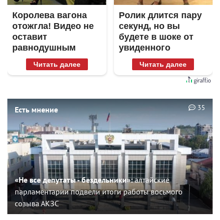
Королева вагона
Ролик длится пару
отожгла! Видео не
секунд, но вы
оставит
будете в шоке от
равнодушным
увиденного
Читать далее
Читать далее
35
Есть мнение
«Не все депутаты - бездельники»:
алтайские
парламентарии подвели итоги работы восьмого
созыва АКЗС