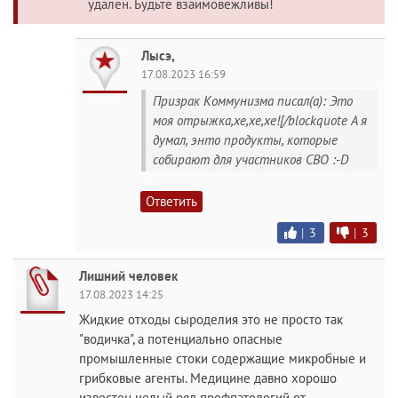
удален. Будьте взаимовежливы!
Лысэ,
17.08.2023 16:59
Призрак Коммунизма писал(а): Это
моя отрыжка,хе,хе,хе![/blockquote А я
думал, энто продукты, которые
собирают для участников СВО :-D
Ответить
|
3
|
3
Лишний человек
17.08.2023 14:25
Жидкие отходы сыроделия это не просто так
"водичка", а потенциально опасные
промышленные стоки содержащие микробные и
грибковые агенты. Медицине давно хорошо
известен целый ряд профпатологий от