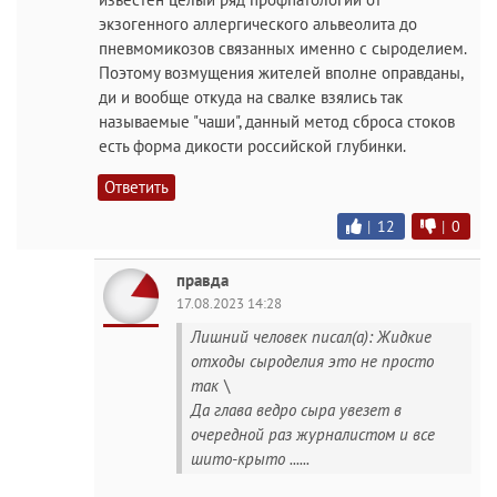
экзогенного аллергического альвеолита до
пневмомикозов связанных именно с сыроделием.
Поэтому возмущения жителей вполне оправданы,
ди и вообще откуда на свалке взялись так
называемые "чаши", данный метод сброса стоков
есть форма дикости российской глубинки.
Ответить
|
12
|
0
правда
17.08.2023 14:28
Лишний человек писал(а): Жидкие
отходы сыроделия это не просто
так \
Да глава ведро сыра увезет в
очередной раз журналистом и все
шито-крыто ......