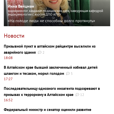
Инна Вейцман
эндокринолог, кандидат медицинских наук, заведующая кафедрой
эндокринологии с курсом ДПО АГМУ
«На голоде люди не способны долго протянуть»
Новости
Призывной пункт в алтайском райцентре выселили из
аварийного здания
2
18:08
В Алтайском крае бывший заключенный избивал детей
шлангом и тесаком, морил голодом
5
17:27
Последовательницу одиозного иноагента подозревают в
призывах к терроризму в Алтайском крае
12
16:52
Федеральный министр и сенатор оценили развитие