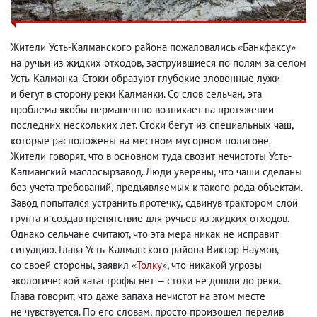
Жители Усть-Калманского района пожаловались «Банкфаксу»
на ручьи из жидких отходов
,
заструившиеся по полям за селом
Усть-Калманка. Стоки образуют глубокие зловонные лужи
и бегут в сторону реки Калманки. Со слов сельчан
,
эта
проблема якобы перманентно возникает на протяжении
последних нескольких лет. Стоки бегут из специальных чаш
,
которые расположены на местном мусорном полигоне.
Жители говорят
,
что в основном туда свозит нечистоты Усть-
Калманский маслосырзавод. Люди уверены
,
что чаши сделаны
без учета требований
,
предъявляемых к такого рода объектам.
Завод попытался устранить протечку
,
сдвинув трактором слой
грунта и создав препятствие для ручьев из жидких отходов.
Однако сельчане считают
, что эта мера никак не исправит
ситуацию.
Глава Усть-Калманского района Виктор Наумов
,
со своей стороны
,
заявил
«
Толку
»
, что никакой угрозы
экологической катастрофы нет — стоки не дошли до реки.
Глава говорит
,
что даже запаха нечистот на этом месте
не чувствуется. По его словам
,
просто произошел перелив