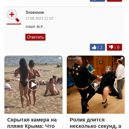
Зловоние
17.08.2023 22:10
наше всё .
Ответить
|
2
|
0
i
i
Скрытая камера на
Ролик длится
пляже Крыма: Что
несколько секунд, а