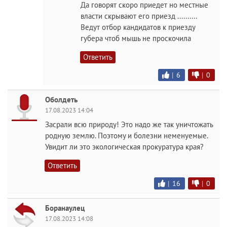
Да говорят скоро приедет но местные
власти скрывают его приезд ..........
Ведут отбор кандидатов к приезду
губера чтоб мышь не проскочила
Ответить
|
6
|
0
Оболдеть
17.08.2023 14:04
Засрали всю природу! Это надо же так уничтожать
родную землю. Поэтому и болезни неменуемые.
Увидит ли это экологическая прокуратура края?
Ответить
|
16
|
0
Боранаулец
17.08.2023 14:08