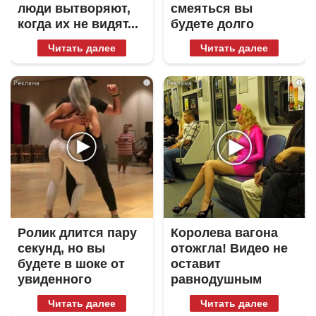
люди вытворяют,
смеяться вы
когда их не видят...
будете долго
Читать далее
Читать далее
i
i
Ролик длится пару
Королева вагона
секунд, но вы
отожгла! Видео не
будете в шоке от
оставит
увиденного
равнодушным
Читать далее
Читать далее