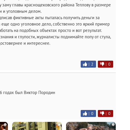
у заму главы краснощековского района Теплову в размере
и и уголовным делом.
дписав фиктивные акты пыталась получить деньги за
еще одно уголовное дело, собственно это яркий пример
аботать на подобных объектах просто и вот результат.
езнания и глупости, журналисты поднимайте попу от стула,
достовернее и интереснее.
|
2
|
0
16 годах был Виктор Породин
|
0
|
0
i
i
i