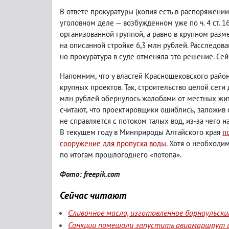
В ответе прокуратуры
(
копия есть в распоряжении
уголовном деле — возбужденном уже по ч. 4 ст. 1
организованной группой
,
а равно в крупном разме
на описанной стройке 6,3 млн рублей. Расследов
но прокуратура в суде отменяла это решение. Се
Напомним
,
что у властей Краснощековского райо
крупных проектов. Так
,
строительство целой сети
млн рублей обернулось жалобами от местных жи
считают
,
что проектировщики ошиблись
,
заложив 
не справляется с потоком талых вод
,
из-за чего 
В текущем году в Минприроды Алтайского края
п
сооружение для пропуска воды
. Хотя о необходи
по итогам прошлогоднего «потопа».
Фото: freepik.com
Сейчас читают
Сливочное масло, изготовленное барнаульск
Санкции помешали запустить авиамаршрут и