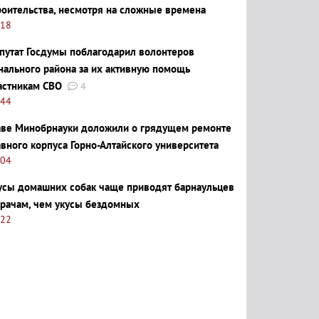
роительства, несмотря на сложные времена
:18
путат Госдумы поблагодарил волонтеров
нального района за их активную помощь
астникам СВО
4
:44
аве Минобрнауки доложили о грядущем ремонте
авного корпуса Горно-Алтайского университета
:04
усы домашних собак чаще приводят барнаульцев
врачам, чем укусы бездомных
:22