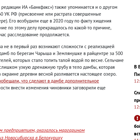
 редакции ИА «Банкфакс») также упоминается и о другом
60 УК РФ
(
присвоение или растрата совершенные
ре). Его возбудили еще в 2020 году по факту хищения
ание по этому делу прекращалось по какой-то причине
,
йчас расследование продолжается.
на не в первый раз возникают сложности с реализацией
 дамб по берегам Чарыша и Землянушке в райцентре за 500
телей
,
которых стало топить талой водой по весне. Сельчане
В 
слишком узкую дренажную трубу в тело дамбы
,
которая
на окраине деревни весной разливается настоящее озеро.
Пи
ообещали
,
что сделают в дамбе дополнительное
12
мости внести изменения чиновники заговорили еще
Сл
пр
12
бо
им предприятием, оказалось маргарином
вс
з Новосибирска в Белокуриху