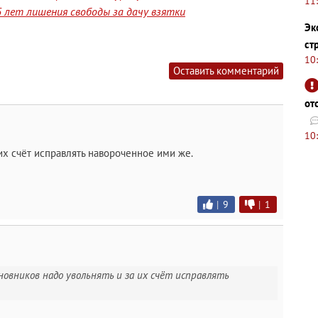
11
 лет лишения свободы за дачу взятки
Эк
ст
10
Оставить комментарий
от
10
 их счёт исправлять навороченное ими же.
|
9
|
1
иновников надо увольнять и за их счёт исправлять