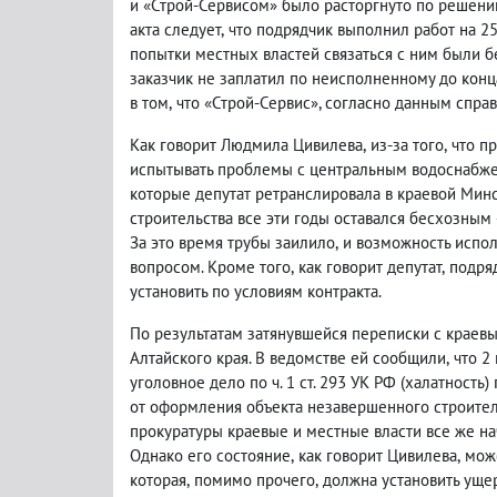
и «Строй-Сервисом» было расторгнуто по решению
акта следует
,
что подрядчик выполнил работ на 2
попытки местных властей связаться с ним были б
заказчик не заплатил по неисполненному до конц
в том
,
что «Строй-Сервис», согласно данным спра
Как говорит Людмила Цивилева
,
из-за того
,
что п
испытывать проблемы с центральным водоснабжен
которые депутат ретранслировала в краевой Мин
строительства все эти годы оставался бесхозным 
За это время трубы заилило
,
и возможность испол
вопросом. Кроме того
,
как говорит депутат
,
подря
установить по условиям контракта.
По результатам затянувшейся переписки с краев
Алтайского края. В ведомстве ей сообщили
,
что 2
уголовное дело по ч. 1 ст. 293 УК РФ
(
халатность) 
от оформления объекта незавершенного строител
прокуратуры краевые и местные власти все же на
Однако его состояние
,
как говорит Цивилева
,
мож
которая
,
помимо прочего
,
должна установить ущер