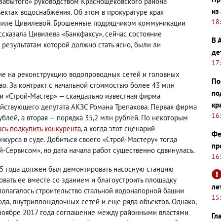
«забытого» руководством Краснощековского района
из
ектах водоснабжения. Об этом в прокуратуре края
18
миле Цивилевой. Брошенные подрядчиком коммуникации
ссказала Цивилева «Банкфаксу», сейчас состояние
В 
 результатам которой должно стать ясно
,
были ли
де
17
ие на реконструкцию водопроводных сетей и головных
По
о. За контракт с начальной стоимостью более 43 млн
по
 и «Строй-Мастер» — скандально известная фирма
кр
ействующего депутата АКЗС Романа Трепакова. Первая фирма
16
рублей
,
а вторая — порядка 35,2 млн рублей. По некоторым
сь подкупить конкурента
, а когда этот сценарий
Фе
нкурса в суде. Добиться своего «Строй-Мастеру» тогда
пр
й-Сервисом», но дата начала работ существенно сдвинулась.
16
15 года должен был демонтировать насосную станцию
овать ее вместе со зданием и благоустроить площадку
ле
полагалось строительство стальной водонапорной башни
15
ода
,
внутриплощадочных сетей и еще ряда объектов.
Однако
,
ноябре 2017 года соглашение между районными властями
Гл