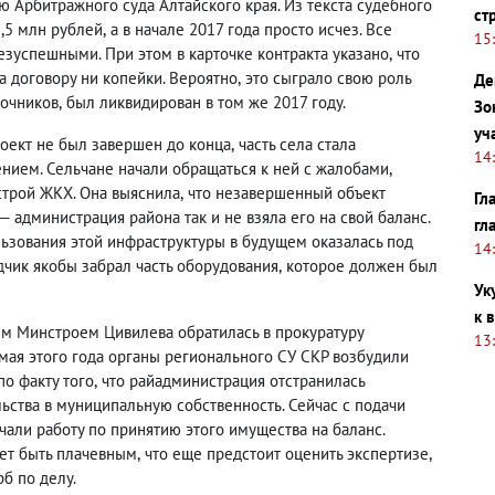
 Арбитражного суда Алтайского края. Из текста судебного
ст
5,5 млн рублей
,
а в начале 2017 года просто исчез. Все
15
езуспешными. При этом в карточке контракта указано
,
что
а договору ни копейки. Вероятно
,
это сыграло свою роль
Де
вочников
,
был ликвидирован в том же 2017 году.
Зо
уч
роект не был завершен до конца
,
часть села стала
14
ием. Сельчане начали обращаться к ней с жалобами
,
строй ЖКХ. Она выяснила
,
что незавершенный объект
Гл
— администрация района так и не взяла его на свой баланс.
гл
ьзования этой инфраструктуры в будущем оказалась под
14
дчик якобы забрал часть оборудования
,
которое должен был
Ук
к 
ым Минстроем Цивилева обратилась в прокуратуру
13
 мая этого года органы регионального СУ СКР возбудили
по факту того
,
что райадминистрация отстранилась
ьства в муниципальную собственность. Сейчас с подачи
чали работу по принятию этого имущества на баланс.
ет быть плачевным
,
что еще предстоит оценить экспертизе
,
б по делу.