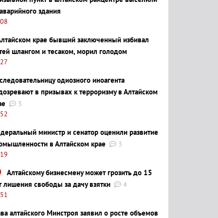
 аварийного здания
:08
Алтайском крае бывший заключенный избивал
тей шлангом и тесаком, морил голодом
:27
следовательницу одиозного иноагента
дозревают в призывах к терроризму в Алтайском
ае
3
:52
деральный министр и сенатор оценили развитие
омышленности в Алтайском крае
3
:19
Алтайскому бизнесмену может грозить до 15
т лишения свободы за дачу взятки
4
:51
ава алтайского Минстроя заявил о росте объемов