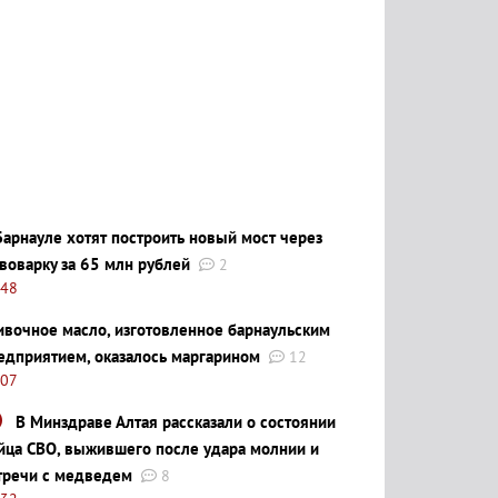
Барнауле хотят построить новый мост через
воварку за 65 млн рублей
2
:48
ивочное масло, изготовленное барнаульским
едприятием, оказалось маргарином
12
:07
В Минздраве Алтая рассказали о состоянии
йца СВО, выжившего после удара молнии и
тречи с медведем
8