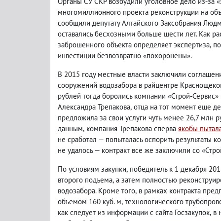
Органы СУ СКР возбудили уголовное дело из-за 
многомиллионного проекта реконструкции на объ
сообщили депутату Алтайского Заксобрания Люд
оставались бесхозными больше шести лет. Как ра
заброшенного объекта определяет экспертиза
,
по
инвестиции безвозвратно «похоронены».
В 2015 году местные власти заключили соглашен
сооружений водозабора в райцентре Краснощеков
рублей тогда боролись компании «Строй-Сервис»
Александра Трепакова
,
отца на тот момент еще д
предложила за свои услуги чуть менее 26,7 млн 
данным
,
компания Трепакова сперва
якобы пытала
не сработал — попыталась оспорить результаты ко
не удалось — контракт все же заключили со «Стро
По условиям закупки
,
победитель к 1 декабря 20
второго подъема
,
а затем полностью реконструир
водозабора. Кроме того
,
в рамках контракта пред
объемом 160 куб. м
,
технологического трубопров
как следует из информации с сайта Госзакупок
,
в 