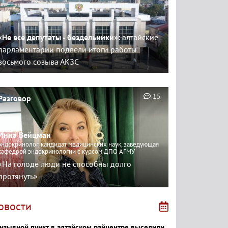
«Не все депутаты - бездельники»:
алтайские
парламентарии подвели итоги работы
восьмого созыва АКЗС
15
Разговор
Инна Вейцман
эндокринолог, кандидат медицинских наук, заведующая
кафедрой эндокринологии с курсом ДПО АГМУ
«На голоде люди не способны долго
протянуть»
овости
изывной пункт в алтайском райцентре выселили