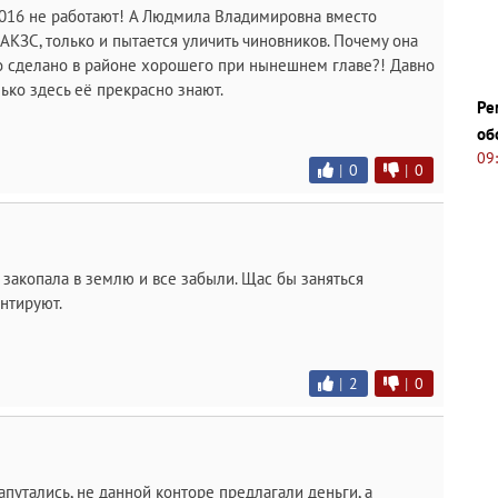
 2016 не работают! А Людмила Владимировна вместо
 АКЗС, только и пытается уличить чиновников. Почему она
ко сделано в районе хорошего при нынешнем главе?! Давно
лько здесь еë прекрасно знают.
Ре
об
09
|
0
|
0
закопала в землю и все забыли. Щас бы заняться
нтируют.
|
2
|
0
апутались, не данной конторе предлагали деньги, а