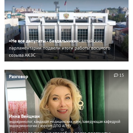
«Не все депутаты - бездельники»:
алтайские
парламентарии подвели итоги работы восьмого
созыва АКЗС
15
Разговор
Инна Вейцман
эндокринолог, кандидат медицинских наук, заведующая кафедрой
эндокринологии с курсом ДПО АГМУ