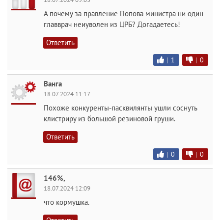
А почему за правление Попова министра ни один
главврач неиуволен из ЦРБ? Догадаетесь!
Ответить
|
1
|
0
Ванга
18.07.2024 11:17
Похоже конкуренты-пасквилянты ушли соснуть
клистриру из большой резиновой груши.
Ответить
|
0
|
0
146%,
18.07.2024 12:09
что кормушка.