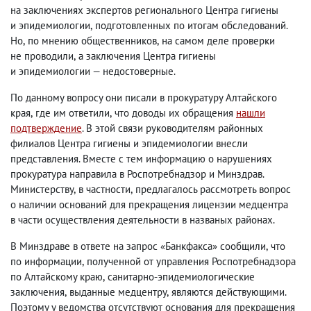
на заключениях экспертов регионального Центра гигиены
и эпидемиологии
,
подготовленных по итогам обследований.
Но
,
по мнению общественников
,
на самом деле проверки
не проводили
,
а заключения Центра гигиены
и эпидемиологии — недостоверные.
По данному вопросу они писали в прокуратуру Алтайского
края
,
где им ответили
,
что доводы их обращения
нашли
подтверждение
. В этой связи руководителям районных
филиалов Центра гигиены и эпидемиологии внесли
представления. Вместе с тем информацию о нарушениях
прокуратура направила в Роспотребнадзор и Минздрав.
Министерству
,
в частности
,
предлагалось рассмотреть вопрос
о наличии оснований для прекращения лицензии медцентра
в части осуществления деятельности в названых районах.
В Минздраве в ответе на запрос
«Банкфакса» сообщили
,
что
по информации
,
полученной от управления Роспотребнадзора
по Алтайскому краю
,
санитарно-эпидемиологические
заключения
,
выданные медцентру
,
являются действующими.
Поэтому у ведомства отсутствуют основания для прекращения