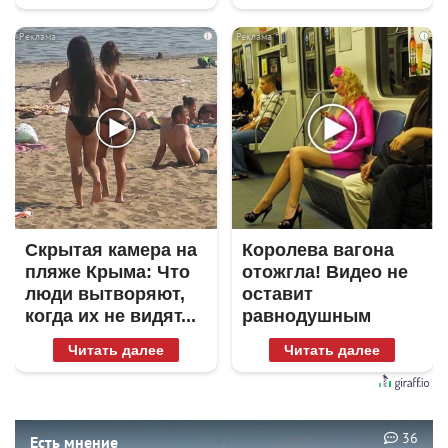
i
i
Скрытая камера на
Королева вагона
пляже Крыма: Что
отожгла! Видео не
люди вытворяют,
оставит
когда их не видят...
равнодушным
Читать далее
Читать далее
36
Есть мнение