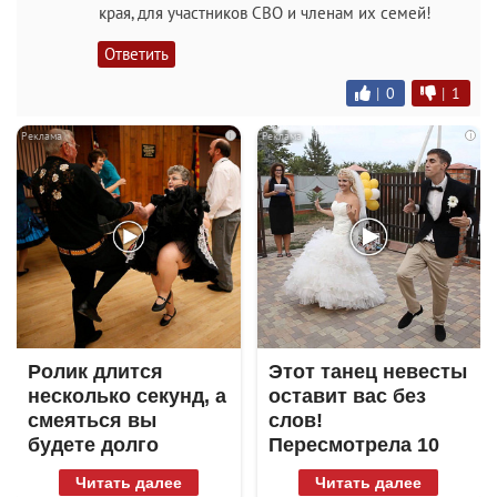
края, для участников СВО и членам их семей!
Ответить
|
0
|
1
i
i
Ролик длится
Этот танец невесты
несколько секунд, а
оставит вас без
смеяться вы
слов!
будете долго
Пересмотрела 10
раз
Читать далее
Читать далее