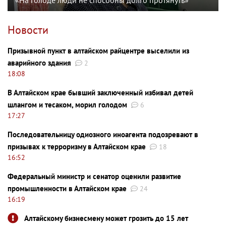
«На голоде люди не способны долго протянуть»
Новости
Призывной пункт в алтайском райцентре выселили из
аварийного здания
2
18:08
В Алтайском крае бывший заключенный избивал детей
шлангом и тесаком, морил голодом
6
17:27
Последовательницу одиозного иноагента подозревают в
призывах к терроризму в Алтайском крае
18
16:52
Федеральный министр и сенатор оценили развитие
промышленности в Алтайском крае
24
16:19
Алтайскому бизнесмену может грозить до 15 лет