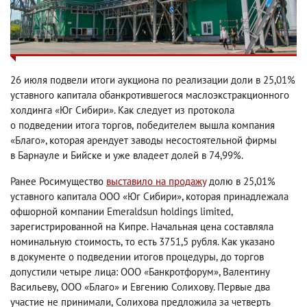
26 июля подвели итоги аукциона по реализации доли в 25,01%
уставного капитала обанкротившегося маслоэкстракционного
холдинга «Юг Сибири». Как следует из протокола
о подведении итога торгов
,
победителем вышла компания
«Благо», которая арендует заводы несостоятельной фирмы
в Барнауле и Бийске и уже владеет долей в 74,99%.
Ранее Росимущество
выставило на продажу
долю в 25,01%
уставного капитала ООО «Юг Сибири», которая принадлежала
офшорной компании Emeraldsun holdings limited
,
зарегистрированной на Кипре. Начальная цена составляла
номинальную стоимость
,
то есть 3751,5 рубля. Как указано
в документе о подведении итогов процедуры
,
до торгов
допустили четыре лица: ООО «Банкротфорум», Валентину
Васильеву
,
ООО «Благо» и Евгению Солихову. Первые два
участие не принимали
,
Солихова предложила за четверть