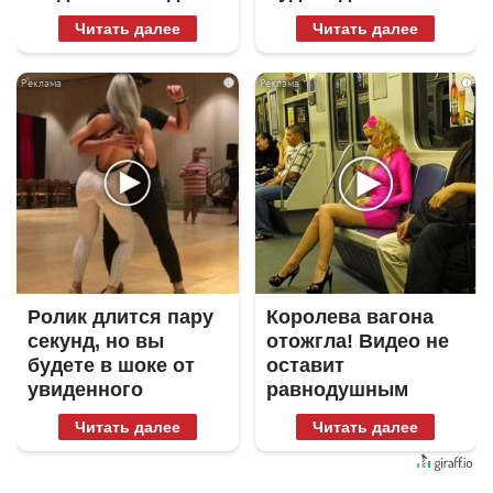
Читать далее
Читать далее
i
i
Ролик длится пару
Королева вагона
секунд, но вы
отожгла! Видео не
будете в шоке от
оставит
увиденного
равнодушным
Читать далее
Читать далее