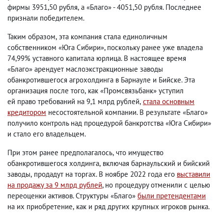
фирмы 3951,50 рубля
,
а «Благо»
-
4051,50 рубля. Последнее
признали победителем.
Таким образом
,
эта компания стала единоличным
собственником «Юга Сибири», поскольку ранее уже владела
74,99% уставного капитала юрлица. В настоящее время
«Благо» арендует маслоэкстракционные заводы
обанкротившегося агрохолдинга в Барнауле и Бийске. Эта
организация после того
,
как «Промсвязьбанк» уступил
ей право требований на 9,1 млрд рублей
,
стала основным
кредитором
несостоятельной компании. В результате «Благо»
получило контроль над процедурой банкротства «Юга Сибири»
и стало его владельцем.
При этом ранее предполагалось
,
что имущество
обанкротившегося холдинга
,
включая барнаульский и бийский
заводы
,
продадут на торгах. В ноябре 2022 года его
выставили
на продажу за 9 млрд рублей
, но процедуру отменили с целью
переоценки активов. Структуры «Благо»
были претендентами
на их приобретение
,
как и ряд других крупных игроков рынка.