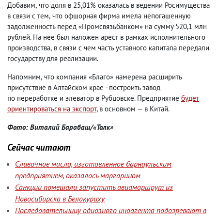
Добавим
,
что доля в 25,01% оказалась в ведении Росимущества
в связи с тем
,
что офшорная фирма имела непогашенную
задолженность перед «Промсвязьбанком» на сумму 520,1 млн
рублей. На нее был наложен арест в рамках исполнительного
производства
,
в связи с чем часть уставного капитала передали
государству для реализации.
Напомним
,
что компания «Благо» намерена расширить
присутствие в Алтайском крае
-
построить завод
по переработке и элеватор в Рубцовске. Предприятие
будет
ориентироваться на экспорт
, в основном — в Китай.
Фото: Виталий Барабаш/«Толк»
Сейчас читают
Сливочное масло, изготовленное барнаульским
предприятием, оказалось маргарином
Санкции помешали запустить авиамаршрут из
Новосибирска в Белокуриху
Последовательницу одиозного иноагента подозревают в