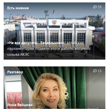
35
Есть мнение
«Не все депутаты - бездельники»:
алтайские
парламентарии подвели итоги работы восьмого
созыва АКЗС
15
Разговор
Инна Вейцман