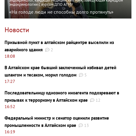
эндокринолог, кандидат медицинских наук, заведующая кафедрой
эндокринологии с курсом ДПО АГМУ
«На голоде люди не способны долго протянуть»
Новости
Призывной пункт в алтайском райцентре выселили из
аварийного здания
2
18:08
В Алтайском крае бывший заключенный избивал детей
шлангом и тесаком, морил голодом
5
17:27
Последовательницу одиозного иноагента подозревают в
призывах к терроризму в Алтайском крае
12
16:52
Федеральный министр и сенатор оценили развитие
промышленности в Алтайском крае
13
16:19