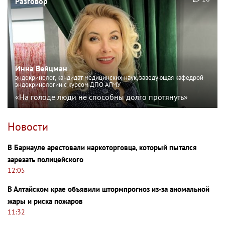
Разговор
Инна Вейцман
эндокринолог, кандидат медицинских наук, заведующая кафедрой
эндокринологии с курсом ДПО АГМУ
«На голоде люди не способны долго протянуть»
Новости
В Барнауле арестовали наркоторговца, который пытался
зарезать полицейского
12:05
В Алтайском крае объявили штормпрогноз из-за аномальной
жары и риска пожаров
11:32