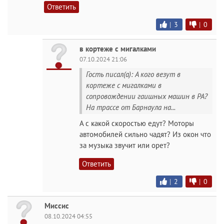
Ответить
|
3
|
0
в кортеже с мигалками
07.10.2024 21:06
Гость писал(а): А кого везут в
кортеже с мигалками в
сопровождении гаишных машин в РА?
На трассе от Барнаула на...
А с какой скоростью едут? Моторы
автомобилей сильно чадят? Из окон что
за музыка звучит или орет?
Ответить
|
2
|
0
Миссис
08.10.2024 04:55