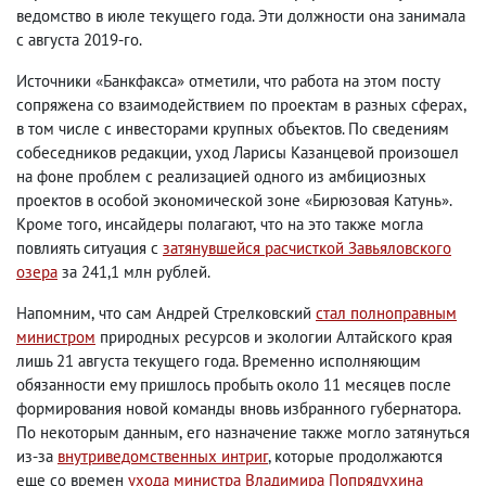
ведомство в июле текущего года. Эти должности она занимала
с августа 2019-го.
Источники «Банкфакса» отметили
,
что работа на этом посту
сопряжена со взаимодействием по проектам в разных сферах
,
в том числе с инвесторами крупных объектов. По сведениям
собеседников редакции
,
уход Ларисы Казанцевой произошел
на фоне проблем с реализацией одного из амбициозных
проектов в особой экономической зоне
«
Бирюзовая Катунь
»
.
Кроме того
,
инсайдеры полагают
,
что на это также могла
повлиять ситуация с
затянувшейся расчисткой
Завьяловского
озера
за 241,1 млн рублей.
Напомним
,
что сам
Андрей Стрелковский
стал полноправным
министром
природных ресурсов и экологии Алтайского края
лишь 21 августа текущего года. Временно исполняющим
обязанности ему пришлось пробыть около 11 месяцев после
формирования новой команды вновь избранного губернатора.
По некоторым данным
,
его назначение также могло затянуться
из-за
внутриведомственных интриг
, которые продолжаются
еще со времен
ухода министра Владимира Попрядухина