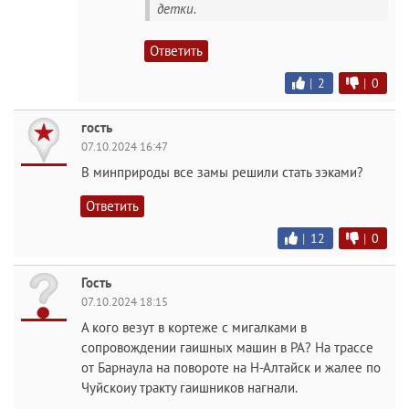
детки.
Ответить
|
2
|
0
гость
07.10.2024 16:47
В минприроды все замы решили стать зэками?
Ответить
|
12
|
0
Гость
07.10.2024 18:15
А кого везут в кортеже с мигалками в
сопровождении гаишных машин в РА? На трассе
от Барнаула на повороте на Н-Алтайск и жалее по
Чуйскоиу тракту гаишников нагнали.