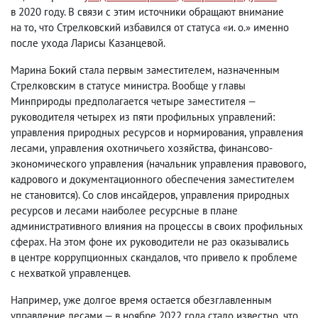
в 2020 году. В связи с этим источники обращают внимание
на то
,
что Стрелковский избавился от статуса «и. о.» именно
после ухода Ларисы Казанцевой.
Марина Бокий стала первым заместителем
,
назначенным
Стрелковским в статусе министра. Вообще у главы
Минприроды предполагается четыре заместителя —
руководителя четырех из пяти профильных управлений:
управления природных ресурсов и нормирования
,
управления
лесами
,
управления охотничьего хозяйства
,
финансово-
экономического управления
(
начальник управления правового
,
кадрового и документационного обеспечения заместителем
не становится). Со слов инсайдеров
,
управления природных
ресурсов и лесами наиболее ресурсные в плане
административного влияния на процессы в своих профильных
сферах. На этом фоне их руководители не раз оказывались
в центре коррупционных скандалов
,
что привело к проблеме
с нехваткой управленцев.
Например
,
уже долгое время остается обезглавленным
управление лесами — в ноябре 2022 года стало известно
,
что