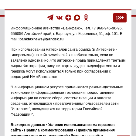
18+
Информационное агентство
«Банкфакс»
. Тел.
+7 960-945-96-96
.
656056
Алтайский край, г. Барнаул
,
ул. Короленко, 51, оф. 101
. E-
mail:
bankfaxnews@yandex.ru
При использовании материалов сайта ссылка (в Интернете -
гиперссылка) на сайт www.bankfax.ru обязательна, если не
заявлено однозначно, что авторские права принадлежат третьим
лицам. Фотографии, рисунки, карты, аудио- видеофрагменты и
графика могут использоваться только при согласовании с
редакцией ИА «Банкфакс».
"На информационном ресурсе применяются рекомендательные
технологии (информационные технологии предоставления
информации на основе сбора, систематизации и анализа
сведений, относящихся к предпочтениям пользователей сети
"Интернет", находящихся на территории Российской
Федерации)".
Выходные данные
•
Условия использования материалов
сайта
•
Правила комментирования
•
Правила применения
рекомендательных технологий
•
Реклама на сайте