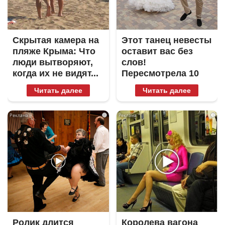
Скрытая камера на
Этот танец невесты
пляже Крыма: Что
оставит вас без
люди вытворяют,
слов!
когда их не видят...
Пересмотрела 10
раз
Читать далее
Читать далее
i
i
Ролик длится
Королева вагона