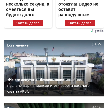
несколько секунд, а
отожгла! Видео не
смеяться вы
оставит
будете долго
равнодушным
Читать далее
Читать далее
36
Есть мнение
«Не все депутаты - бездельники»:
алтайские
парламентарии подвели итоги работы восьмого
созыва АКЗС
16