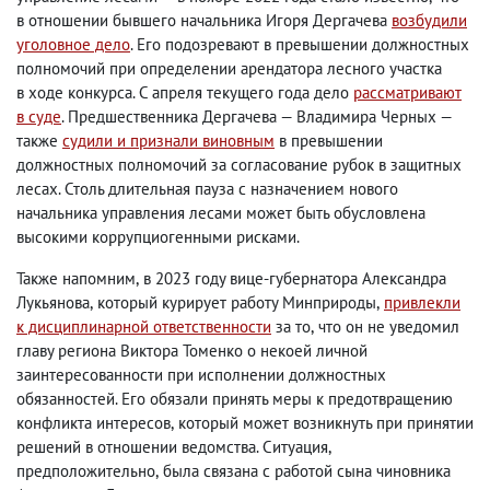
в отношении бывшего начальника Игоря Дергачева
возбудили
уголовное дело
. Его подозревают в превышении должностных
полномочий при определении арендатора лесного участка
в ходе конкурса. С апреля текущего года дело
рассматривают
в суде
. Предшественника Дергачева — Владимира Черных —
также
судили и признали виновным
в превышении
должностных полномочий за согласование рубок в защитных
лесах. Столь длительная пауза с назначением нового
начальника управления лесами может быть обусловлена
высокими коррупциогенными рисками.
Также напомним
,
в 2023 году вице-губернатора Александра
Лукьянова
,
который курирует работу Минприроды
,
привлекли
к дисциплинарной ответственности
за то
,
что он не уведомил
главу региона Виктора Томенко о некоей личной
заинтересованности при исполнении должностных
обязанностей. Его обязали принять меры к предотвращению
конфликта интересов
,
который может возникнуть при принятии
решений в отношении ведомства. Ситуация
,
предположительно
,
была связана с работой сына чиновника