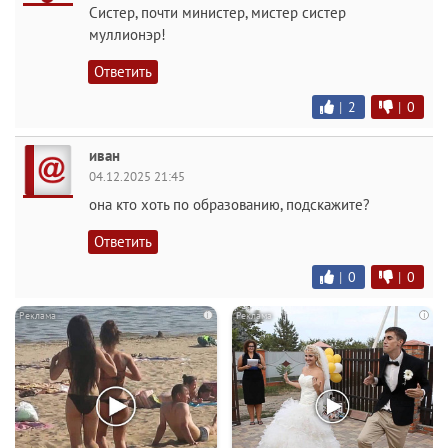
Систер, почти министер, мистер систер
муллионэр!
Ответить
|
2
|
0
иван
04.12.2025 21:45
она кто хоть по образованию, подскажите?
Ответить
|
0
|
0
i
i