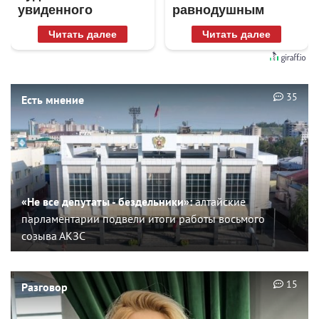
увиденного
равнодушным
Читать далее
Читать далее
35
Есть мнение
«Не все депутаты - бездельники»:
алтайские
парламентарии подвели итоги работы восьмого
созыва АКЗС
15
Разговор