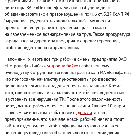
с работниками. В связи с этим в отношении генерального
директора ЗАО «Петронефть-Бийск» возбудили дело
об административном правонарушении по ч. 6 ст. 5.27 КоАП РФ
(
нарушение трудового законодательства). Ему внесли
представление устранить нарушения прав граждан
на своевременное вознаграждение за труд. Также прокуратура
города внесла директору предприятия предостережение
,
чтобы инцидент не повторился вновь.
Напомним
,
6 марта все три рабочие смены предприятия ЗАО
«Петронефть-Бийск»
устроили бойкот
собственному
руководству. Сотрудники комбината рассказали ИА «Банкфакс»,
что пригрозили начальству приостановить производство
до полного погашения задолженности по зарплате. Кроме
того
,
они потребовали выплачивать ее «белой» ведомостью
и устранить все нарушения ТК. После этого задолженность
перед частью рабочих поспешно погасили. Однако 10 марта
главным зачинщикам «забастовки»
сделали
устное
предупреждение
,
что в начале новой рабочей недели стоит
зайти в отдел кадров
,
чтобы официально уволиться. Такое
решение руководство якобы приняло в отношении двоих