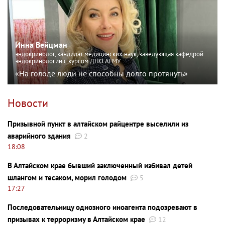
Инна Вейцман
эндокринолог, кандидат медицинских наук, заведующая кафедрой
эндокринологии с курсом ДПО АГМУ
«На голоде люди не способны долго протянуть»
Новости
Призывной пункт в алтайском райцентре выселили из
аварийного здания
2
18:08
В Алтайском крае бывший заключенный избивал детей
шлангом и тесаком, морил голодом
5
17:27
Последовательницу одиозного иноагента подозревают в
призывах к терроризму в Алтайском крае
12