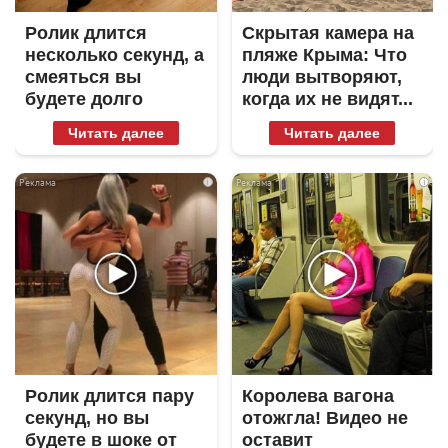
Ролик длится
Скрытая камера на
несколько секунд, а
пляже Крыма: Что
смеяться вы
люди вытворяют,
будете долго
когда их не видят...
Читать далее
Читать далее
i
i
Ролик длится пару
Королева вагона
секунд, но вы
отожгла! Видео не
будете в шоке от
оставит