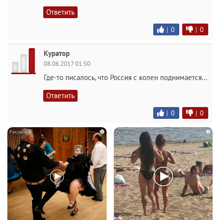
Ответить
|
0
|
0
Куратор
08.06.2017 01:50
Где-то писалось, что Россия с колен поднимается...
Ответить
|
0
|
0
i
i