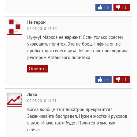
|
6
|
1
Не герой
02.03.2018 13:50
Ну-у-у! Марков не вариант! Если только совсем
укокошить политех. Это не боец. Нифига он не
пробьет для своего вуза. Точно станет последним
ректором Алтайского политеха
Ответить
|
5
|
1
Леха
02.03.2018 14:31
Когда вообще этот лохатрон прекратится?
Заканчивайте беспредел. Нужен жосткий руковод
в вузе. Иначе так и будет Политех в яме как
сейчас.