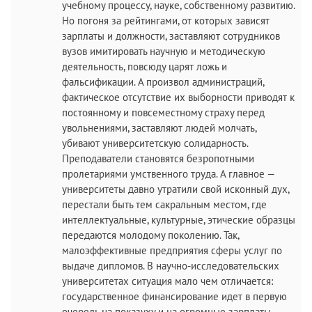
учебному процессу, науке, собственному развитию.
Но погоня за рейтингами, от которых зависят
зарплаты и должности, заставляют сотрудников
вузов имитировать научную и методическую
деятельность, повсюду царят ложь и
фальсификации. А произвол администраций,
фактическое отсутствие их выборности приводят к
постоянному и повсеместному страху перед
увольнениями, заставляют людей молчать,
убивают университетскую солидарность.
Преподаватели становятся безропотными
пролетариями умственного труда. А главное —
университеты давно утратили свой исконный дух,
перестали быть тем сакральным местом, где
интеллектуальные, культурные, этические образцы
передаются молодому поколению. Так,
малоэффективные предприятия сферы услуг по
выдаче дипломов. В научно-исследовательских
университетах ситуация мало чем отличается:
государственное финансирование идет в первую
очередь на показуху и на огромные зарплаты