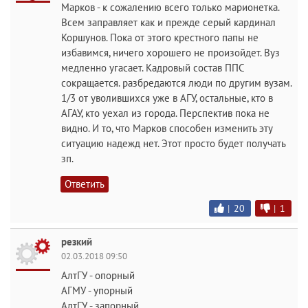
Марков - к сожалению всего только марионетка.
Всем заправляет как и прежде серый кардинал
Коршунов. Пока от этого крестного папы не
избавимся, ничего хорошего не произойдет. Вуз
медленно угасает. Кадровый состав ППС
сокращается. разбредаются люди по другим вузам.
1/3 от уволившихся уже в АГУ, остальные, кто в
АГАУ, кто уехал из города. Перспектив пока не
видно. И то, что Марков способен изменить эту
ситуацию надежд нет. Этот просто будет получать
зп.
Ответить
|
20
|
1
резкий
02.03.2018 09:50
АлтГУ - опорный
АГМУ - упорный
АлтГУ - запорный.