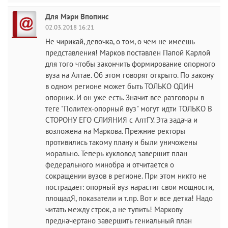
Для Мэри Впопинс
02.03.2018 16:21
Не чирикай, девочка, о том, о чем не имеешь
представления! Марков поставлен Папой Карлой
для того чтобы закончить формирование опорного
вуза на Алтае. Об этом говорят открыто. По закону
в одном регионе может быть ТОЛЬКО ОДИН
опорник. И он уже есть. Значит все разговоры в
теге "Политех-опорный вуз" могут идти ТОЛЬКО В
СТОРОНУ ЕГО СЛИЯНИЯ с АлтГУ. Эта задача и
возложена на Маркова. Прежние ректоры
противились такому плану и были уничожены
морально. Теперь кукловод завершит план
федерального минобра и отчитается о
сокращении вузов в регионе. При этом никто не
пострадает: опорный вуз нарастит свои мощности,
площадЯ, показатели и т.пр. Вот и все детка! Надо
читать между строк, а не тупить! Маркову
предначертано завершить гениальный план