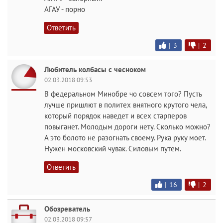
АГАУ - порно
Ответить
|
3
|
2
Любитель колбасы с чесноком
02.03.2018 09:53
В федеральном Минобре чо совсем того? Пусть
лучше пришлют в политех внятного крутого чела,
который порядок наведет и всех старперов
повыганет. Молодым дороги нету. Сколько можно?
А это болото не разогнать своему. Рука руку моет.
Нужен московский чувак. Силовым путем.
Ответить
|
16
|
2
Обозреватель
02.03.2018 09:57