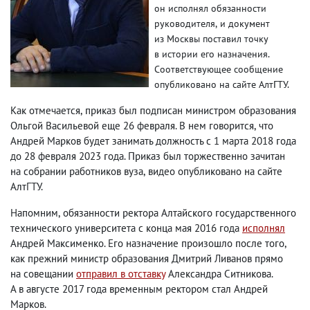
он исполнял обязанности
руководителя
,
и документ
из Москвы поставил точку
в истории его назначения.
Соответствующее сообщение
опубликовано на сайте АлтГТУ.
Как отмечается
,
приказ был подписан министром образования
Ольгой Васильевой еще 26 февраля. В нем говорится
,
что
Андрей Марков будет занимать должность с 1 марта 2018 года
до 28 февраля 2023 года. Приказ был торжественно зачитан
на собрании работников вуза
,
видео опубликовано на сайте
АлтГТУ.
Напомним
,
обязанности ректора Алтайского государственного
технического университета с конца мая 2016 года
исполнял
Андрей Максименко. Его назначение произошло после того
,
как прежний министр образования Дмитрий Ливанов прямо
на совещании
отправил в отставку
Александра Ситникова.
А в августе 2017 года временным ректором стал Андрей
Марков.