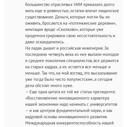
большинство отраслевых НИИ приказало долго
жить еще в девяностые, остатки влачат нищенское
существование. Деньги, которые могли бы их
оживить, бросаются на «потемкинские деревни»,
имитации вроде «Сколково», которые уже
продемонстрировали свою несостоятельность и
даже оскандалились.
На ладан дышит и российская инженерия. За
последнюю четверть века из нее выпали молодое
и среднее поколения специалистов, все держится
на старых кадрах, а их остается все меньше и
меньше. Так что, на мой взгляд, это высказывание
уже тогда было чисто популистским, а сегодня
дела обстоят много хуже.
— Еще одна цитата из той же статьи президента:
«Восстановление инновационного характера
нашей экономики надо начинать с университетов
— и как центров фундаментальной науки, и как
кадровой основы инновационного развития.
Международная конкурентоспособность нашей