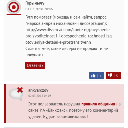
Горынычу
01.03.2018 20:46
Гугл помогает (можешь и сам найти, запрос
"марков андрей михайлович диссертация"):
http://www.dissercat.com/conte nt/povyshenie-
proizvoditelnost i-i-obespechenie-tochnosti-izg
otovleniya-detalei-s-prostrans tvenn
Сдается мне, такие дисеры не продают и не
покупают.
Ответить
|
5
|
0
ankvarczov
02.03.2018 04:03
Этот пользователь нарушил
правила общения
на
сайте ИА «Банкфакс», поэтому его комментарий
удален. Будьте взаимовежливы!