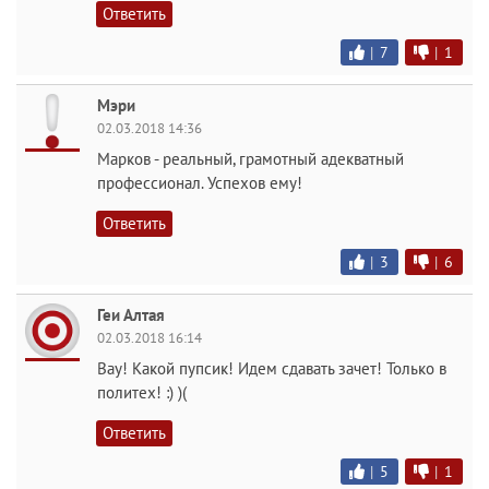
Ответить
|
7
|
1
Мэри
02.03.2018 14:36
Марков - реальный, грамотный адекватный
профессионал. Успехов ему!
Ответить
|
3
|
6
Геи Алтая
02.03.2018 16:14
Вау! Какой пупсик! Идем сдавать зачет! Только в
политех! :) )(
Ответить
|
5
|
1