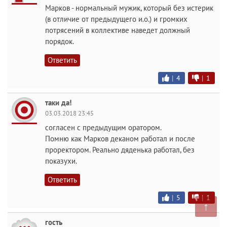
Марков - нормальный мужик, который без истерик
(в отличие от предыдущего и.о.) и громких
потрясений в коллективе наведет должный
порядок.
Ответить
|
4
|
1
таки да!
03.03.2018 23:45
согласен с предыдущим оратором.
Помню как Марков деканом работал и после
проректором. Реально дяденька работал, без
показухи.
Ответить
|
5
|
1
↑
гость