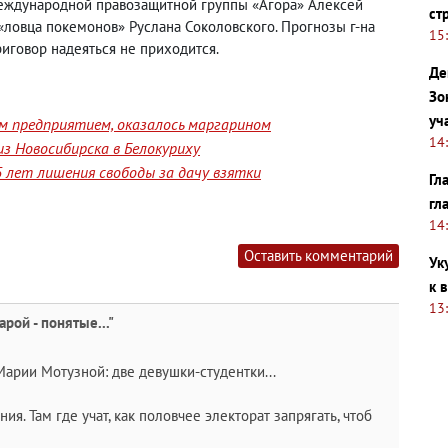
 международной правозащитной группы «Агора» Алексей
ст
«ловца покемонов» Руслана Соколовского. Прогнозы г-на
15
иговор надеяться не приходится.
Де
Зо
уч
им предприятием, оказалось маргарином
14
з Новосибирска в Белокуриху
 лет лишения свободы за дачу взятки
Гл
гл
14
Оставить комментарий
Ук
к 
13
рой - понятые..."
у Марии Мотузной: две девушки-студентки...
. Там где учат, как половчее электорат запрягать, чтоб