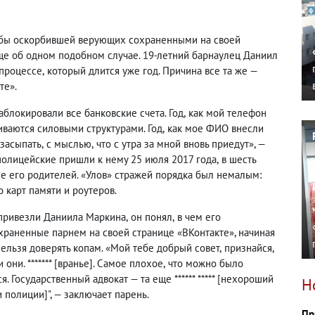
обы оскорбившей верующих сохраненными на своей
ще об одном подобном случае. 19-летний барнаулец Даниил
 процессе
,
который длится уже год. Причина все та же —
те».
аблокировали все банковские счета. Год
,
как мой телефон
ваются силовыми структурами. Год
,
как мое ФИО внесли
 засыпать
,
с мыслью
,
что с утра за мной вновь приедут», —
полицейские пришли к нему 25 июля 2017 года
,
в шесть
ме его родителей. «Улов» стражей порядка был немалым:
 карт памяти и роутеров.
 привезли Даниила Маркина
,
он понял
,
в чем его
храненные парнем на своей странице «ВКонтакте», начиная
нельзя доверять копам. «Мой тебе добрый совет
,
признайся
,
они. ******* [вранье]. Самое плохое
,
что можно было
я. Государственный адвокат — та еще ****** ***** [нехороший
Н
и полиции]", — заключает парень.
Пр