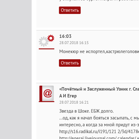
Ответить
16:03
28.07.2018 16:15
Монекюр не испортел,кастрюлеголови
Ответить
«Почётный и Заслуженный Узник г. Сла
А И Егер
28.07.2018 16:21
Звезда в Шоке. ЕБЖ долго.
...од, как я начал бояться засыпать, с м
интересно, а когда за мной придут из-за
http://s16.radikal.ru/i191/121 2/3d/4178
http://egerai.livejournal.com/ calendar