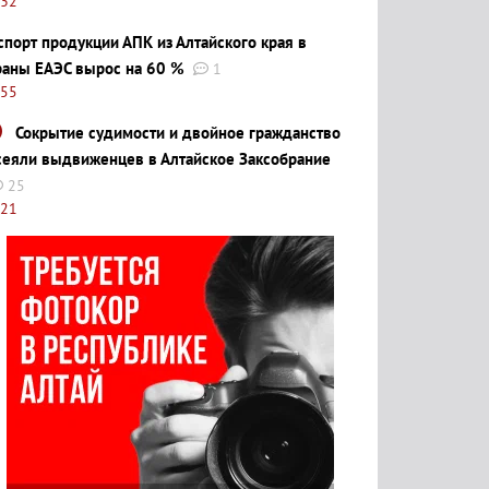
:32
спорт продукции АПК из Алтайского края в
раны ЕАЭС вырос на 60 %
1
:55
Сокрытие судимости и двойное гражданство
сеяли выдвиженцев в Алтайское Заксобрание
25
:21