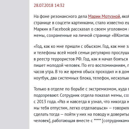
28.07.2018 14:32
На фоне резонансного дела
Марии Мотузной
, як
странице в соцсети картинками
,
стало известно е
Маркин в Facebook рассказал о своем уголовном
мемы
,
сохраненные на личной странице «ВКонтак
«Год
,
как ко мне пришли с обыском. Год
,
как мне з
и телефоны всей моей семьи регулярно прослуши
в реестр террористов РФ. Год
,
как я начал бояться
пишет молодой человек. По его воспоминаниям
,
часов утра. В то же время обыск проходил и в до
ноутбук
,
два системных блока
,
телефон
,
несколько
Только в отделе по борьбе с экстремизмом
,
куда
подозревают. Сотрудник отдела показал мемы
,
со
с 2013 года. «Раз и навсегда я узнал
,
что никогда 
мы тебя отпустим
,
легко отделаешься» — говорили 
сделать тогда — пойти у них на поводу и доверитьс
человек], работающая вместе с ***** [сотрудникам