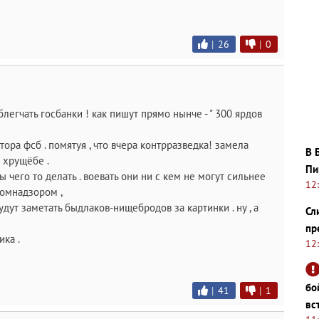
|
26
|
0
блегчать госбанки ! как пишут прямо нынче - " 300 ярдов
ора фсб . помятуя , что вчера контрразведка! замела
В 
в хрущёбе .
Пи
чего то делать . воевать они ни с кем не могут сильнее
12
комнадзором ,
удут заметать быдлаков-нищебродов за картинки . ну , а
Сл
пр
ика .
12
бо
|
41
|
1
вс