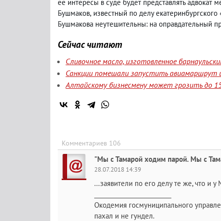
ее интересы в суде будет представлять адвокат
Бушмаков
,
известный по делу екатеринбургского 
Бушмакова неутешительны: на оправдательный пр
Сейчас читают
Сливочное масло, изготовленное барнаульск
Санкции помешали запустить авиамаршрут и
Алтайскому бизнесмену может грозить до 15
Комментариев 106
"Мы с Тамарой ходим парой. Мы с Тама
28.07.2018 14:39
...заявители по его делу те же, что и 
__________________________
Окодемия госмуниципального управления
пахал и не гундел.