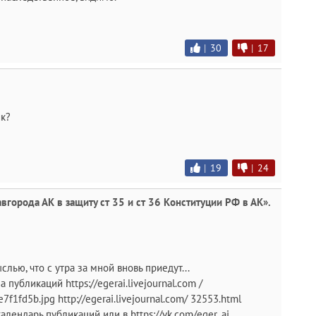
|
30
|
17
к?
|
19
|
24
вгорода АК в защиту ст 35 и ст 36 Конституции РФ в АК».
ыслью, что с утра за мной вновь приедут...
 публикаций https://egerai.livejournal.com /
e7f1fd5b.jpg http://egerai.livejournal.com/ 32553.html
/ календарь публикаций или в https://vk.com/eger_ai