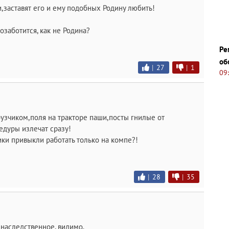
и,заставят его и ему подобных Родину любить!
озаботится, как не Родина?
Ре
об
|
27
|
1
09
рузчиком,поля на тракторе паши,посты гнилые от
едуры излечат сразу!
и привыкли работать только на компе?!
|
28
|
35
 наследственное, видимо.