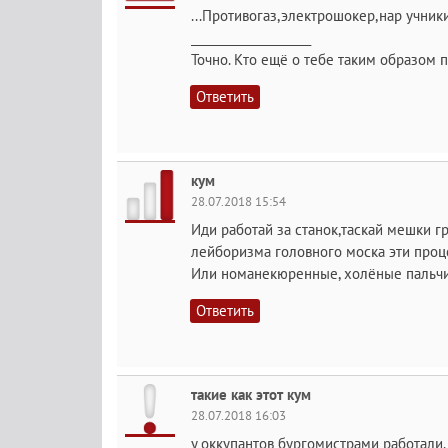
...Противогаз,электрошокер,нар учник
____________________
Точно. Кто ещё о тебе таким образом п
Ответить
кум
28.07.2018 15:54
Иди работай за станок,таскай мешки г
лейборизма головного моска эти проц
Или номанекюренные, холёные пальчик
Ответить
такие как этот кум
28.07.2018 16:03
у оккупантов бургомистрами работали.