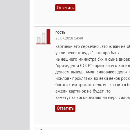
Ответить
гость
28.07.2018 14:48
картинки это серьёзно . это ж вам не о
ушли невесть куда " . это про банк
нынешнего министра с\х и сына директ
"призедента СССР" - прям на его хате 
делаем вывод - 4млн силовиков должны 
ихилов - проклятых во веки веков рос
богатых им трогать нельзя - значится б
ежели картинок не будет . то
заметут за косой взгляд на мерс силов
Ответить