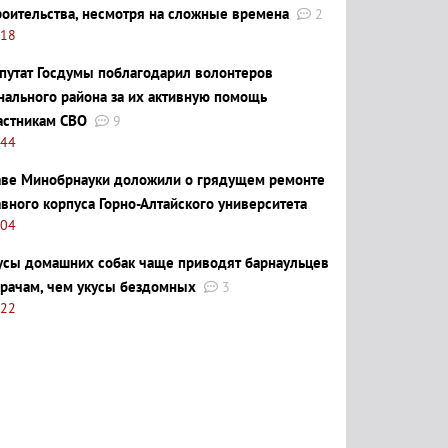
роительства, несмотря на сложные времена
2
:18
путат Госдумы поблагодарил волонтеров
нального района за их активную помощь
астникам СВО
9
:44
аве Минобрнауки доложили о грядущем ремонте
авного корпуса Горно-Алтайского университета
:04
усы домашних собак чаще приводят барнаульцев
врачам, чем укусы бездомных
3
:22