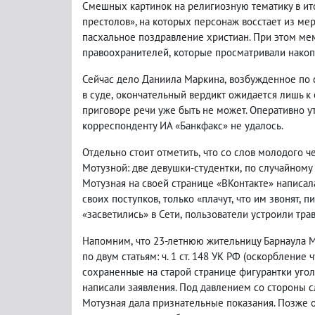
Смешных картинок на религиозную тематику в ит
престолов», на которых персонаж восстает из ме
пасхальное поздравление христиан. При этом м
правоохранителей
,
которые просматривали накоп
Сейчас дело Даниила Маркина
,
возбужденное по с
в суде
,
окончательный вердикт ожидается лишь к 
приговоре речи уже быть не может. Оперативно у
корреспонденту ИА «Банкфакс» не удалось.
Отдельно стоит отметить
,
что со слов молодого ч
Мотузной: две девушки-студентки
,
по случайному
Мотузная на своей странице «ВКонтакте» написал
своих поступков
,
только «плачут
,
что им звонят
,
пи
«засветились» в Сети
,
пользователи устроили тра
Напомним
,
что 23-летнюю жительницу Барнаула 
по двум статьям: ч. 1 ст. 148 УК РФ
(
оскорбление чу
сохраненные на старой странице фигурантки уго
написали заявления. Под давлением со стороны с
Мотузная дала признательные показания. Позже о