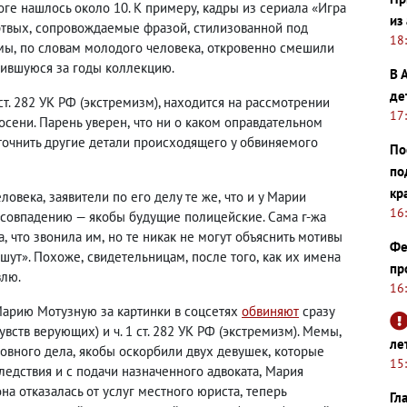
оге нашлось около 10. К примеру
,
кадры из сериала «Игра
из
ртвых
,
сопровождаемые фразой
,
стилизованной под
18
емы
,
по словам молодого человека
,
откровенно смешили
ившуюся за годы коллекцию.
В 
де
т. 282 УК РФ
(
экстремизм), находится на рассмотрении
17
осени. Парень уверен
,
что ни о каком оправдательном
точнить другие детали происходящего у обвиняемого
По
по
кр
еловека
,
заявители по его делу те же
,
что и у Марии
16
 совпадению — якобы будущие полицейские. Сама г-жа
а
,
что звонила им
,
но те никак не могут объяснить мотивы
Фе
шут». Похоже
,
свидетельницам
,
после того
,
как их имена
пр
влю.
16
Марию Мотузную за картинки в соцсетях
обвиняют
сразу
вств верующих) и ч. 1 ст. 282 УК РФ
(
экстремизм). Мемы
,
ле
ловного дела
,
якобы оскорбили двух девушек
,
которые
15
ледствия и с подачи назначенного адвоката
,
Мария
на отказалась от услуг местного юриста
,
теперь
Гл