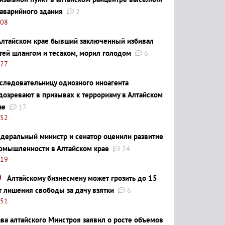
 аварийного здания
2
:08
Алтайском крае бывший заключенный избивал
тей шлангом и тесаком, морил голодом
6
:27
следовательницу одиозного иноагента
дозревают в призывах к терроризму в Алтайском
ае
17
:52
деральный министр и сенатор оценили развитие
омышленности в Алтайском крае
24
:19
Алтайскому бизнесмену может грозить до 15
т лишения свободы за дачу взятки
6
:51
ава алтайского Минстроя заявил о росте объемов