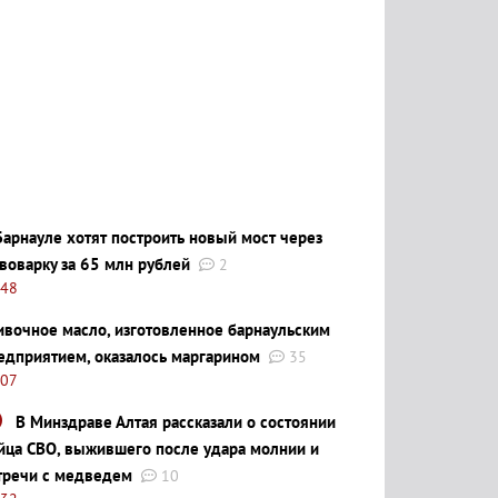
Барнауле хотят построить новый мост через
воварку за 65 млн рублей
2
:48
ивочное масло, изготовленное барнаульским
едприятием, оказалось маргарином
35
:07
В Минздраве Алтая рассказали о состоянии
йца СВО, выжившего после удара молнии и
тречи с медведем
10