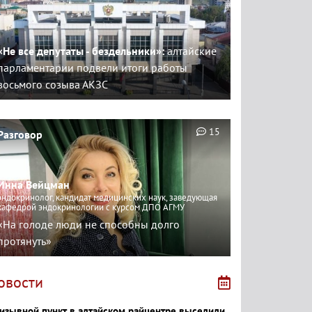
«Не все депутаты - бездельники»:
алтайские
парламентарии подвели итоги работы
восьмого созыва АКЗС
15
Разговор
Инна Вейцман
эндокринолог, кандидат медицинских наук, заведующая
кафедрой эндокринологии с курсом ДПО АГМУ
«На голоде люди не способны долго
протянуть»
овости
изывной пункт в алтайском райцентре выселили