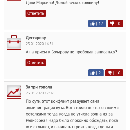
Дави Марьина! Долой землюковщину!
Ответить
|
17
|
0
Дегтяреву
23.01.2020 16:51
А на прием к Бочарову не пробовал записаться?
Ответить
|
2
|
10
За три тополя
23.01.2020 17:07
По сути, этот конфликт раздувает сама
администрация вуза. Вот стоило лезть со своими
хотелками тогда, когда не утихла волна из-за
Рэдиссона? Надо было спокойно обождать, пока
все схлынет, и начинать строить, когда деньги