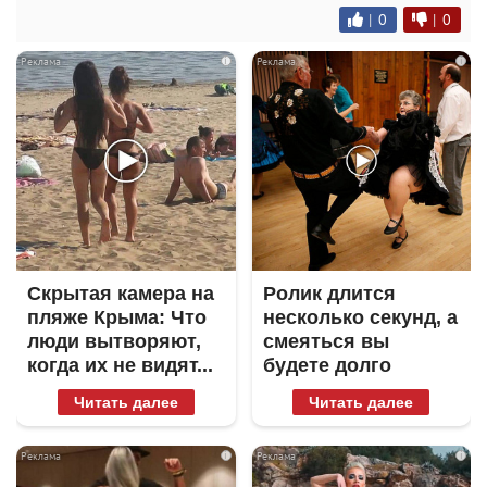
|
0
|
0
i
i
Скрытая камера на
Ролик длится
пляже Крыма: Что
несколько секунд, а
люди вытворяют,
смеяться вы
когда их не видят...
будете долго
Читать далее
Читать далее
i
i