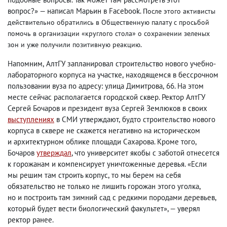
вопрос?» — написал Марьин в Facebook.
После этого активисты
действительно обратились в Общественную палату с просьбой
помочь в организации «круглого стола» о сохранении зеленых
зон и уже получили позитивную реакцию
.
Напомним
,
АлтГУ запланировал строительство нового учебно-
лабораторного корпуса на участке
,
находящемся в бессрочном
пользовании вуза по адресу: улица Димитрова
,
66. На этом
месте сейчас располагается городской сквер. Ректор АлтГУ
Сергей Бочаров и президент вуза Сергей Землюков в своих
выступлениях
в СМИ утверждают
,
будто строительство нового
корпуса в сквере не скажется негативно на историческом
и архитектурном облике площади Сахарова. Кроме того
,
Бочаров
утверждал
, что университет якобы с заботой отнесется
к горожанам и компенсирует уничтоженные деревья. «Если
мы решим там строить корпус
,
то мы берем на себя
обязательство не только не лишить горожан этого уголка
,
но и построить там зимний сад с редкими породами деревьев
,
который будет вести биологический факультет», — уверял
ректор ранее.