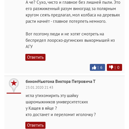
А че? Сухо, чисто и главное без лишней пыли. Это
его разжиженный разум виноград за полярным
кругом сеять предлагал, мол колбаса на деревьях
расти начнёт - главное потерпеть немного.
Вот поэтому люди и не хотят смотреть на
беспредел лоорско-дугинских выкормышей из
АГУ
Ответить
|
6
|
0
биномНьютона Виктора Петровича Т
23.01.2020 21:43
игла утихомирить эту шайку
шаромыжников университетских
у Кащея в яйце ?
кто достанет и переломит иголочку ?
Ответить