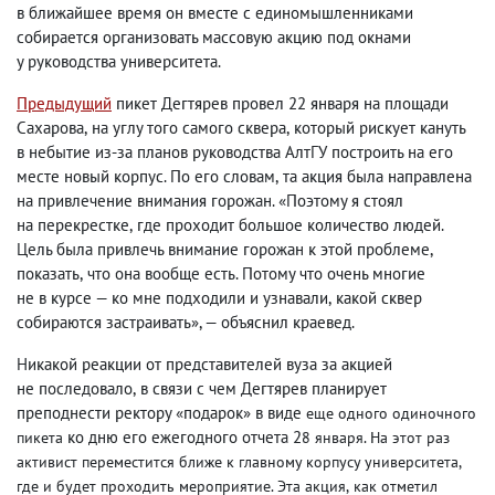
в ближайшее время он вместе с единомышленниками
собирается организовать массовую акцию под окнами
у руководства университета.
Предыдущий
пикет Дегтярев провел 22 января на площади
Сахарова
,
на углу того самого сквера
,
который рискует кануть
в небытие из-за планов руководства АлтГУ построить на его
месте новый корпус. По его словам
,
та акция была направлена
на привлечение внимания горожан. «Поэтому я стоял
на перекрестке
,
где проходит большое количество людей.
Цель была привлечь внимание горожан к этой проблеме
,
показать
,
что она вообще есть. Потому что очень многие
не в курсе — ко мне подходили и узнавали
,
какой сквер
собираются застраивать», — объяснил краевед.
Никакой реакции от представителей вуза за акцией
не последовало
,
в связи с чем Дегтярев планирует
преподнести ректору «подарок» в виде
еще одного одиночного
ко дню его ежегодного отчета 2
пикета
8 января. На этот раз
активист переместится
ближе к главному корпусу университета
,
где и будет проходить мероприятие. Эта акция
,
как отметил