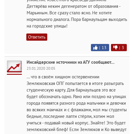
Дегтярёва неким дегенератом от образования -
Марьиным. Все сразу стало ясно. Не хотите
нормального диалога. Пора барнаульцам выходить
на городские улицы!
Ответить
|
13
|
3
Инсайдерские источники из АГУ сообщают...
23.01.2020 20:05
... что в своём хищном остервенении
Землюковская ОПГ попытается в итоге разыграть
студенческую карту. Для барнаульцев это все
будет обозначать одно. Рано или поздно на улицах
города появятся разного рода мальчики и девочки
во всяких маичках и с флажками, мол мы студенты
бедные, последние лапти стёрли, хотим мол
учиться - подавай новый корпус. Знайте! Это будет
землюковский блеф! Если Землюков и Ко выведут