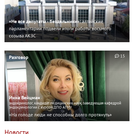
«Не все депутаты - бездельники»:
алтайские
парламентарии подвели итоги работы восьмого
созыва АКЗС
15
Разговор
Инна Вейцман
эндокринолог, кандидат медицинских наук, заведующая кафедрой
эндокринологии с курсом ДПО АГМУ
«На голоде люди не способны долго протянуть»
Новости