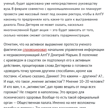
ученый
,
будет адресована
уже
непосредственно руководству
вуза. В феврале совместно с единомышленниками он планирует
провести уже массовый пикет под окнами ректора
,
чтобы в АлтГУ
наконец-то предприняли хоть какие-то шаги к выстраиванию
диалога. Пока Дегтярев не может сказать
,
насколько
многочисленной будет акция — это будет зависеть от того
,
сколько человек сможет согласовать горадминистрация.
Отметим
,
что на активное выражение протеста ученого
фактически
спровоцировал
начальник управления информации
и медиакоммуникаций АлтГУ Дмитрий Марьин. В полемике
с краеведом в соцсетях он подтолкнул его к активным
действиям
,
процитировав слова Дегтярева о готовности
«доводить точку зрения другими способами», кроме как
постами. «Сильно сказано
,
Даниил! Это какими — другими? А?..
И еще
,
что такое „мнение активистов“? Мнение 10−20 человек?
И кто вам
,
т. н. „активистам“, дал право вещать от лица всех
горожан? Не глядите в наполеоны. Это вредно для
психического здоровья. Вообще-то есть такой официальный
орган — Общественная палата. Именно на нее возложены
подобные вопросы. Так может там рассмотреть этот