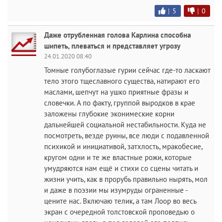
|
5
|
0
Даже отрубленная голова Карлина способна
шипеть, плеваться и представляет угрозу
24.01.2020 08:40
Томные голубоглазые гурии сейчас где-то ласкают
тело этого тщеславного существа, натирают его
маслами, шепчут на ушко приятные фразы и
словечки. А по факту, группой выродков в крае
заложены глубокие эконимеские корни
дальнейшей социальной нестабильности. Куда не
посмотреть, везде руины, все люди с подавленной
психикой и инициативой, затхлость, мракобесие,
кругом одни и те же властные рожи, которые
умудряются нам ещё и стихи со сцены читать и
жизни учить, как в прорубь правильно нырять, мол
и даже в поэзии мы изумруды ограненные -
цените нас. Включаю телик, а там Лоор во весь
экран с очередной толстовской проповедью о