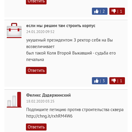
Ответить
|
2
|
1
если мы решим там строить корпус
24.01.2020 09:52
укушеный президентом З ректор себя на Вы
возвеличивает
был такой Коля Второй Выкавший - судьба его
печальна
Ответить
|
3
|
1
Феликс Дздержинский
18.02.2020 03:25
Подпишите петицию против строительства сквера
http://chng.it/rxhRM4W6
Ответить