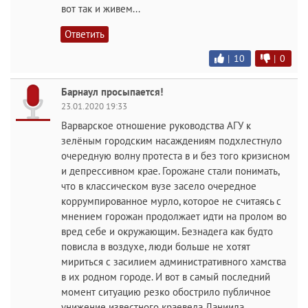
вот так и живем...
Ответить
|
10
|
0
Барнаул просыпается!
23.01.2020 19:33
Варварское отношение руководства АГУ к
зелёным городским насаждениям подхлестнуло
очередную волну протеста в и без того кризисном
и депрессивном крае. Горожане стали понимать,
что в классическом вузе засело очередное
коррумпированное мурло, которое не считаясь с
мнением горожан продолжает идти на пролом во
вред себе и окружающим. Безнадега как будто
повисла в воздухе, люди больше не хотят
мириться с засилием административного хамства
в их родном городе. И вот в самый последний
момент ситуацию резко обострило публичное
унижение известного краеведа Даниила