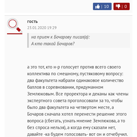
|
10
|
0
гость
23.01.2020 19:29
на прием к Бочарову писал(а):
А кто такой Бочаров?
а это тот, кто н-р голосует против всего своего
коллектива по смешному, пустяковому вопросу:
два факультета набрали одинаковое количество
баллов в соревновании, придуманном
Землюковым. Все проректора и деканы как члены
экспертного совета проголосовали за то, чтобы
было два факультета на четвертом месте, а
Бочаров сначала хотел перенести решение этого
вопроса (сбегать, узнать мнение Землюкова, а то
без спроса нельзя), а когда ему сказали нет,
давайте -ка будем голосовать- вот он и отчебучил.