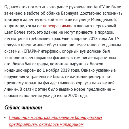
Однако стоит отметить
,
что ранее руководство АлтГУ не было
замечено в заботе об облике Барнаула: достаточно вспомнить
критику в адрес вузовской «свечки» на улице Молодежной
,
к примеру
,
когда ее
перекрашивали
в ядовито-персиковый
цвет. Более того
,
это здание не могут привести в порядок
,
несмотря на требования края. Еще в апреле 2018 года АлтГУ
получил предписание об устранении недостатков: по данным
системы «СПАРК-Интерфакс», опорный вуз должен был
«выполнить реставрацию фасадов
,
в том числе парапетных
столбиков балюстрады
,
демонтаж наружных блоков
кондиционеров» до 1 ноября 2019 года. Однако указанные
нарушения устранены не были: те же кондиционеры по-
прежнему торчат на фасаде главного корпуса на «красной
линии». В связи с этим было выдано новое предписание —
сроком исполнения уже до июля 2020 года.
Сейчас читают
Сливочное масло, изготовленное барнаульским
предприятием, оказалось маргарином