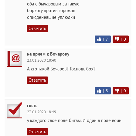
оба с бычаровым за такую
борзоту против горожан
описденевшие уплюдки
Ответить
|
7
|
0
на прием к Бочарову
23.01.2020 18:40
А кто такой Бочаров? Господь бох?
Ответить
|
8
|
0
гость
23.01.2020 18:49
у каждого своё поле битвы. И один в поле воин
Ответить