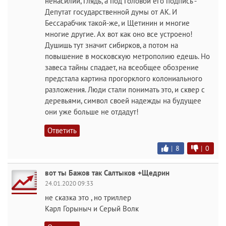
ненасилии, глядь, а под головой его подпись -
Депутат государственной думы от АК. И
Бессарабчик такой-же, и Щетинин и многие
многие другие. Ах вот как оно все устроено!
Душишь тут значит сибирков, а потом на
повышение в московскую метрополию едешь. Но
завеса тайны спадает, на всеобщее обозрение
предстала картина прогорклого колониального
разложения. Люди стали понимать это, и сквер с
деревьями, символ своей надежды на будущее
они уже больше не отдадут!
Ответить
|
8
|
0
вот ты Бажов так Салтыков +Щедрин
24.01.2020 09:33
не сказка это , но триллер
Карл Горыныч и Серый Волк