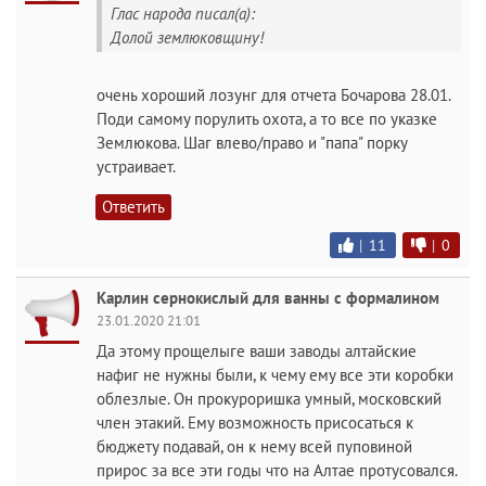
Глас народа писал(а):
Долой землюковщину!
очень хороший лозунг для отчета Бочарова 28.01.
Поди самому порулить охота, а то все по указке
Землюкова. Шаг влево/право и "папа" порку
устраивает.
Ответить
|
11
|
0
Карлин сернокислый для ванны с формалином
23.01.2020 21:01
Да этому прощелыге ваши заводы алтайские
нафиг не нужны были, к чему ему все эти коробки
облезлые. Он прокуроришка умный, московский
член этакий. Ему возможность присосаться к
бюджету подавай, он к нему всей пуповиной
прирос за все эти годы что на Алтае протусовался.