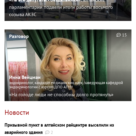
парламентарии подвели итоги работы восьмого
созыва АКЗС
15
Разговор
Инна Вейцман
эндокринолог, кандидат медицинских наук, заведующая кафедрой
эндокринологии с курсом ДПО АГМУ
«На голоде люди не способны долго протянуть»
Новости
Призывной пункт в алтайском райцентре выселили из
аварийного здания
2