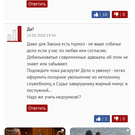
Ответить
|
10
|
0
Да?
19.03.2020 19:34
Даже для Закона есть тормоз - не ваше собачье
дело если у нас по любви или согласию.
Дебильноватые современные адвокаты об этом не
знают или забывают.
Подождите пока раскрутят Дело и увязнут - легко
оформить позорное увольнение но неполному
служебному, а Судье заварушнику жирный минус в
послужной...
Надо же учить недоумков!?
Ответить
|
1
|
0
i
i