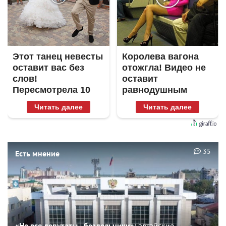
Этот танец невесты
Королева вагона
оставит вас без
отожгла! Видео не
слов!
оставит
Пересмотрела 10
равнодушным
раз
Читать далее
Читать далее
35
Есть мнение
«Не все депутаты - бездельники»:
алтайские