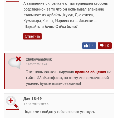
А заявление силовикам от потерпевшей стороны
родственной за то что он испытывал влечение
взаимное: из Арбайты, Кукуи, Дьектиека,
Кумалыра, Каспы, Мариинска ... Ильинки ...
Шаргайты и Бешь -Озёка было?
Ответить
|
4
|
0
zhukovanatusik
17.03.2020 18:49
Этот пользователь нарушил
правила общения
на
сайте ИА «Банкфакс», поэтому его комментарий
удален. Будьте взаимовежливы!
Для 18:49
17.03.2020 20:16
Подними свой,он у тебя явно отсутствует.