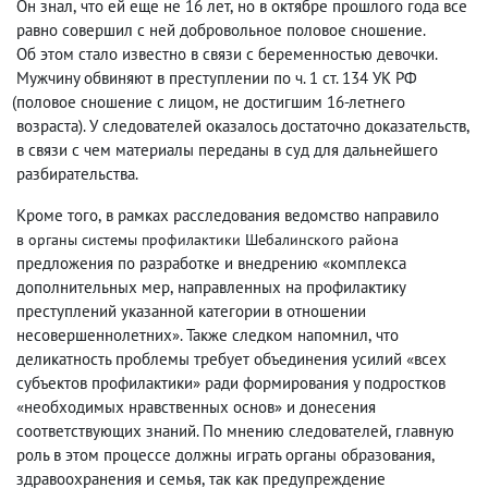
Он знал
,
что ей еще не 16 лет
,
но в октябре прошлого года все
равно совершил с ней добровольное половое сношение.
Об этом стало известно в связи с беременностью девочки.
Мужчину обвиняют в преступлении по ч. 1 ст. 134 УК РФ
(
половое сношение с лицом
,
не достигшим 16-летнего
возраста). У следователей оказалось достаточно доказательств
,
в связи с чем материалы переданы в суд для дальнейшего
разбирательства.
Кроме того
,
в рамках расследования ведомство направило
в органы системы профилактики Шебалинского района
предложения по разработке и внедрению «комплекса
дополнительных мер
,
направленных на профилактику
преступлений указанной категории в отношении
несовершеннолетних». Также следком напомнил
,
что
деликатность проблемы требует объединения усилий «всех
субъектов профилактики» ради формирования у подростков
«необходимых нравственных основ» и донесения
соответствующих знаний. По мнению следователей
,
главную
роль в этом процессе должны играть органы образования
,
здравоохранения и семья
,
так как предупреждение