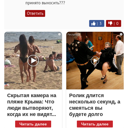
принято выносить???
Ответить
|
3
|
0
i
i
Скрытая камера на
Ролик длится
пляже Крыма: Что
несколько секунд, а
люди вытворяют,
смеяться вы
когда их не видят...
будете долго
Читать далее
Читать далее