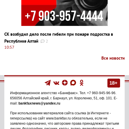
СК возбудил дело после гибели при пожаре подростка в
Республике Алтай
2
10:57
Все новости
18+
Информационное агентство
«Банкфакс»
. Тел.
+7 960-945-96-96
.
656056
Алтайский край, г. Барнаул
,
ул. Короленко, 51, оф. 101
. E-
mail:
bankfaxnews@yandex.ru
При использовании материалов сайта ссылка (в Интернете -
гиперссылка) на сайт www.bankfax.ru обязательна, если не
заявлено однозначно, что авторские права принадлежат третьим
лицам. Фотографии, рисунки, карты, аудио- видеофрагменты и