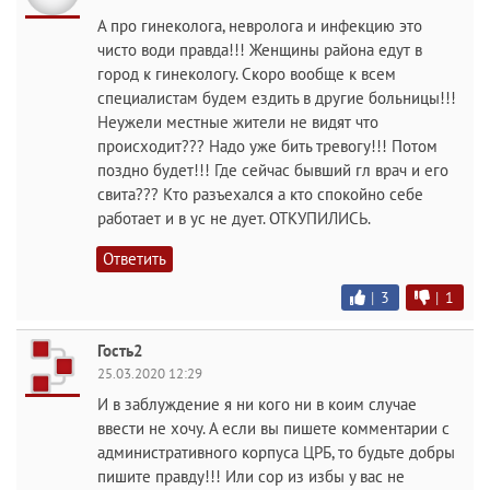
А про гинеколога, невролога и инфекцию это
чисто води правда!!! Женщины района едут в
город к гинекологу. Скоро вообще к всем
специалистам будем ездить в другие больницы!!!
Неужели местные жители не видят что
происходит??? Надо уже бить тревогу!!! Потом
поздно будет!!! Где сейчас бывший гл врач и его
свита??? Кто разъехался а кто спокойно себе
работает и в ус не дует. ОТКУПИЛИСЬ.
Ответить
|
3
|
1
Гость2
25.03.2020 12:29
И в заблуждение я ни кого ни в коим случае
ввести не хочу. А если вы пишете комментарии с
административного корпуса ЦРБ, то будьте добры
пишите правду!!! Или сор из избы у вас не