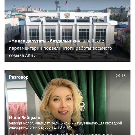
«Не все депутаты - бездельники»:
алтайские
парламентарии подвели итоги работы восьмого
созыва АКЗС
15
Разговор
Инна Вейцман
эндокринолог, кандидат медицинских наук, заведующая кафедрой
эндокринологии с курсом ДПО АГМУ
«На голоде люди не способны долго протянуть»