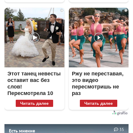
i
i
Этот танец невесты
Ржу не переставая,
оставит вас без
это видео
слов!
пересмотришь не
Пересмотрела 10
раз
раз
Читать далее
Читать далее
35
Есть мнение