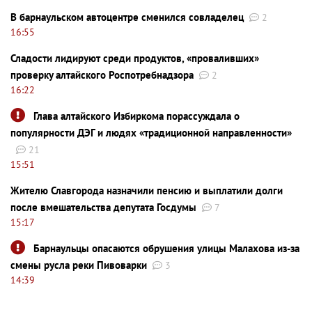
В барнаульском автоцентре сменился совладелец
2
16:55
Сладости лидируют среди продуктов, «проваливших»
проверку алтайского Роспотребнадзора
2
16:22
Глава алтайского Избиркома порассуждала о
популярности ДЭГ и людях «традиционной направленности»
21
15:51
Жителю Славгорода назначили пенсию и выплатили долги
после вмешательства депутата Госдумы
7
15:17
Барнаульцы опасаются обрушения улицы Малахова из-за
смены русла реки Пивоварки
3
14:39