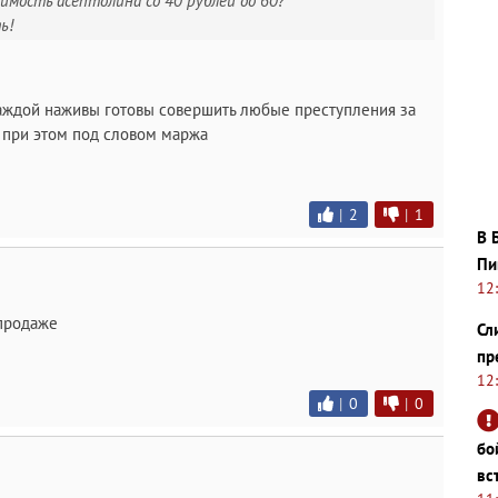
мость асептолина со 40 рублей до 60?
ь!
жаждой наживы готовы совершить любые преступления за
 при этом под словом маржа
|
2
|
1
В 
Пи
12
 продаже
Сл
пр
12
|
0
|
0
бо
вс