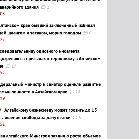
 аварийного здания
2
:08
Алтайском крае бывший заключенный избивал
тей шлангом и тесаком, морил голодом
6
:27
следовательницу одиозного иноагента
дозревают в призывах к терроризму в Алтайском
ае
17
:52
деральный министр и сенатор оценили развитие
омышленности в Алтайском крае
24
:19
Алтайскому бизнесмену может грозить до 15
т лишения свободы за дачу взятки
6
:51
ава алтайского Минстроя заявил о росте объемов