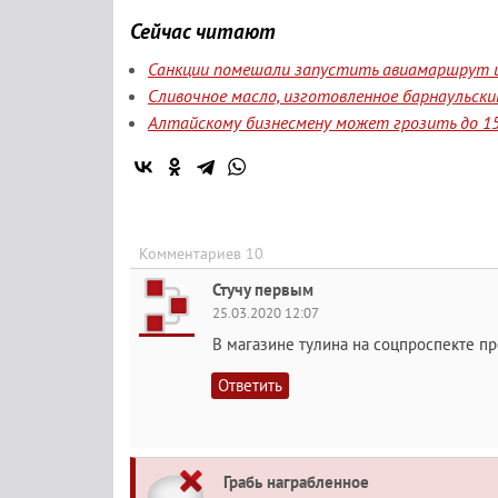
Сейчас читают
Санкции помешали запустить авиамаршрут и
Сливочное масло, изготовленное барнаульск
Алтайскому бизнесмену может грозить до 15
Комментариев 10
Стучу первым
25.03.2020 12:07
В магазине тулина на соцпроспекте пр
Ответить
Грабь награбленное