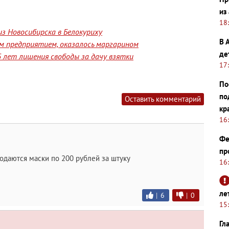
из
18
з Новосибирска в Белокуриху
В 
им предприятием, оказалось маргарином
де
 лет лишения свободы за дачу взятки
17
По
по
Оставить комментарий
кр
16
Фе
пр
одаются маски по 200 рублей за штуку
16
ле
|
6
|
0
15
Гл