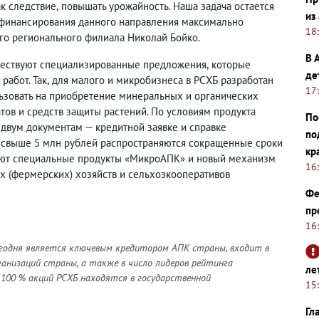
ак следствие
,
повышать урожайность. Наша задача остается
из
финансирования данного направления максимально
18
го регионального филиала Николай Бойко.
В 
ществуют специализированные предложения
,
которые
де
работ. Так
,
для малого и микробизнеса в РСХБ разработан
17
ьзовать на приобретение минеральных и органических
ов и средств защиты растений. По условиям продукта
По
 двум документам — кредитной заявке и справке
по
е свыше 5 млн рублей распространяются сокращенные сроки
кр
вуют специальные продукты «МикроАПК» и новый механизм
16
их
(
фермерских) хозяйств и сельхозкооперативов
Фе
пр
16
 сегодня является ключевым кредитором АПК страны, входит в
анизаций страны, а также в число лидеров рейтинга
ле
 100 % акций РСХБ находятся в государственной
15
Гл