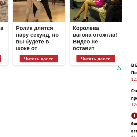
ра
Ролик длится
Королева
пару секунд, но
вагона отожгла!
вы будете в
Видео не
шоке от
оставит
увиденного
равнодушным
Читать далее
Читать далее
В 
Пи
12
Сл
пр
12
бо
вс