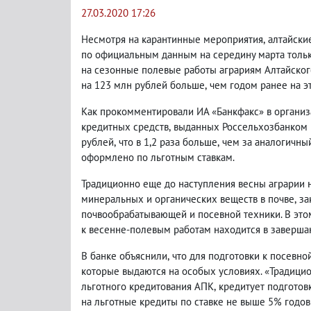
27.03.2020 17:26
Несмотря на карантинные мероприятия
,
алтайски
по официальным данным на середину марта толь
на сезонные полевые работы аграриям Алтайского
на 123 млн рублей больше
,
чем годом ранее на эт
Как прокомментировали ИА «Банкфакс» в органи
кредитных средств
,
выданных Россельхозбанком 
рублей
,
что в 1,2 раза больше
,
чем за аналогичны
оформлено по льготным ставкам.
Традиционно еще до наступления весны аграрии
минеральных и органических веществ в почве
,
за
почвообрабатывающей и посевной техники. В это
к весенне-полевым работам находится в заверша
В банке объяснили
,
что для подготовки к посевно
которые выдаются на особых условиях. «Традици
льготного кредитования АПК
,
кредитует подготовк
на льготные кредиты по ставке не выше 5% годо