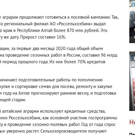
е аграрии продолжают готовиться к посевной кампании. Так
,
ко региональный филиал АО «Россельхозбанк» выдал
 края и Республики Алтай более 870 млн рублей. Это
у же дату. Прирост составил 16%.
зации
,
за первые два месяца 2020 года общий объем
на проведение сезонных работ в России
,
составил 96 млрд
й период прошлого года. Из них более 70% кредитов
 начинают подготовительные работы по пополнению
купке и сортировке семян для посева
,
ремонту и закупке
м году на Алтае прогнозируют раннюю весну
,
и подготовка
ющей стадии.
й алтайские аграрии используют кредитные средства
,
онно Россельхозбанк
,
как основной участник госпрограммы
Н
у и проведение сезонно-полевых работ. Год от года спрос
вых уверенно растет. Сельхозпроизводители получают
Пр