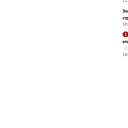
11
Эк
ст
10
от
10