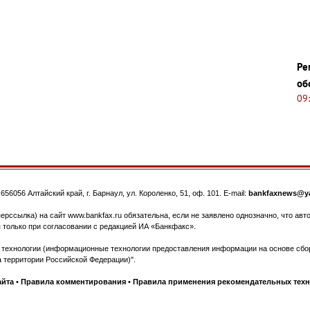
Ре
об
09
.
656056
Алтайский край, г. Барнаул
,
ул. Короленко, 51, оф. 101
. E-mail:
bankfaxnews@ya
ерссылка) на сайт www.bankfax.ru обязательна, если не заявлено однозначно, что ав
 только при согласовании с редакцией ИА «Банкфакс».
ехнологии (информационные технологии предоставления информации на основе сбора
 территории Российской Федерации)".
айта
•
Правила комментирования
•
Правила применения рекомендательных тех