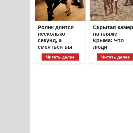
Ролик длится
Скрытая каме
несколько
на пляже
секунд, а
Крыма: Что
смеяться вы
люди
будете долго
вытворяют,
Читать далее
Читать далее
когда их не
видят...