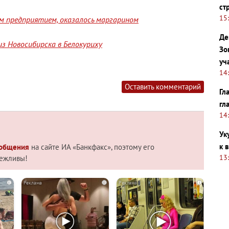
ст
15
им предприятием, оказалось маргарином
Де
з Новосибирска в Белокуриху
Зо
уч
14
Оставить комментарий
Гл
гл
14
Ук
к 
 общения
на сайте ИА «Банкфакс», поэтому его
13
вежливы!
i
i
i