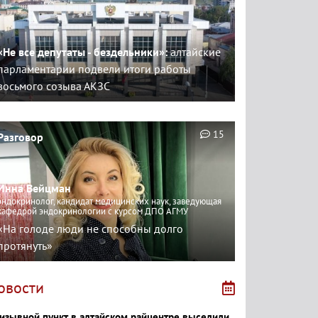
«Не все депутаты - бездельники»:
алтайские
парламентарии подвели итоги работы
восьмого созыва АКЗС
15
Разговор
Инна Вейцман
эндокринолог, кандидат медицинских наук, заведующая
кафедрой эндокринологии с курсом ДПО АГМУ
«На голоде люди не способны долго
протянуть»
овости
изывной пункт в алтайском райцентре выселили