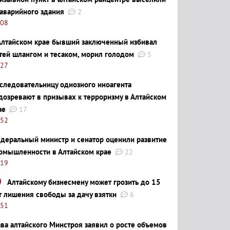
 аварийного здания
2
:08
Алтайском крае бывший заключенный избивал
тей шлангом и тесаком, морил голодом
5
:27
следовательницу одиозного иноагента
дозревают в призывах к терроризму в Алтайском
ае
17
:52
деральный министр и сенатор оценили развитие
омышленности в Алтайском крае
22
:19
Алтайскому бизнесмену может грозить до 15
т лишения свободы за дачу взятки
6
:51
ава алтайского Минстроя заявил о росте объемов