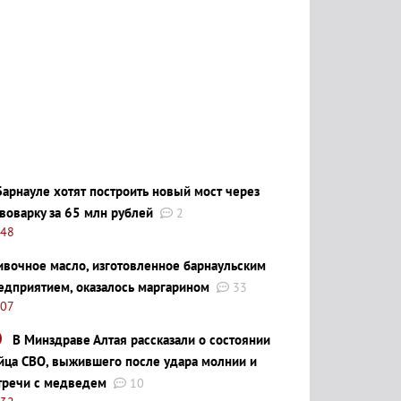
Барнауле хотят построить новый мост через
воварку за 65 млн рублей
2
:48
ивочное масло, изготовленное барнаульским
едприятием, оказалось маргарином
33
:07
В Минздраве Алтая рассказали о состоянии
йца СВО, выжившего после удара молнии и
тречи с медведем
10