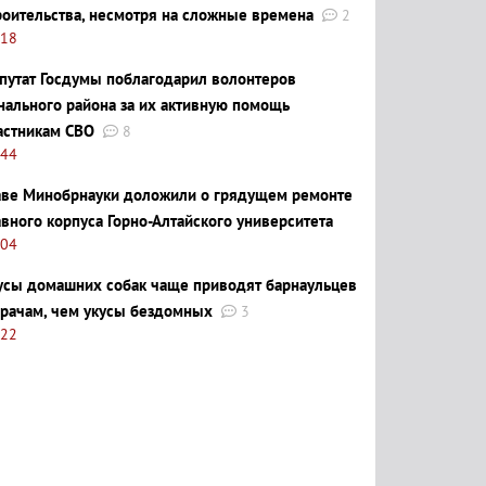
роительства, несмотря на сложные времена
2
:18
путат Госдумы поблагодарил волонтеров
нального района за их активную помощь
астникам СВО
8
:44
аве Минобрнауки доложили о грядущем ремонте
авного корпуса Горно-Алтайского университета
:04
усы домашних собак чаще приводят барнаульцев
врачам, чем укусы бездомных
3
:22