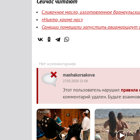
Сейчас читают
Сливочное масло, изготовленное барнаульск
«Никто, кроме нас»
Санкции помешали запустить авиамаршрут и
Нет комментариев
mashakorsakova
27.03.2020 21:58
Этот пользователь нарушил
правила
комментарий удален. Будьте взаимо
i