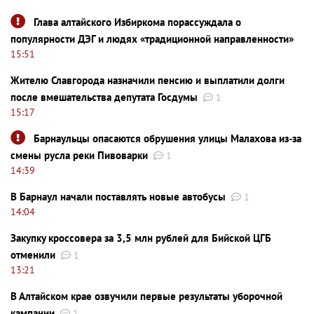
Глава алтайского Избиркома порассуждала о
популярности ДЭГ и людях «традиционной направленности»
15:51
Жителю Славгорода назначили пенсию и выплатили долги
после вмешательства депутата Госдумы
1
15:17
Барнаульцы опасаются обрушения улицы Малахова из-за
смены русла реки Пивоварки
1
14:39
В Барнаул начали поставлять новые автобусы
1
14:04
Закупку кроссовера за 3,5 млн рублей для Бийской ЦГБ
отменили
1
13:21
В Алтайском крае озвучили первые результаты уборочной
кампании
1