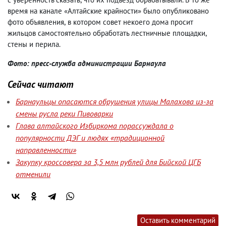
время на канале «Алтайские крайности» было опубликовано
фото объявления
,
в котором совет некоего дома просит
жильцов самостоятельно обработать лестничные площадки
,
стены и перила.
Фото: пресс-служба администрации Барнаула
Сейчас читают
Барнаульцы опасаются обрушения улицы Малахова из-за
смены русла реки Пивоварки
Глава алтайского Избиркома порассуждала о
популярности ДЭГ и людях «традиционной
направленности»
Закупку кроссовера за 3,5 млн рублей для Бийской ЦГБ
отменили
Оставить комментарий