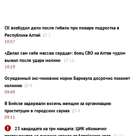
СК возбудил дело после гибели при пожаре подростка в
Республике Алтай
2
10:57
«Делал сам себе массаж сердца»: боец СВО на Алтае чудом
выжил после удара молнии
16
10:19
Осужденный экс-чиновник мэрии Барнаула досрочно покинет
колонию
8
09:49
В Бийске задержали восемь женщин за организацию
проституции в городских саунах
8
09:11
23 кандидата на три мандата: ЦИК обозначил
претендентов на думские кресла от Алтайского края