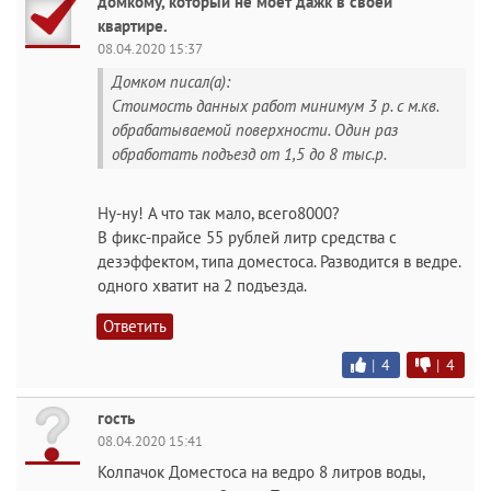
домкому, который не моет дажк в своей
квартире.
08.04.2020 15:37
Домком писал(а):
Стоимость данных работ минимум 3 р. с м.кв.
обрабатываемой поверхности. Один раз
обработать подъезд от 1,5 до 8 тыс.р.
Ну-ну! А что так мало, всего8000?
В фикс-прайсе 55 рублей литр средства с
дезэффектом, типа доместоса. Разводится в ведре.
одного хватит на 2 подъезда.
Ответить
|
4
|
4
гость
08.04.2020 15:41
Колпачок Доместоса на ведро 8 литров воды,