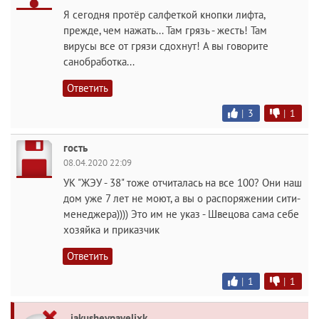
Я сегодня протёр салфеткой кнопки лифта,
прежде, чем нажать... Там грязь - жесть! Там
вирусы все от грязи сдохнут! А вы говорите
санобработка...
Ответить
|
3
|
1
гость
08.04.2020 22:09
УК "ЖЭУ - 38" тоже отчиталась на все 100? Они наш
дом уже 7 лет не моют, а вы о распоряжении сити-
менеджера)))) Это им не указ - Швецова сама себе
хозяйка и приказчик
Ответить
|
1
|
1
iakushevpavelixk