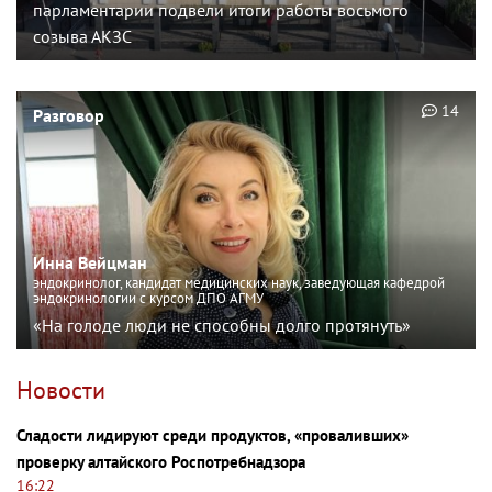
парламентарии подвели итоги работы восьмого
созыва АКЗС
14
Разговор
Инна Вейцман
эндокринолог, кандидат медицинских наук, заведующая кафедрой
эндокринологии с курсом ДПО АГМУ
«На голоде люди не способны долго протянуть»
Новости
Сладости лидируют среди продуктов, «проваливших»
проверку алтайского Роспотребнадзора
16:22