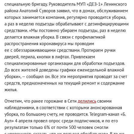
специальную бригаду. Руководитель МУП «ДЕЗ-1» Ленинского
района Анатолий Суворов заявил
,
что в домах
,
обслуживанием
которых занимается компания
,
регулярно проводится уборка
,
а раз в неделю подъезды обрабатывают с дезинфицирующими
средствами. «Мы постоянно убираем подъезды
,
раз в неделю
делается влажная уборка. В связи с профилактикой
распространения коронавируса мы проводим
ее с обеззараживающими средствами. Протираем ручки
дверей
,
перила
,
кнопки в лифтах. Привлекаем
специализированные организации для обработки подъездов.
До всех жителей доведены графики еженедельной влажной
уборки», — сообщил он. Все эти мероприятия проводят за счет
средств
,
предназначенных на текущий ремонт и содержание
жилья.
Отметим
,
что ранее горожане в Сети
делились
своими
наблюдениями
,
в соответствии с которыми анонсированная
уборка
,
по большому счету
,
не проводится. Telegram-канал «Б.
Аул» 4 апреля провел опрос среди подписчиков
,
и по его
результатам только 6% от почти 500 человек смогли
с уверенность сказать
,
что их подъезд обрабатывали. В то же