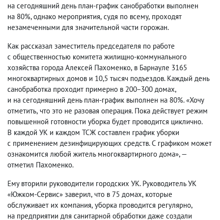
на сегодняшний день план-график санобработки выполнен
на 80%, однако мероприятия
,
судя по всему
,
проходят
незамеченными для значительной части горожан.
Как рассказал заместитель председателя по работе
с общественностью комитета жилищно-коммунального
хозяйства города Алексей Пахоменко
,
в Барнауле 3165
многоквартирных домов и 10,5 тысяч подъездов. Каждый день
санобработка проходит примерно в 200−300 домах
,
и на сегодняшний день план-график выполнен на 80%. «Хочу
отметить
,
что это не разовая операция. Пока действует режим
повышенной готовности уборка будет проводится циклично.
В каждой УК и каждом ТСЖ составлен график уборки
с применением дезинфицирующих средств. С графиком может
ознакомится любой житель многоквартирного дома», —
отметил Пахоменко.
Ему вторили руководители городских УК. Руководитель УК
«Южком-Сервис» заверил
,
что в 75 домах
,
которые
обслуживает их компания
,
уборка проводится регулярно
,
на предприятии для санитарной обработки даже создали