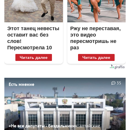
Этот танец невесты
Ржу не переставая,
оставит вас без
это видео
слов!
пересмотришь не
Пересмотрела 10
раз
раз
Читать далее
Читать далее
35
Есть мнение
«Не все депутаты - бездельники»:
алтайские