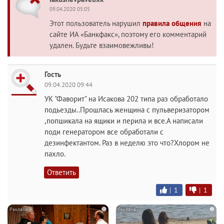
09.04.2020 05:05
Этот пользователь нарушил
правила общения
на
сайте ИА «Банкфакс», поэтому его комментарий
удален. Будьте взаимовежливы!
Гость
09.04.2020 09:44
УК "Фаворит" на Исакова 202 типа раз обработало
подьезды..Прошлась женщина с пульверизатором
,попшикала на ящики и перила и все.А написали
поди генератором все обработали с
дезинфектантом. Раз в неделю это что?Хлором не
пахло.
Ответить
|
1
|
1
i
i