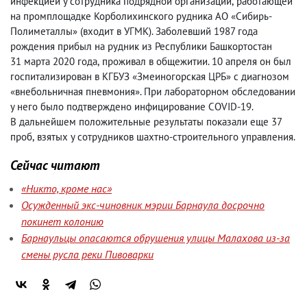
инфекцией у сотрудника подрядной организации
,
работающей
на промплощадке Корболихинского рудника АО «Сибирь-
Полиметаллы»
(
входит в УГМК). Заболевший 1987 года
рождения прибыл на рудник из Республики Башкортостан
31 марта 2020 года
,
проживал в общежитии. 10 апреля он был
госпитализирован в КГБУЗ «Змеиногорская ЦРБ» с диагнозом
«внебольничная пневмония». При лабораторном обследовании
у него было подтверждено инфицирование COVID-19.
В дальнейшем положительные результаты показали еще 37
проб
,
взятых у сотрудников шахтно-строительного управления.
Сейчас читают
«Никто, кроме нас»
Осужденный экс-чиновник мэрии Барнаула досрочно
покинет колонию
Барнаульцы опасаются обрушения улицы Малахова из-за
смены русла реки Пивоварки