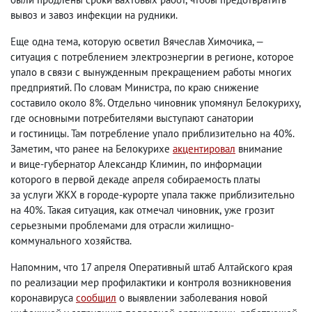
вывоз и завоз инфекции на рудники.
Еще одна тема
,
которую осветил Вячеслав Химочика, —
ситуация с потреблением электроэнергии в регионе
,
которое
упало в связи с вынужденным прекращением работы многих
предприятий. По словам Министра
,
по краю снижение
составило около 8%. Отдельно чиновник упомянул Белокуриху
,
где основными потребителями выступают санатории
и гостиницы. Там потребление упало приблизительно на 40%.
Заметим
,
что ранее на Белокурихе
акцентировал
внимание
и вице-губернатор Александр Климин
,
по информации
которого в первой декаде апреля собираемость платы
за услуги ЖКХ в городе-курорте упала также приблизительно
на 40%. Такая ситуация
,
как отмечал чиновник
,
уже грозит
серьезными проблемами для отрасли жилищно-
коммунального хозяйства.
Напомним
,
что 17 апреля Оперативный штаб Алтайского края
по реализации мер профилактики и контроля возникновения
коронавируса
сообщил
о выявлении заболевания новой