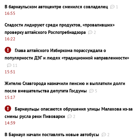
В барнаульском автоцентре сменился совладелец
1
16:55
Сладости лидируют среди продуктов, «проваливших»
проверку алтайского Роспотребнадзора
2
16:22
Глава алтайского Избиркома порассуждала о
популярности ДЭГ и людях «традиционной направленности»
11
15:51
Жителю Славгорода назначили пенсию и выплатили долги
после вмешательства депутата Госдумы
5
15:17
Барнаульцы опасаются обрушения улицы Малахова из-за
смены русла реки Пивоварки
2
14:39
В Барнаул начали поставлять новые автобусы
2