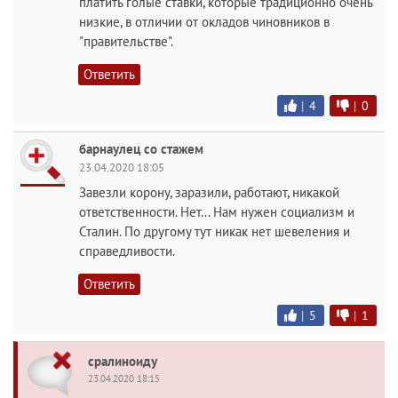
платить голые ставки, которые традиционно очень
низкие, в отличии от окладов чиновников в
"правительстве".
Ответить
|
4
|
0
барнаулец со стажем
23.04.2020 18:05
Завезли корону, заразили, работают, никакой
ответственности. Нет... Нам нужен социализм и
Сталин. По другому тут никак нет шевеления и
справедливости.
Ответить
|
5
|
1
сралиноиду
23.04.2020 18:15