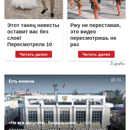
Этот танец невесты
Ржу не переставая,
оставит вас без
это видео
слов!
пересмотришь не
Пересмотрела 10
раз
раз
Читать далее
Читать далее
35
Есть мнение
«Не все депутаты - бездельники»:
алтайские
парламентарии подвели итоги работы восьмого