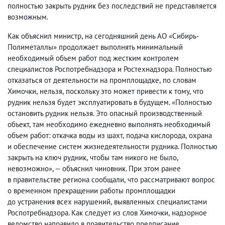
полностью закрыть рудник без последствий не представляется
возможным.
Как объяснил министр
,
на сегодняшний день АО «Сибирь-
Полиметаллы» продолжает выполнять минимальный
необходимый объем работ под жестким контролем
специалистов Роспотребнадзора и Ростехнадзора. Полностью
отказаться от деятельности на промплощадке
,
по словам
Химочки
,
нельзя
,
поскольку это может привести к тому
,
что
рудник нельзя будет эксплуатировать в будущем. «Полностью
остановить рудник нельзя. Это опасный производственный
объект
,
там необходимо ежедневно выполнять необходимый
объем работ: откачка воды из шахт
,
подача кислорода
,
охрана
и обеспечение систем жизнедеятельности рудника. Полностью
закрыть на ключ рудник
,
чтобы там никого не было
,
невозможно», — объяснил чиновник. При этом ранее
в правительстве региона сообщали
,
что рассматривают вопрос
о временном прекращении работы промплощадки
до устранения всех нарушений
,
выявленных специалистами
Роспотребнадзора. Как следует из слов Химочки
,
надзорное
ведомство направило в правительство предписание