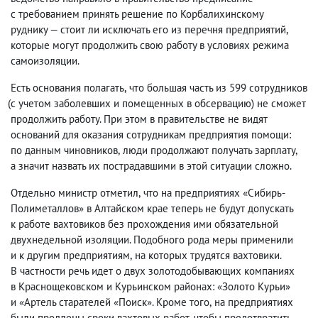
с требованием принять решение по Корбалихинскому
руднику — стоит ли исключать его из перечня предприятий
,
которые могут продолжить свою работу в условиях режима
самоизоляции.
Есть основания полагать
,
что большая часть из 599 сотрудников
(
с учетом заболевших и помещенных в обсервацию) не сможет
продолжить работу. При этом в правительстве не видят
оснований для оказания сотрудникам предприятия помощи:
по данным чиновников
,
люди продолжают получать зарплату
,
а значит назвать их пострадавшими в этой ситуации сложно.
Отдельно министр отметил
,
что на предприятиях «Сибирь-
Полиметаллов» в Алтайском крае теперь не будут допускать
к работе вахтовиков без прохождения ими обязательной
двухнедельной изоляции. Подобного рода меры применили
и к другим предприятиям
,
на которых трудятся вахтовики.
В частности речь идет о двух золотодобывающих компаниях
в Краснощековском и Курьинском районах: «Золото Курьи»
и «Артель старателей «Поиск». Кроме того
,
на предприятиях
были продлены сроки вахтовых работ
,
чтобы предотвратить