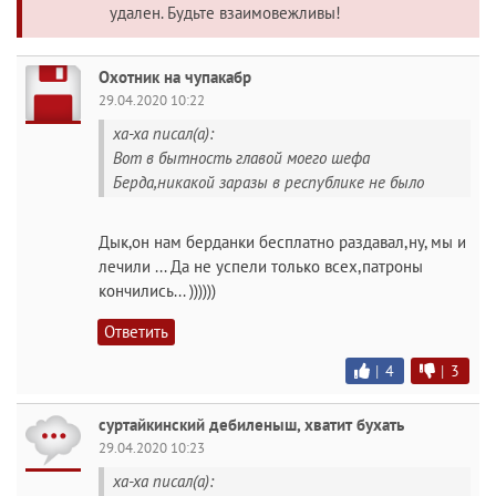
удален. Будьте взаимовежливы!
Охотник на чупакабр
29.04.2020 10:22
ха-ха писал(а):
Вот в бытность главой моего шефа
Берда,никакой заразы в республике не было
Дык,он нам берданки бесплатно раздавал,ну, мы и
лечили ... Да не успели только всех,патроны
кончились... ))))))
Ответить
|
4
|
3
суртайкинский дебиленыш, хватит бухать
29.04.2020 10:23
ха-ха писал(а):