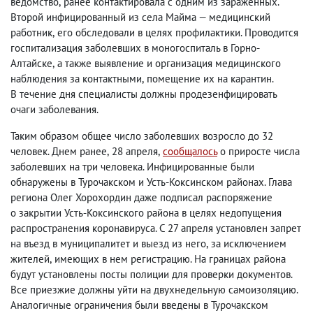
ведомство
,
ранее контактировала с одним из зараженных.
Второй инфицированный из села Майма — медицинский
работник
,
его обследовали в целях профилактики. Проводится
госпитализация заболевших в моногоспиталь в Горно-
Алтайске
,
а также выявление и организация медицинского
наблюдения за контактными
,
помещение их на карантин.
В течение дня специалисты должны продезенфицировать
очаги заболевания.
Таким образом общее число заболевших возросло до 32
человек. Днем ранее
,
28 апреля
,
сообщалось
о приросте числа
заболевших на три человека. Инфицированные были
обнаружены в Турочакском и Усть-Коксинском районах. Глава
региона Олег Хорохордин даже подписал распоряжение
о закрытии Усть-Коксинского района в целях недопущения
распространения коронавируса. С 27 апреля установлен запрет
на въезд в муниципалитет и выезд из него
,
за исключением
жителей
,
имеющих в нем регистрацию. На границах района
будут установлены посты полиции для проверки документов.
Все приезжие должны уйти на двухнедельную самоизоляцию.
Аналогичные ограничения были введены в Турочакском