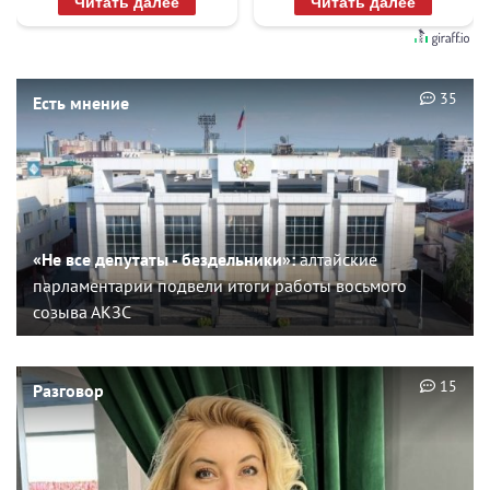
Читать далее
Читать далее
35
Есть мнение
«Не все депутаты - бездельники»:
алтайские
парламентарии подвели итоги работы восьмого
созыва АКЗС
15
Разговор