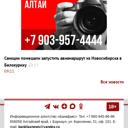
Санкции помешали запустить авиамаршрут из Новосибирска в
Белокуриху
13
09:11
Все новости
18+
Информационное агентство
«Банкфакс»
. Тел.
+7 960-945-96-96
.
656056
Алтайский край, г. Барнаул
,
ул. Короленко, 51, оф. 101
. E-
mail:
bankfaxnews@yandex.ru