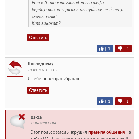
Вот в бытность главой моего шефа
Берда,никакой заразы в республике не было ,а
сейчас есть!
Кто виноват?
Ответить
|
1
|
3
Последнему
29.04.2020 11:05
И тебе не хворать,братан.
Ответить
|
1
|
1
ха-ха
29.04.2020 12:04
Этот пользователь нарушил
правила общения
на
сайте ИА «Банкфакс», поэтому его комментарий