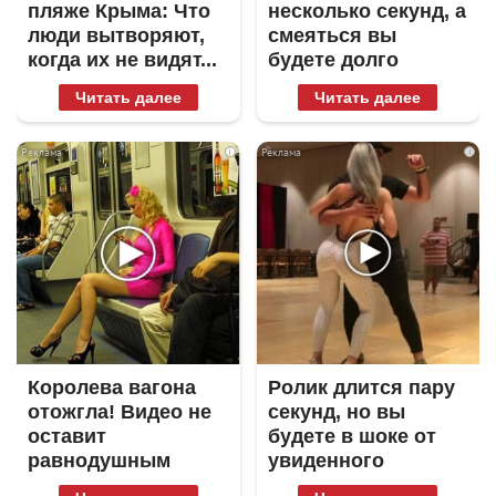
пляже Крыма: Что
несколько секунд, а
люди вытворяют,
смеяться вы
когда их не видят...
будете долго
Читать далее
Читать далее
i
i
Королева вагона
Ролик длится пару
отожгла! Видео не
секунд, но вы
оставит
будете в шоке от
равнодушным
увиденного