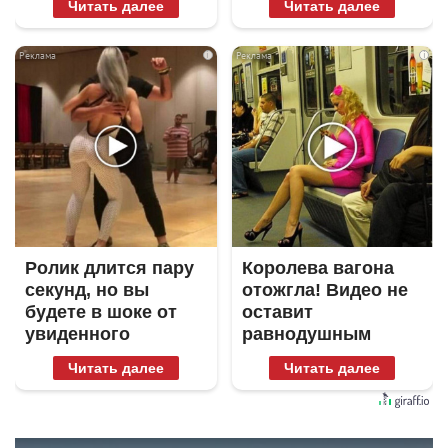
Читать далее
Читать далее
i
i
Ролик длится пару
Королева вагона
секунд, но вы
отожгла! Видео не
будете в шоке от
оставит
увиденного
равнодушным
Читать далее
Читать далее