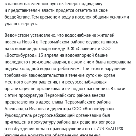
в данном населенном пункте. Теперь подрядчику
и представителям власти придется ответить за свое
бездействие. Тем временем воду в поселок общими усилиями
удалось вернуть.
Ведомством установлено
,
что водоснабжение жителей
поселка Новый в Первомайском районе осуществлялось
на основании договора между ТСЖ «Славное» и ООО
«Востокбурвод». 13 апреля на водонапорной башне
последнего произошла авария
,
в связи с чем была прекращена
подача холодной воды потребителям. При этом в нарушение
требований законодательства в течение суток ни орган
местного самоуправления
,
ни ресурсоснабжающая
организация не организовали ее подвоз населению. В связи
с этим прокуратура Первомайского района внесла
представления в адрес главы Первомайского района
Александра Иванова и директора ООО «Востокбурвод».
Руководитель ресурсоснабжающей организации был
приглашен в прокуратуру района для решения вопроса
о возбуждении дела о правонарушении по ст. 7.23 КоАП РФ
(
нарушение нормативов обеспечения населения