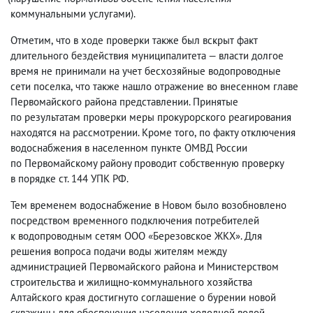
коммунальными услугами).
Отметим
,
что в ходе проверки также был вскрыт факт
длительного бездействия муниципалитета — власти долгое
время не принимали на учет бесхозяйные водопроводные
сети поселка
,
что также нашло отражение во внесенном главе
Первомайского района представлении. Принятые
по результатам проверки меры прокурорского реагирования
находятся на рассмотрении. Кроме того
,
по факту отключения
водоснабжения в населенном пункте ОМВД России
по Первомайскому району проводит собственную проверку
в порядке ст. 144 УПК РФ.
Тем временем водоснабжение в Новом было возобновлено
посредством временного подключения потребителей
к водопроводным сетям ООО «Березовское ЖКХ». Для
решения вопроса подачи воды жителям между
администрацией Первомайского района и Министерством
строительства и жилищно-коммунального хозяйства
Алтайского края достигнуто соглашение о бурении новой
скважины для обеспечения населения холодной водой.