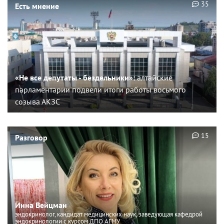
35
Есть мнение
«Не все депутаты - бездельники»:
алтайские
парламентарии подвели итоги работы восьмого
созыва АКЗС
15
Разговор
Инна Вейцман
эндокринолог, кандидат медицинских наук, заведующая кафедрой
эндокринологии с курсом ДПО АГМУ