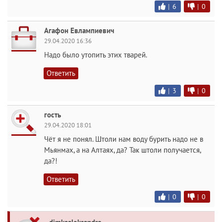
|
6
|
0
Агафон Евлампиевич
29.04.2020 16:36
Надо было утопить этих тварей.
Ответить
|
3
|
0
гость
29.04.2020 18:01
Чёт я не понял. Штоли нам воду бурить надо не в
Мьянмах, а на Алтаях, да? Так штоли получается,
да?!
Ответить
|
0
|
0