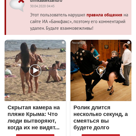
dimkaaleksandro
30.04.2020 04:45
Этот пользователь нарушил
правила общения
на
сайте ИА «Банкфакс», поэтому его комментарий
удален. Будьте взаимовежливы!
i
i
Скрытая камера на
Ролик длится
пляже Крыма: Что
несколько секунд, а
люди вытворяют,
смеяться вы
когда их не видят...
будете долго