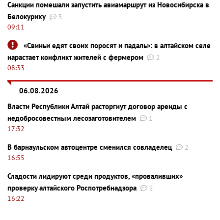
Санкции помешали запустить авиамаршрут из Новосибирска в
Белокуриху
5
09:11
«Свиньи едят своих поросят и падаль»: в алтайском селе
нарастает конфликт жителей с фермером
2
08:33
06.08.2026
Власти Республики Алтай расторгнут договор аренды с
недобросовестным лесозаготовителем
1
17:32
В барнаульском автоцентре сменился совладелец
2
16:55
Сладости лидируют среди продуктов, «проваливших»
проверку алтайского Роспотребнадзора
2
16:22