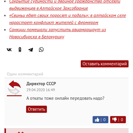
Сокрытие судимости и двойное гражданство отсеяли
выдвиженцев в Алтайское Заксобрание
«Свиньи едят своих поросят и падаль»: в алтайском селе
нарастает конфликт жителей с фермером
Санкции помешали запустить авиамаршрут из
Новосибирска в Белокуриху
Оставить комментарий
Один комментарий
Директор СССР
29.04.2020 16:49
А откаты тоже онлайн передовать надо?
Ответить
|
0
|
0