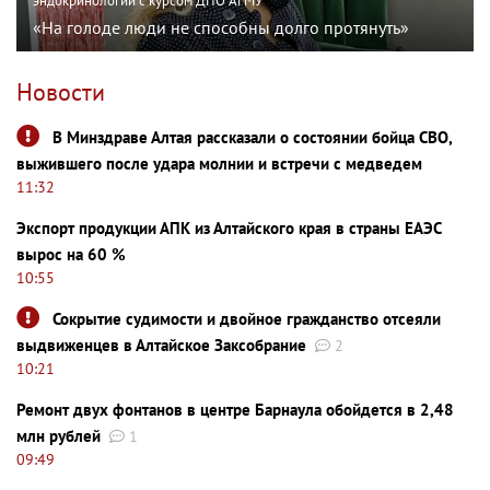
эндокринологии с курсом ДПО АГМУ
«На голоде люди не способны долго протянуть»
Новости
В Минздраве Алтая рассказали о состоянии бойца СВО,
выжившего после удара молнии и встречи с медведем
11:32
Экспорт продукции АПК из Алтайского края в страны ЕАЭС
вырос на 60 %
10:55
Сокрытие судимости и двойное гражданство отсеяли
выдвиженцев в Алтайское Заксобрание
2
10:21
Ремонт двух фонтанов в центре Барнаула обойдется в 2,48
млн рублей
1
09:49