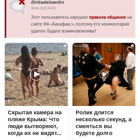
dimkaaleksandro
30.04.2020 04:35
Этот пользователь нарушил
правила общения
на
сайте ИА «Банкфакс», поэтому его комментарий
удален. Будьте взаимовежливы!
i
i
Скрытая камера на
Ролик длится
пляже Крыма: Что
несколько секунд, а
люди вытворяют,
смеяться вы
когда их не видят...
будете долго