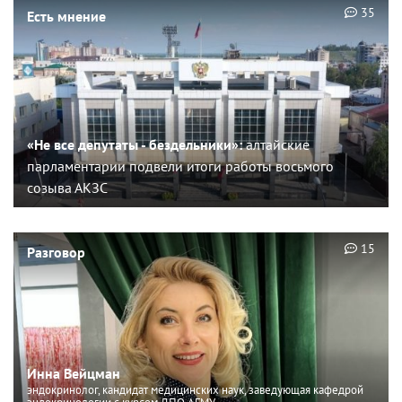
35
Есть мнение
«Не все депутаты - бездельники»:
алтайские
парламентарии подвели итоги работы восьмого
созыва АКЗС
15
Разговор
Инна Вейцман
эндокринолог, кандидат медицинских наук, заведующая кафедрой