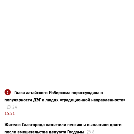
Глава алтайского Избиркома порассуждала о
популярности ДЭГ и людях «традиционной направленности»
24
15:51
Жителю Славгорода назначили пенсию и выплатили долги
после вмешательства депутата Госдумы
8