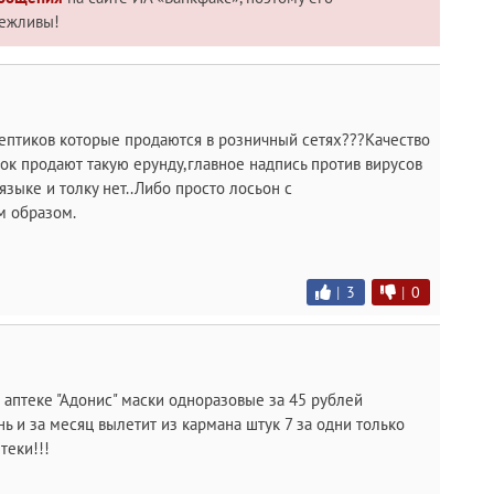
вежливы!
септиков которые продаются в розничный сетях???Качество
к продают такую ерунду,главное надпись против вирусов
.языке и толку нет..Либо просто лосьон с
м образом.
|
3
|
0
в аптеке "Адонис" маски одноразовые за 45 рублей
нь и за месяц вылетит из кармана штук 7 за одни только
теки!!!