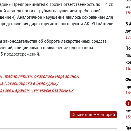
дин». Предпринимателю грозит ответственность по ч. 4 ст.
из
ой деятельности с грубым нарушением требований
18
ением). Аналогичное нарушение явилось основанием для
редставления директору аптечного пункта АКГУП «Аптеки
В 
де
17
ия законодательства об обороте лекарственных средств
,
влений
,
инициировано привлечение одного лица
По
25 предостережений.
по
кр
16
им предприятием, оказалось маргарином
Фе
з Новосибирска в Белокуриху
пр
ьцев к врачам, чем укусы бездомных
16
ле
Оставить комментарий
15
Гл