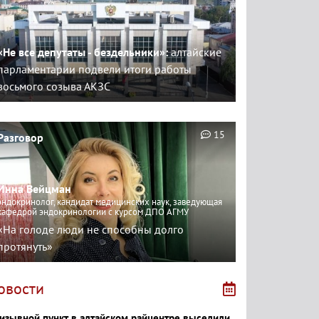
«Не все депутаты - бездельники»:
алтайские
парламентарии подвели итоги работы
восьмого созыва АКЗС
15
Разговор
Инна Вейцман
эндокринолог, кандидат медицинских наук, заведующая
кафедрой эндокринологии с курсом ДПО АГМУ
«На голоде люди не способны долго
протянуть»
овости
изывной пункт в алтайском райцентре выселили