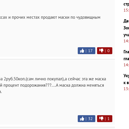
ст
15
иксах и прочих местах продают маски по чудовищным
Де
Зо
уч
14
|
17
|
0
Гл
гл
14
Ук
а 2руб.50коп.(сам лично покупал),а сейчас эта же маска
к 
ой процент подорожания???....А маска должна меняться
13
.
|
32
|
1