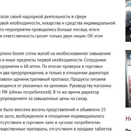
ьтатах своей надзорной деятельности в сфере
рвой необходимости
,
лекарства и средства индивидуальной
что мероприятия проводились больше месяца
,
итоги
 ответственность грозит только двум лицам. Об этом
ступило более сотни жалоб на необоснованное завышение
а и иные предметы первой необходимости. Сотрудники
дприятия и 68 аптек. По итогам проверок в торговых
 и два предупреждения
,
и только в отношении директора
тавлен административный протокол. Продукты питания
ающимся от указанных на ценниках. Руководству магазина
П РФ
(
обман потребителей). В то же время директор
едупреждением за завышенные цены на сахар.
ге было внесено восемь представлений и объявлено 25
ое дело
,
возбужденное в отношении индивидуального
Н
отсутствием в торговом зале в «уголке потребителя»
екарственные препараты
,
отсутствием в продаже таблеток
Пр