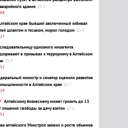
 аварийного здания
1
:08
Алтайском крае бывший заключенный избивал
тей шлангом и тесаком, морил голодом
4
:27
следовательницу одиозного иноагента
дозревают в призывах к терроризму в Алтайском
ае
9
:52
деральный министр и сенатор оценили развитие
омышленности в Алтайском крае
7
:19
Алтайскому бизнесмену может грозить до 15
т лишения свободы за дачу взятки
6
:51
ава алтайского Минстроя заявил о росте объемов