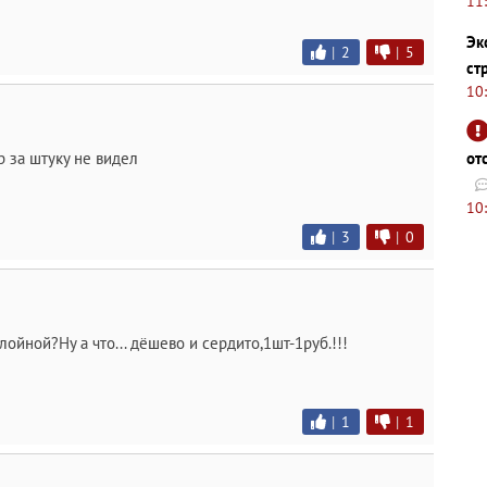
11
Эк
|
2
|
5
ст
10
от
 за штуку не видел
10
|
3
|
0
ойной?Ну а что... дёшево и сердито,1шт-1руб.!!!
|
1
|
1