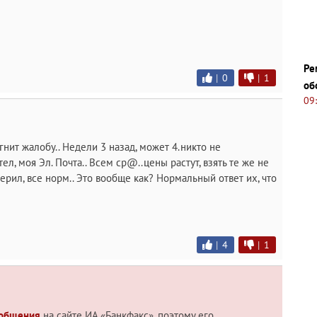
Ре
|
0
|
1
об
09
нит жалобу.. Недели 3 назад, может 4.никто не
ел, моя Эл. Почта.. Всем ср@..цены растут, взять те же не
ерил, все норм.. Это вообще как? Нормальный ответ их, что
|
4
|
1
 общения
на сайте ИА «Банкфакс», поэтому его