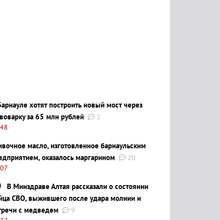
Барнауле хотят построить новый мост через
воварку за 65 млн рублей
2
:48
ивочное масло, изготовленное барнаульским
едприятием, оказалось маргарином
20
:07
В Минздраве Алтая рассказали о состоянии
йца СВО, выжившего после удара молнии и
тречи с медведем
9