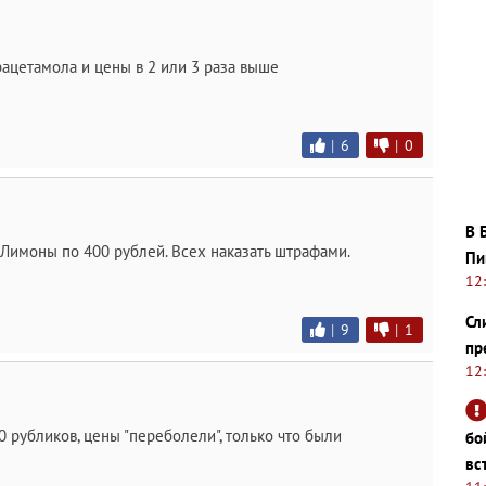
рацетамола и цены в 2 или 3 раза выше
|
6
|
0
В 
 Лимоны по 400 рублей. Всех наказать штрафами.
Пи
12
Сл
|
9
|
1
пр
12
0 рубликов, цены "переболели", только что были
бо
вс