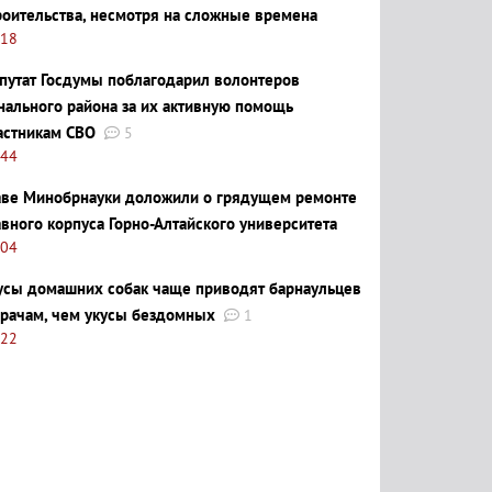
роительства, несмотря на сложные времена
:18
путат Госдумы поблагодарил волонтеров
нального района за их активную помощь
астникам СВО
5
:44
аве Минобрнауки доложили о грядущем ремонте
авного корпуса Горно-Алтайского университета
:04
усы домашних собак чаще приводят барнаульцев
врачам, чем укусы бездомных
1
:22