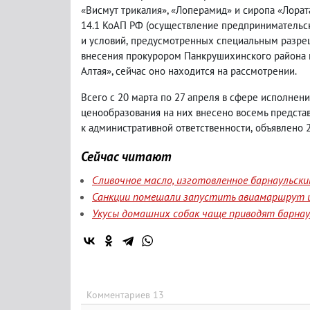
«Висмут трикалия», «Лоперамид» и сиропа «Лората
14.1 КоАП РФ
(
осуществление предпринимательск
и условий
,
предусмотренных специальным разреш
внесения прокурором Панкрушихинского района п
Алтая», сейчас оно находится на рассмотрении.
Всего с 20 марта по 27 апреля в сфере исполнен
ценообразования на них внесено восемь предста
к административной ответственности
,
объявлено 
Сейчас читают
Сливочное масло, изготовленное барнаульск
Санкции помешали запустить авиамаршрут и
Укусы домашних собак чаще приводят барнаул
Комментариев 13