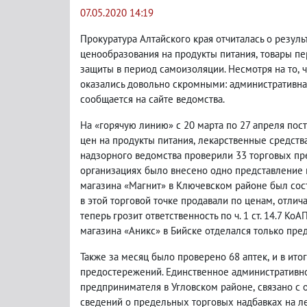
07.05.2020 14:19
Прокуратура Алтайского края отчиталась о резул
ценообразования на продукты питания
,
товары пе
защиты в период самоизоляции. Несмотря на то
,
оказались довольно скромными: административная
сообщается на сайте ведомства.
На «горячую линию» с 20 марта по 27 апреля по
цен на продукты питания
,
лекарственные средств
надзорного ведомства проверили 33 торговых пре
организациях было внесено одно представление
магазина «Магнит» в Ключевском районе был сос
в этой торговой точке продавали по ценам
,
отлич
теперь грозит ответственность по ч. 1 ст. 14.7 КоА
магазина «Аникс» в Бийске отделался только пр
Также за месяц было проверено 68 аптек
,
и в ито
предостережений. Единственное административн
предпринимателя в Угловском районе
,
связано с 
сведений о предельных торговых надбавках на л