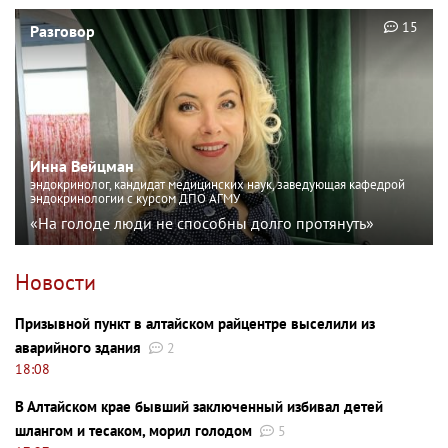
15
Разговор
Инна Вейцман
эндокринолог, кандидат медицинских наук, заведующая кафедрой
эндокринологии с курсом ДПО АГМУ
«На голоде люди не способны долго протянуть»
Новости
Призывной пункт в алтайском райцентре выселили из
аварийного здания
2
18:08
В Алтайском крае бывший заключенный избивал детей
шлангом и тесаком, морил голодом
5