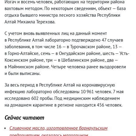
Иогач и восемь человек
,
работающих на территории района
вахтовым методом. По некоторым сведениям
,
объект — база
отдыха бывшего министра лесного хозяйства Республики
Алтай Михаила Терехова.
С учетом вновь выявленных лиц на данный момент
в Республике Алтай лабораторно подтверждено 47 случаев
заболевания
,
в том числе 16 — в Турочакском районе
,
13 —
в Горно-Алтайске
,
семь — в Онгудайском районе
,
шесть — Усть-
Коксинском районе
,
три — в Шебалинском районе
,
два —
в Майминском районе. Четыре человека ранее выздоровели
и были выписаны.
За весь период в Республике Алтай на коронавирусную
инфекцию лабораторно обследованы 10 961 человек. 7 мая
исследовано 602 пробы. Под медицинским наблюдением
на домашнем карантине в регионе находится 456 человек.
Сейчас читают
Сливочное масло, изготовленное барнаульским
предприятием, оказалось маргарином