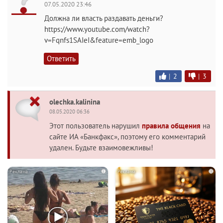
07.05.2020 23:46
Должна ли власть раздавать деньги?
https://www.youtube.com/watch?
v=Fqnfs1SAIeI&feature=emb_logo
Ответить
|
2
|
3
olechka.kalinina
08.05.2020 06:36
Этот пользователь нарушил
правила общения
на
сайте ИА «Банкфакс», поэтому его комментарий
удален. Будьте взаимовежливы!
i
i