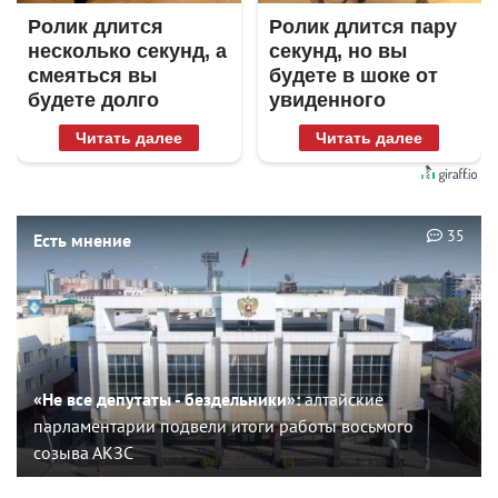
Ролик длится
Ролик длится пару
несколько секунд, а
секунд, но вы
смеяться вы
будете в шоке от
будете долго
увиденного
Читать далее
Читать далее
35
Есть мнение
«Не все депутаты - бездельники»:
алтайские
парламентарии подвели итоги работы восьмого
созыва АКЗС