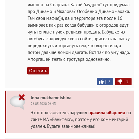
именно на Спартака. Какой "мудрец" тут придумал
про Динамо и Чкалова? Особенно Динамо - ахаха.
Там своя мафия))), да и территоря эта после 16
вымирает, как раз когда бабушки с огородов едут
чуть теплые пучок редиски продать. Бабушке из
автобуса садоводческого сойти, присесть на лавку,
передохнуть и торгануть тем, что вырастила, а
потом дальше домой двигать. Вот так по уму надо.
А торгашей гнать с тротуара однозначно.
Ответить
|
7
|
2
lena.mukhametshina
26.05.2020 06:43
Этот пользователь нарушил
правила общения
на
сайте ИА «Банкфакс», поэтому его комментарий
удален. Будьте взаимовежливы!