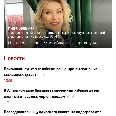
Инна Вейцман
эндокринолог, кандидат медицинских наук, заведующая кафедрой
эндокринологии с курсом ДПО АГМУ
«На голоде люди не способны долго протянуть»
Новости
Призывной пункт в алтайском райцентре выселили из
аварийного здания
1
18:08
В Алтайском крае бывший заключенный избивал детей
шлангом и тесаком, морил голодом
4
17:27
Последовательницу одиозного иноагента подозревают в