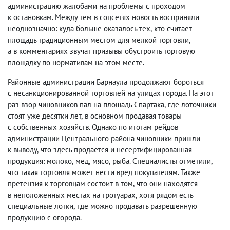
администрацию жалобами на проблемы с проходом
к остановкам. Между тем в соцсетях новость восприняли
неоднозначно: куда больше оказалось тех
,
кто считает
площадь традиционным местом для мелкой торговли
,
а в комментариях звучат призывы обустроить торговую
площадку по нормативам на этом месте.
Районные администрации Барнаула продолжают бороться
с несанкционированной торговлей на улицах города. На этот
раз взор чиновников пал на площадь Спартака
,
где лоточники
стоят уже десятки лет
,
в основном продавая товары
с собственных хозяйств. Однако по итогам рейдов
администрации Центрального района чиновники пришли
к выводу
,
что здесь продается и несертифицированная
продукция: молоко
,
мед
,
мясо
,
рыба. Специалисты отметили
,
что такая торговля может нести вред покупателям. Также
претензия к торговцам состоит в том
,
что они находятся
в неположенных местах на тротуарах
,
хотя рядом есть
специальные лотки
,
где можно продавать разрешенную
продукцию с огорода.