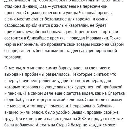
стадиона Динамо], два — установлены на пересечении
проспекта Социалистического и улицы Чкалова. Торговля
в этих местах станет безопаснее для горожан и самих
садоводов
,
приблизится к жилым кварталам
,
не будет
причинять неудобство барнаульцам. Перенос мест торговли
состоится в ближайшее время
», — поведал Маршалкин. Также
мэрия напомнила
,
что продавать свои товары можно на Старом
базаре
,
где есть бесплатные места для санкционированной
торговли.
Отметим
,
что мнение самих барнаульцев на счет такого
выхода из проблемы разделилось. Некоторые считают
,
что
в первую очередь решение ударит по пенсионерам
,
для
которых торговля на улице является существенной прибавкой
к пенсии. «На самом деле еще с детства видел
,
как на Спартака
сидят бабушки и торгуют всякой зеленью. Столько лет никому
не мешали
,
а тут вдруг помешали. Неправильно. Бабушки
,
видимо
,
жили рядом
,
было удобно. Вышли
,
продали свой же
труд. При их пенсии и наших ценах на ЖКХ и продукты им все
была добавочка. А ехать на Старый базар не каждая сможет.