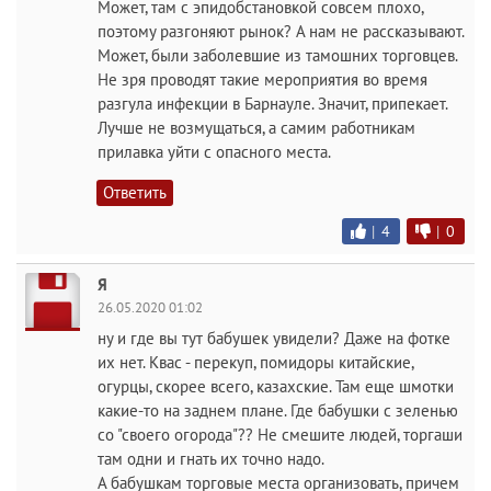
Может, там с эпидобстановкой совсем плохо,
поэтому разгоняют рынок? А нам не рассказывают.
Может, были заболевшие из тамошних торговцев.
Не зря проводят такие мероприятия во время
разгула инфекции в Барнауле. Значит, припекает.
Лучше не возмущаться, а самим работникам
прилавка уйти с опасного места.
Ответить
|
4
|
0
Я
26.05.2020 01:02
ну и где вы тут бабушек увидели? Даже на фотке
их нет. Квас - перекуп, помидоры китайские,
огурцы, скорее всего, казахские. Там еще шмотки
какие-то на заднем плане. Где бабушки с зеленью
со "своего огорода"?? Не смешите людей, торгаши
там одни и гнать их точно надо.
А бабушкам торговые места организовать, причем