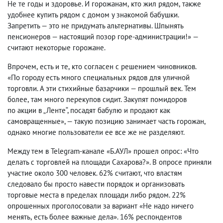
Не те годы и здоровье. И горожанам
,
кто жил рядом
,
также
удобнее купить рядом с домом у знакомой бабушки.
Запретить — это не придумать альтернативы. Шпынять
пенсионеров — настоящий позор горе-администрации!» —
считают некоторые горожане.
Впрочем
,
есть и те
,
кто согласен с решением чиновников.
«По городу есть много специальных рядов для уличной
торговли. А эти стихийные базарчики — прошлый век. Тем
более
,
там много перекупов сидит. Закупят помидоров
по акции в „Ленте“, посадят бабулю и продают как
самовращенные», — такую позицию занимает часть горожан
,
однако многие пользователи ее все же не разделяют.
Между тем в Telegram-канале «Б.АУЛ» прошел опрос: «Что
делать с торговлей на площади Сахарова?». В опросе приняли
участие около 300 человек. 62% считают
,
что властям
следовало бы просто навести порядок и организовать
торговые места в пределах площади либо рядом. 22%
опрошенных проголосовали за вариант «Не надо ничего
менять
,
есть более важные дела». 16% респондентов