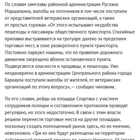
По словам замглавы районной администрации Руслана
Маршалкина
,
жалобы на лоточников в том числе поступали
от представителей ветеранских организаций
,
а также
от простых горожан. «От этого испытывают неудобства
пешеходы и пассажиры общественного транспорта. Стихийные
прилавки выстраиваются на тротуаре далеко за пределами
торговых мест
,
в зоне разворотного пункта транспорта.
Постоянно паркуют машины
,
что по правилам дорожного
движения запрещено вблизи остановочного пункта.
Подвергаются опасности и продавцы
,
и пешеходы. Уже
неоднократно в администрацию Центрального района города
Барнаула поступали жалобы от жителей
,
от ветеранских
организаций по этому вопросу
», — сообщил чиновник.
По его словам
,
рейды на площади Спартака с участием
сотрудников полиции и составлением протоколов проводят
регулярно
,
но этого недостаточно. В связи с этим власти
решили перенести торговые места на другие площадки
,
поскольку создать полноценный рынок здесь
,
по их мнению
,
невозможно. «Три из них будут размещены на территории
действующей торговой ярмарки по адресу Никитина
,
55 [возле