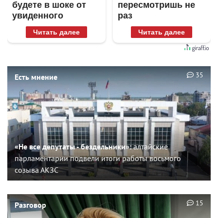
будете в шоке от
пересмотришь не
увиденного
раз
Читать далее
Читать далее
35
Есть мнение
«Не все депутаты - бездельники»:
алтайские
парламентарии подвели итоги работы восьмого
созыва АКЗС
15
Разговор