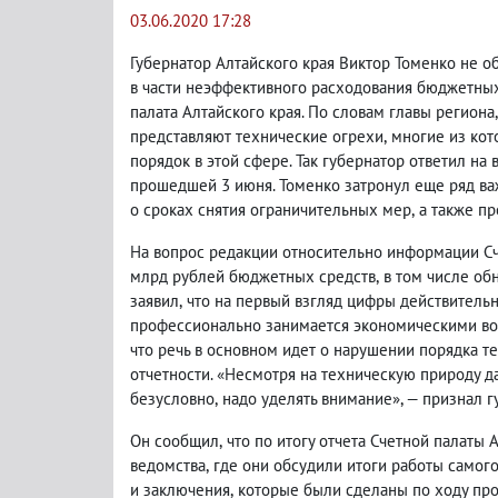
03.06.2020 17:28
Губернатор Алтайского края Виктор Томенко не 
в части неэффективного расходования бюджетных
палата Алтайского края. По словам главы региона
,
представляют технические огрехи
,
многие из кот
порядок в этой сфере. Так губернатор ответил н
прошедшей 3 июня. Томенко затронул еще ряд ва
о сроках снятия ограничительных мер
,
а также п
На вопрос редакции относительно информации Сч
млрд рублей бюджетных средств
,
в том числе об
заявил
,
что на первый взгляд цифры действительн
профессионально занимается экономическими во
что речь в основном идет о нарушении порядка 
отчетности. «Несмотря на техническую природу 
безусловно
,
надо уделять внимание», — признал г
Он сообщил
,
что по итогу отчета Счетной палаты 
ведомства
,
где они обсудили итоги работы самог
и заключения
,
которые были сделаны по ходу про