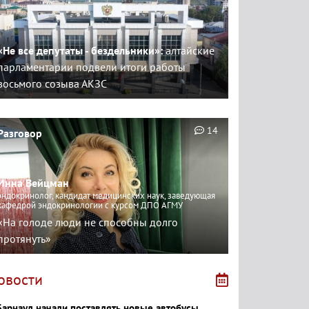
«Не все депутаты - бездельники»:
алтайские
парламентарии подвели итоги работы
восьмого созыва АКЗС
14
Разговор
Инна Вейцман
эндокринолог, кандидат медицинских наук, заведующая
кафедрой эндокринологии с курсом ДПО АГМУ
«На голоде люди не способны долго
протянуть»
овости
Барнаул начали поставлять новые автобусы