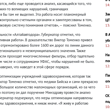
ются
,
либо еще проводится анализ
,
касающийся того
,
что
14
Каких-то вопиющих нарушений
,
граничащих
За
я бы там не выделил. Эта работа носит планомерный
с контрольно-счетными органами и заинтересованы в том
,
ЦГ
аковую систему понимания отчетов», — пояснил Томенко.
13
В 
ельности «Алтайавтодора». Губернатор отметил
,
что
ивная работа». В доказательство Виктор Томенко привел
уб
 отремонтировано более 1600 км дорог по линии данного
12
регионального и межмуниципального значения. Также
На
расли проходят многочисленные фильтры
,
отбор тщательно
по
ом числе и сотрудниками УФАС
,
чтобы нарушений не было.
12
заверил
,
что наведет в этой сфере порядок.
Па
 оптимизации учреждений здравоохранения
,
которая так
оп
иктор Томенко отметил
,
что медики Бийска и сами прекрасно
11
о большое количество маломощных организаций
,
из-за чего
о поэтому он дал поручение Минздраву провести анализ
СК
бернатор подчеркнул
,
что меры оптимизации направлены
по
емы здравоохранения
,
и никак иначе. «Я живу и работаю
10