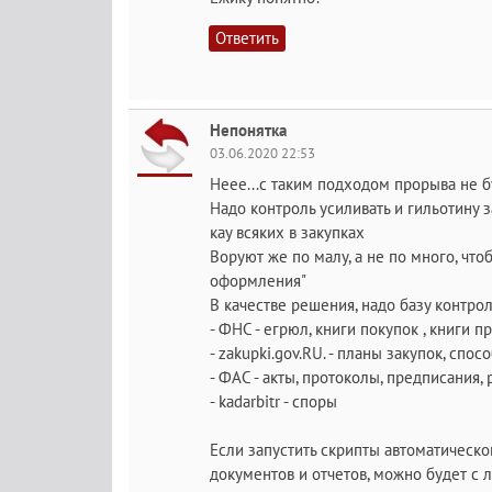
Ответить
Непонятка
03.06.2020 22:53
Неее...с таким подходом прорыва не бу
Надо контроль усиливать и гильотину з
кау всяких в закупках
Воруют же по малу, а не по много, что
оформления"
В качестве решения, надо базу контрол
- ФНС - егрюл, книги покупок , книги п
- zakupki.gov.RU. - планы закупок, спо
- ФАС - акты, протоколы, предписания,
- kadarbitr - споры
Если запустить скрипты автоматическо
документов и отчетов, можно будет с л