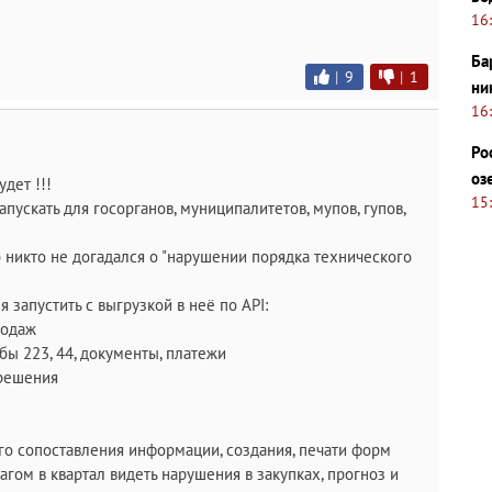
16
Ба
|
9
|
1
ни
16
Ро
оз
дет !!!
15
апускать для госорганов, муниципалитетов, мупов, гупов,
б никто не догадался о "нарушении порядка технического
я запустить с выгрузкой в неё по API:
родаж
собы 223, 44, документы, платежи
 решения
го сопоставления информации, создания, печати форм
агом в квартал видеть нарушения в закупках, прогноз и