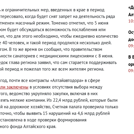
«Д
ь и ограничительных мер
,
введенных в крае в период
Ал
нтересовало
,
когда будет снят запрет на деятельность ряда
10
отменен масочный режим. Томенко отметил
,
что 5 июня
ром будет обсуждаться возможность послабления или
Ос
ил
,
что для этого необходимо
,
чтобы ежедневно количество
до
е 40 человек
,
и такой период продлился несколько дней.
09
гом. В то же время он сообщил
,
что правительством
ьности санаториев с медицинскими лицензиями с 8 июня.
В 
док глава региона заявил
,
что сам старается поддерживать
ор
ой период и пожелал того же всем жителям региона.
09
 год
,
почти все контракты «Алтайавтодора» в сфере
ли заключены
в условиях отсутствия выбора между
того
,
ведомство укрупняло закупки
,
включая в них
сеять мелкие компании. Из 22,4 млрд рублей
,
которые были
ий на дорожное хозяйство
,
Счетная палата проверила только
аточно
,
чтобы выявить 15 нарушений на 4,6 млрд рублей
установлена в ходе проверки формирования
ого фонда Алтайского края.