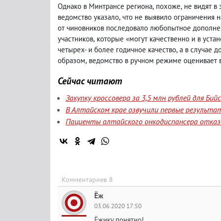
Однако в Минтрансе региона
,
похоже
,
не видят в
ведомство указало
,
что не выявило ограничения н
от чиновников последовало любопытное дополн
участников
,
которые «могут качественно и в уста
четырех- и более годичное качество
,
а в случае 
образом
,
ведомство в ручном режиме оценивает в
Сейчас читают
Закупку кроссовера за 3,5 млн рублей для Би
В Алтайском крае озвучили первые результа
Пациенты алтайского онкодиспансера отказа
Комментариев 8
Ёж
03.06.2020 17:50
Ёжику понятно!