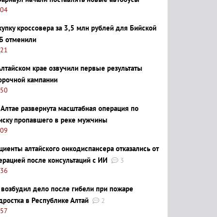
:04
купку кроссовера за 3,5 млн рублей для Бийской
Б отменили
:21
Алтайском крае озвучили первые результаты
орочной кампании
:50
 Алтае развернута масштабная операция по
иску пропавшего в реке мужчины
:09
циенты алтайского онкодиспансера отказались от
ерацией после консультаций с ИИ
3
:36
 возбудил дело после гибели при пожаре
дростка в Республике Алтай
2
:57