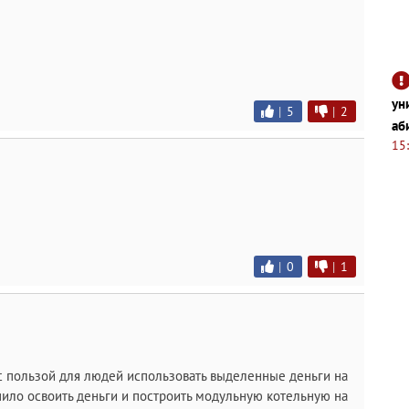
ун
|
5
|
2
аб
15
|
0
|
1
с пользой для людей использовать выделенные деньги на
ило освоить деньги и построить модульную котельную на