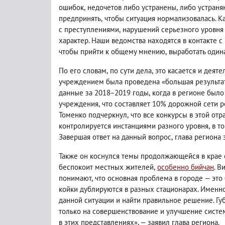
ошибок
,
недочетов либо устранены
,
либо устраня
предпринять
,
чтобы ситуация нормализовалась. 
с преступлениями
,
нарушений серьезного уровня 
характер. Наши ведомства находятся в контакте 
чтобы прийти к общему мнению
,
выработать один
По его словам
,
по сути дела
,
это касается и деят
учреждением была проведена «большая результат
данные за 2018−2019 годы
,
когда в регионе было
учреждения
,
что составляет 10% дорожной сети 
Томенко подчеркнул
,
что все конкурсы в этой от
контролируется инстанциями разного уровня
,
в т
Завершая ответ на данный вопрос
,
глава региона 
Также он коснулся темы продолжающейся в крае
беспокоит местных жителей
,
особенно бийчан
. В
понимают
,
что основная проблема в городе — эт
койки дублируются в разных стационарах. Именн
данной ситуации и найти правильное решение. Гу
только на совершенствование и улучшение сист
в этих представлениях», — заявил глава региона.