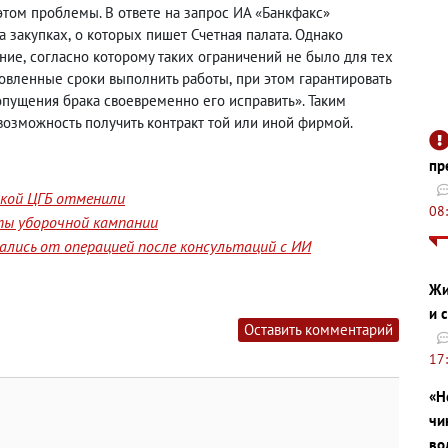
 этом проблемы. В ответе на запрос ИА «Банкфакс»
а закупках
,
о которых пишет Счетная палата. Однако
ение
,
согласно которому таких ограничений не было для тех
новленные сроки выполнить работы
,
при этом гарантировать
допущения брака своевременно его исправить». Таким
озможность получить контракт той или иной фирмой.
пр
йской ЦГБ отменили
08
ты уборочной кампании
лись от операцией после консультаций с ИИ
Жи
и 
Оставить комментарий
17
«Н
чи
во