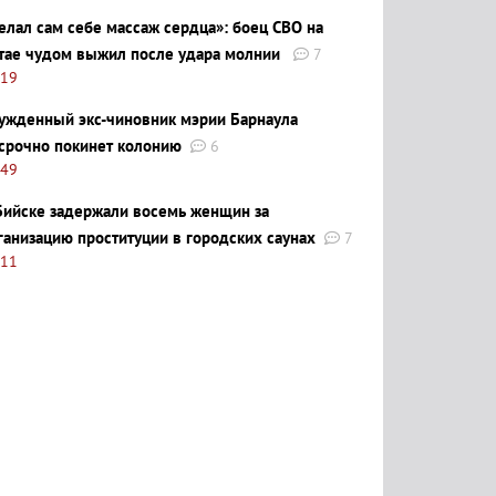
елал сам себе массаж сердца»: боец СВО на
тае чудом выжил после удара молнии
7
:19
ужденный экс-чиновник мэрии Барнаула
срочно покинет колонию
6
:49
Бийске задержали восемь женщин за
ганизацию проституции в городских саунах
7
:11