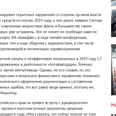
обнаружил серьезных нарушений со стороны органов власти
 средств по итогам 2019 года
,
о чем ранее заявила Счетная
озвученные ведомством факты в большинстве своем
орых уже устранены. Тем не менее он пообещал навести
а вопрос ИА «Банкфакс» в ходе онлайн-конференции
,
жных тем в ходе общения с журналистами
,
в том числе
родолжающейся оптимизации здравоохранения.
етной палаты о неэффективно потраченных в 2019 году 1,7
наруженных в деятельности «Алтайавтодора», Томенко
о звучат впечатляюще. Однако
,
по его словам
,
те
,
кто
просами и вопросами финансового управления
,
понимают
,
технического оформления документации и составления
данных ошибок
,
это все равно вещи важные
,
поэтому им
,
убернатор.
Алтайского края он провел встречу с руководителем
Н
о органа и многочисленные документы
,
решения
шедшего года. «Могу сказать
,
что сейчас многие из этих
В 