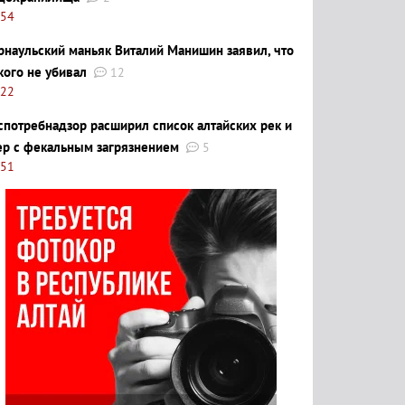
:54
рнаульский маньяк Виталий Манишин заявил, что
кого не убивал
12
:22
спотребнадзор расширил список алтайских рек и
ер с фекальным загрязнением
5
:51