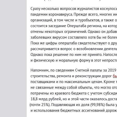
Сразу несколько вопросов журналистов коснулос
пандемии коронавируса. Прежде всего
,
многих и
организаций
,
в том числе и туробъектов
,
а также 
состоится заседание Оперштаба региона
,
на кото
отмены некоторых ограничений. Однако он добав
заболевших вирусом составляло хотя бы не боле
Пока же цифры оперштаба свидетельствуют о дру
рассматривается вопрос о возобновлении деятел
Однако пока решение по ним не принято. Напосле
и физическую и моральную форму в этот непрост
Напомним
,
по сведениям Счетной палаты за 2019
строительства
,
ремонта и реконструкции дорог
бы
поставщиками и по максимальным ценам. Кроме 
не связанные между собой объекты
,
что могло от
потрачены из краевого бюджета с учетом субсид
18,8 млрд рублей
,
но и этой части оказалось дост
(
почти 25%). Подавляющая их доля
(
99,98%) была 
и использования бюджетных ассигнований дорожн