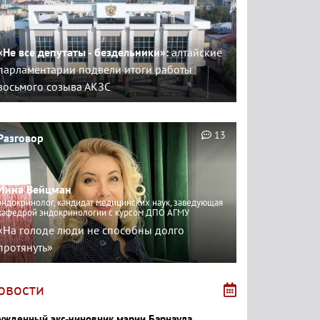
«Не все депутаты - бездельники»:
алтайские
парламентарии подвели итоги работы
восьмого созыва АКЗС
13
Разговор
Инна Вейцман
эндокринолог, кандидат медицинских наук, заведующая
кафедрой эндокринологии с курсом ДПО АГМУ
«На голоде люди не способны долго
протянуть»
овости
ужденный экс-чиновник мэрии Барнаула