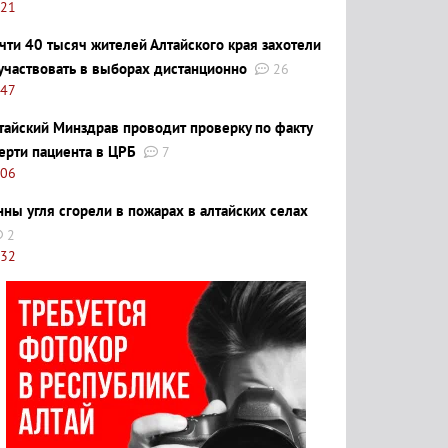
:21
чти 40 тысяч жителей Алтайского края захотели
участвовать в выборах дистанционно
26
:47
тайский Минздрав проводит проверку по факту
ерти пациента в ЦРБ
7
:06
нны угля сгорели в пожарах в алтайских селах
2
:32