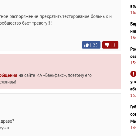
во
16
стное распоряжение прекратить тестирование больных и
общество бьет тревогу!!!
Ба
ни
16
|
25
|
1
Ро
оз
15
 общения
на сайте ИА «Банкфакс», поэтому его
ун
вежливы!
аб
15
Гу
со
здраве?
Ми
учат.
14