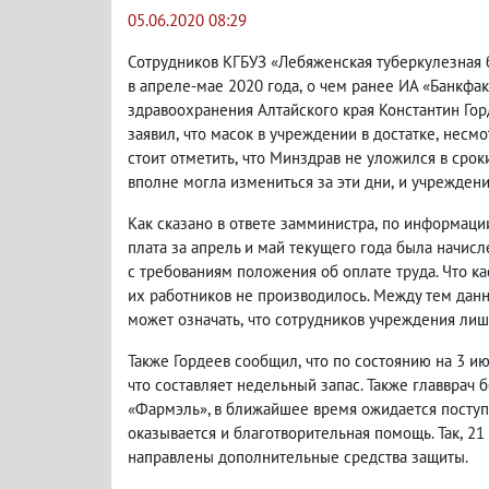
05.06.2020 08:29
Сотрудников КГБУЗ «Лебяженская туберкулезная
в апреле-мае 2020 года
,
о чем ранее ИА «Банкфак
здравоохранения Алтайского края Константин Горд
заявил
,
что масок в учреждении в достатке
,
несмо
стоит отметить
,
что Минздрав не уложился в срок
вполне могла измениться за эти дни
,
и учреждени
Как сказано в ответе замминистра
,
по информаци
плата за апрель и май текущего года была начис
с требованиям положения об оплате труда. Что к
их работников не производилось. Между тем данн
может означать
,
что сотрудников учреждения лиш
Также Гордеев сообщил
,
что по состоянию на 3 и
что составляет недельный запас. Также главврач 
«Фармэль», в ближайшее время ожидается поступ
оказывается и благотворительная помощь. Так
,
21
направлены дополнительные средства защиты.