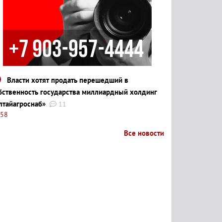
Власти хотят продать перешедший в
бственность государства миллиардный холдинг
лтайагроснаб»
11
:58
Все новости