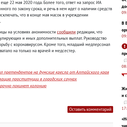
еще 22 мая 2020 года. Более того
,
ответ на запрос ИА
до
нного по закону срока
,
и речь в нем идет о наличии средств
09
исключать
,
что в конце мая масок в учреждении
.
В 
ор
ицы на условиях анонимности
сообщили
редакции
,
что
09
мулирующих и иных дополнительных выплат. Руководство
орьбу с коронавирусом. Кроме того
,
младший медперсонал
атало на только на врачей и медсестер.
пр
08
л претендентов на думские кресла от Алтайского края
изацию проституции в городских саунах
срочно покинет колонию
Жи
и 
17
Оставить комментарий
«Н
чи