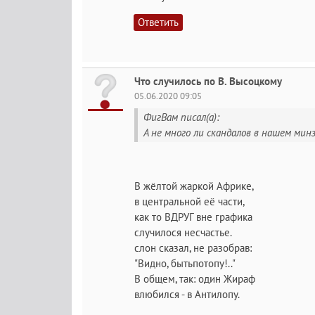
Ответить
Что случилось по В. Высоцкому
05.06.2020 09:05
ФигВам писал(а):
А не много ли скандалов в нашем мин
В жёлтой жаркой Африке,
в центральной её части,
как то ВДРУГ вне графика
случилося несчастье.
слон сказал, не разобрав:
"Видно, бытьпотопу!.."
В общем, так: один Жираф
влюбился - в Антилопу.