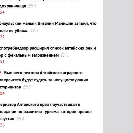
дохранилища
2
:54
рнаульский маньяк Виталий Манишин заявил, что
кого не убивал
7
:22
спотребнадзор расширил список алтайских рек и
ер с фекальным загрязнением
5
:51
Бывшего ректора Алтайского аграрного
иверситета будут судить за несуществующих
итуриентов
7
:14
бернатор Алтайского края поучаствовал в
вещании по развитию туризма, которое провел
шустин
8
:36