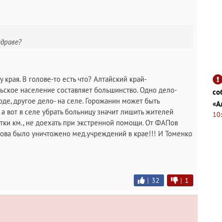
здраве?
края. В голове-то есть что? Алтайский край-
льское население составляет большинство. Одно дело-
со
де, другое дело- на селе. Горожанин может быть
«А
а вот в селе убрать больницу значит лишить жителей
10
тки км., не доехать при экстренной помощи. От ФАПов
пова было уничтожено мед.учреждений в крае!!! И Томенко
|
32
|
1