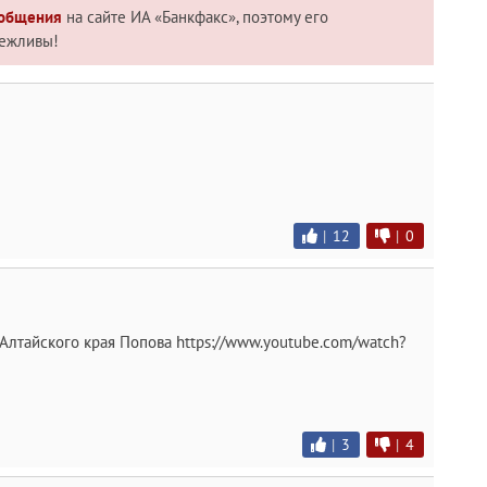
 общения
на сайте ИА «Банкфакс», поэтому его
вежливы!
|
12
|
0
Алтайского края Попова https://www.youtube.com/watch?
|
3
|
4