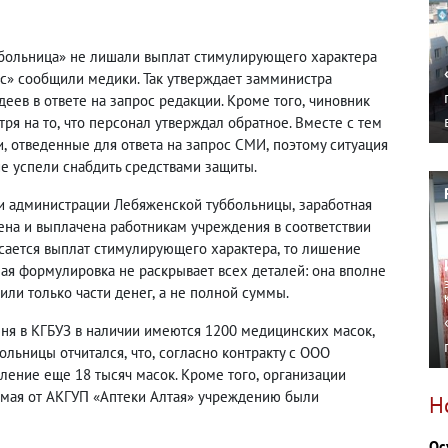
 больница» не лишали выплат стимулирующего характера
с» сообщили медики. Так утверждает замминистра
еев в ответе на запрос редакции. Кроме того
,
чиновник
тря на то
,
что персонал утверждал обратное. Вместе с тем
и
,
отведенные для ответа на запрос СМИ
,
поэтому ситуация
е успели снабдить средствами защиты.
и администрации Лебяженской туббольницы
,
заработная
лена и выплачена работникам учреждения в соответствии
асается выплат стимулирующего характера
,
то лишение
ая формулировка не раскрывает всех деталей: она вполне
или только части денег
,
а не полной суммы.
юня в КГБУЗ в наличии имеются 1200 медицинских масок
,
больницы отчитался
,
что
,
согласно контракту с ООО
ление еще 18 тысяч масок. Кроме того
,
организации
 мая от АКГУП «Аптеки Алтая» учреждению были
Н
Ос