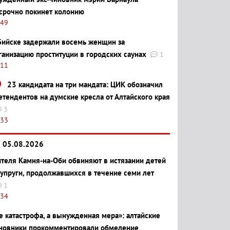
срочно покинет колонию
:49
Бийске задержали восемь женщин за
ганизацию проституции в городских саунах
1
:11
23 кандидата на три мандата: ЦИК обозначил
етендентов на думские кресла от Алтайского края
3
:33
05.08.2026
теля Камня-на-Оби обвиняют в истязании детей
супруги, продолжавшихся в течение семи лет
1
:34
е катастрофа, а вынужденная мера»: алтайские
новники прокомментировали обмеление