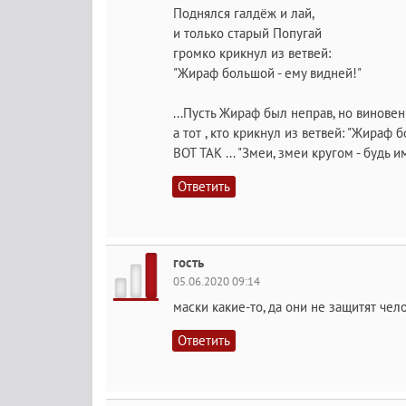
Поднялся галдёж и лай,
и только старый Попугай
громко крикнул из ветвей:
"Жираф большой - ему видней!"
...Пусть Жираф был неправ, но винове
а тот , кто крикнул из ветвей: "Жираф
ВОТ ТАК ... "Змеи, змеи кругом - будь и
Ответить
гость
05.06.2020 09:14
маски какие-то, да они не защитят чел
Ответить