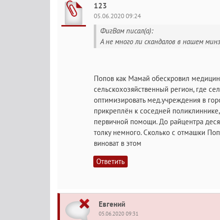
123
05.06.2020 09:24
ФигВам писал(а):
А не много ли скандалов в нашем мин
Попов как Мамай обескровил медицину 
сельскохозяйственный регион, где се
оптимизировать мед.учреждения в горо
прикреплён к соседней поликлиннике, 
первичной помощи. До райцентра деся
толку немного. Сколько с отмашки По
виноват в этом
Ответить
Евгений
05.06.2020 09:31