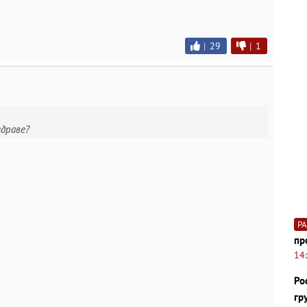
|
29
|
1
здраве?
Р
пр
14
Ро
гр