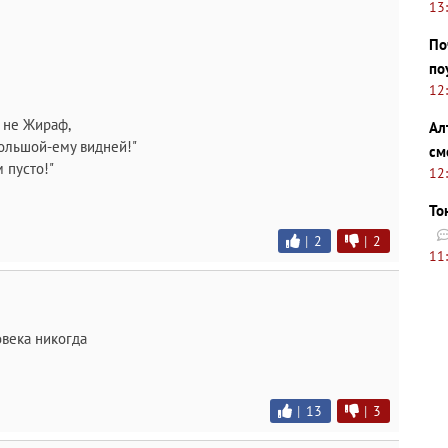
13
По
по
12
н не Жираф,
Ал
 большой-ему видней!"
см
м пусто!"
12
То
|
2
|
2
11
овека никогда
|
13
|
3