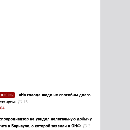
«На голоде люди не способны долго
АЗГОВОР
отянуть»
13
:04
сприроднадзор не увидел нелегальную добычу
унта в Барнауле, о которой заявили в ОНФ
3