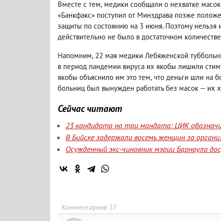
Вместе с тем
,
медики сообщали о нехватке масок 
«Банкфакс» поступил от Минздрава позже положе
защиты по состоянию на 3 июня. Поэтому нельзя 
действительно не было в достаточном количестве
Напомним
,
22 мая медики Лебяженской туббольн
в период пандемии вируса их якобы лишили сти
якобы объяснило им это тем
,
что деньги шли на б
больниц был вынужден работать без масок — их хв
Сейчас читают
23 кандидата на три мандата: ЦИК обозначи
В Бийске задержали восемь женщин за орган
Осужденный экс-чиновник мэрии Барнаула до
Комментариев 27