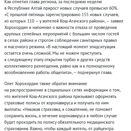
Как отметил глава региона
,
за последнюю неделю
в Республике Алтай прирост новых случаев превысил 60%.
«С прошлой пятницы зарегистрировано 155 новых случаев
,
из которых 110 — у жителей Кош-Агачского района», — заявил
Хорохордин и напомнил о важности отказа от проведения
крупных семейных мероприятий с большим числом гостей
в селах района и строгом соблюдении санитарных правил
и масочного режима. «В настоящий момент эпидситуация
остается очень сложной. Мы не можем приступить
к следующему этапу открытия турбаз и других средств
коллективного размещения
,
равно как и к полноценному
возобновлению работы общепита», — подчеркнул глава.
Олег Хорохордин также обратил внимание
на распространение в социальных сетях информации о том
,
что жителей Кош-Агачского района призывают оформлять
страховые полисы от коронавируса и получать по ним
выплаты. «Никакая страховка
,
к сожалению
,
не поможет
сохранить жизнь
,
а лечение коронавируса в любом случае
будет проходить по полису обязательного медицинского
страхования. Важно
,
чтобы каждый житель
,
от райцентра