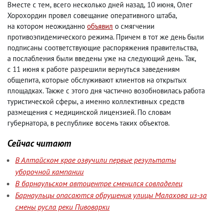
Вместе с тем
,
всего несколько дней назад
,
10 июня
,
Олег
Хорохордин провел совещание оперативного штаба
,
на котором неожиданно
объявил
о смягчении
противоэпидемического режима. Причем в тот же день были
подписаны соответствующие распоряжения правительства
,
а послабления были введены уже на следующий день. Так
,
с 11 июня к работе разрешили вернуться заведениям
общепита
,
которые обслуживают клиентов на открытых
площадках. Также с этого дня частично возобновилась работа
туристической сферы
,
а именно коллективных средств
размещения с медицинской лицензией. По словам
губернатора
,
в республике восемь таких объектов.
Сейчас читают
В Алтайском крае озвучили первые результаты
уборочной кампании
В барнаульском автоцентре сменился совладелец
Барнаульцы опасаются обрушения улицы Малахова из-за
смены русла реки Пивоварки