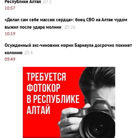
Республике Алтай
2
10:57
«Делал сам себе массаж сердца»: боец СВО на Алтае чудом
выжил после удара молнии
26
10:19
Осужденный экс-чиновник мэрии Барнаула досрочно покинет
колонию
8
09:49