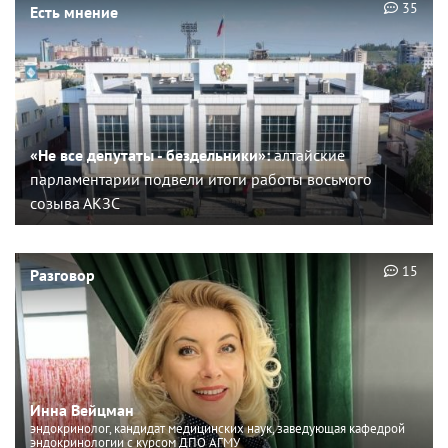
35
Есть мнение
«Не все депутаты - бездельники»:
алтайские
парламентарии подвели итоги работы восьмого
созыва АКЗС
15
Разговор
Инна Вейцман
эндокринолог, кандидат медицинских наук, заведующая кафедрой
эндокринологии с курсом ДПО АГМУ