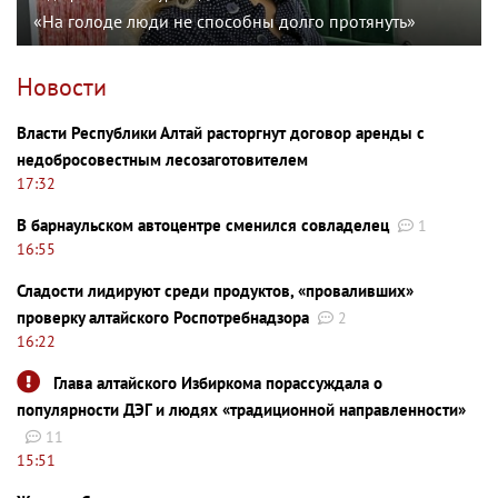
«На голоде люди не способны долго протянуть»
Новости
Власти Республики Алтай расторгнут договор аренды с
недобросовестным лесозаготовителем
17:32
В барнаульском автоцентре сменился совладелец
1
16:55
Сладости лидируют среди продуктов, «проваливших»
проверку алтайского Роспотребнадзора
2
16:22
Глава алтайского Избиркома порассуждала о
популярности ДЭГ и людях «традиционной направленности»
11
15:51