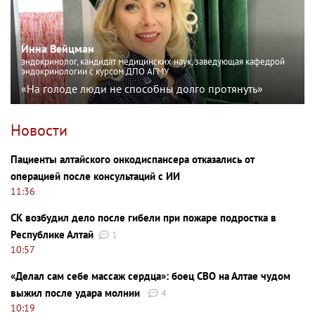
Инна Вейцман
эндокринолог, кандидат медицинских наук, заведующая кафедрой
эндокринологии с курсом ДПО АГМУ
«На голоде люди не способны долго протянуть»
Новости
Пациенты алтайского онкодиспансера отказались от
операцией после консультаций с ИИ
11:36
СК возбудил дело после гибели при пожаре подростка в
Республике Алтай
1
10:57
«Делал сам себе массаж сердца»: боец СВО на Алтае чудом
выжил после удара молнии
4
10:19