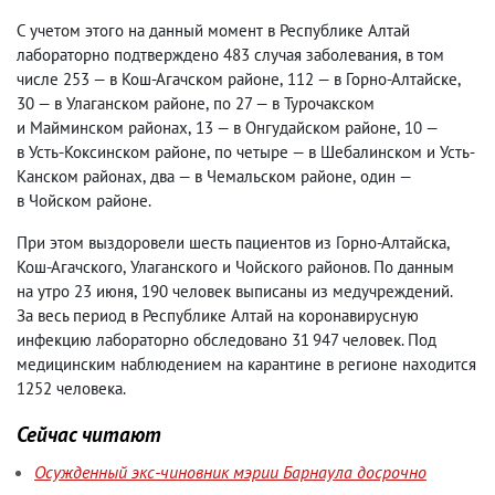
С учетом этого на данный момент в Республике Алтай
лабораторно подтверждено 483 случая заболевания
,
в том
числе 253 — в Кош-Агачском районе
,
112 — в Горно-Алтайске
,
30 — в Улаганском районе
,
по 27 — в Турочакском
и Майминском районах
,
13 — в Онгудайском районе
,
10 —
в Усть-Коксинском районе
,
по четыре — в Шебалинском и Усть-
Канском районах
,
два — в Чемальском районе
,
один —
в Чойском районе.
При этом выздоровели шесть пациентов из Горно-Алтайска
,
Кош-Агачского
,
Улаганского и Чойского районов. По данным
на утро 23 июня
,
190 человек выписаны из медучреждений.
За весь период в Республике Алтай на коронавирусную
инфекцию лабораторно обследовано 31 947 человек. Под
медицинским наблюдением на карантине в регионе находится
1252 человека.
Сейчас читают
Осужденный экс-чиновник мэрии Барнаула досрочно