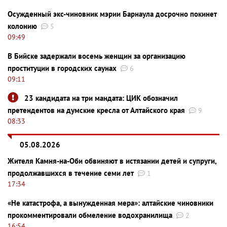
Осужденный экс-чиновник мэрии Барнаула досрочно покинет
колонию
5
09:49
В Бийске задержали восемь женщин за организацию
проституции в городских саунах
6
09:11
23 кандидата на три мандата: ЦИК обозначил
претендентов на думские кресла от Алтайского края
9
08:33
05.08.2026
Жителя Камня-на-Оби обвиняют в истязании детей и супруги,
продолжавшихся в течение семи лет
1
17:34
«Не катастрофа, а вынужденная мера»: алтайские чиновники
прокомментировали обмеление водохранилища
2
16:54