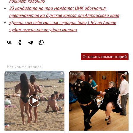
покинет колонию
23 кандидата на три мандата: ЦИК обозначил
претендентов на думские кресла от Алтайского края
«Делал сам себе массаж сердца»: боец СВО на Алтае
чудом выжил после удара молнии
Оставить комментарий
Нет комментариев
i
i