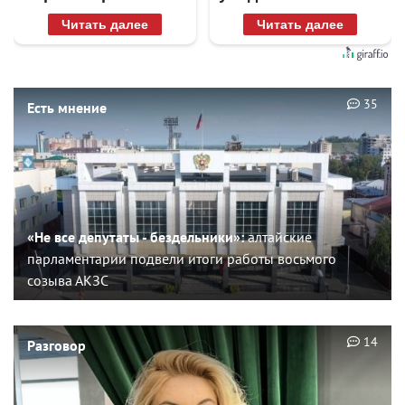
раз
Читать далее
Читать далее
35
Есть мнение
«Не все депутаты - бездельники»:
алтайские
парламентарии подвели итоги работы восьмого
созыва АКЗС
14
Разговор