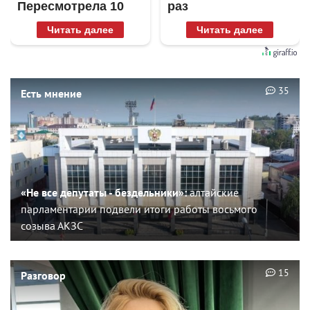
Пересмотрела 10
раз
раз
Читать далее
Читать далее
35
Есть мнение
«Не все депутаты - бездельники»:
алтайские
парламентарии подвели итоги работы восьмого
созыва АКЗС
15
Разговор