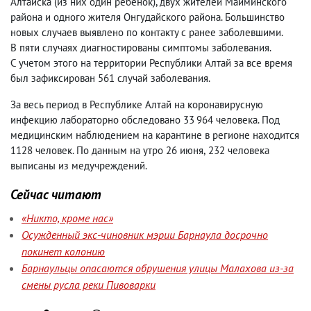
Алтайска
(
из них один ребенок), двух жителей Майминского
района и одного жителя Онгудайского района. Большинство
новых случаев выявлено по контакту с ранее заболевшими.
В пяти случаях диагностированы симптомы заболевания.
С учетом этого на территории Республики Алтай за все время
был зафиксирован 561 случай заболевания.
За весь период в Республике Алтай на коронавирусную
инфекцию лабораторно обследовано 33 964 человека. Под
медицинским наблюдением на карантине в регионе находится
1128 человек. По данным на утро 26 июня
,
232 человека
выписаны из медучреждений.
Сейчас читают
«Никто, кроме нас»
Осужденный экс-чиновник мэрии Барнаула досрочно
покинет колонию
Барнаульцы опасаются обрушения улицы Малахова из-за
смены русла реки Пивоварки