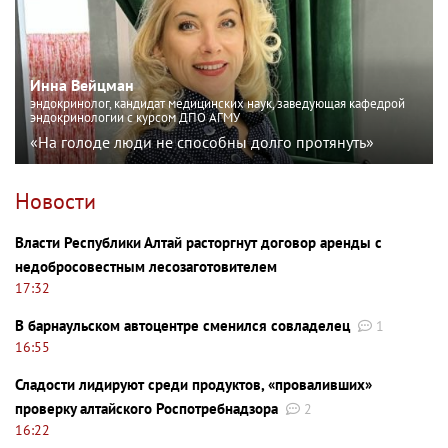
Инна Вейцман
эндокринолог, кандидат медицинских наук, заведующая кафедрой
эндокринологии с курсом ДПО АГМУ
«На голоде люди не способны долго протянуть»
Новости
Власти Республики Алтай расторгнут договор аренды с
недобросовестным лесозаготовителем
17:32
В барнаульском автоцентре сменился совладелец
1
16:55
Сладости лидируют среди продуктов, «проваливших»
проверку алтайского Роспотребнадзора
2
16:22