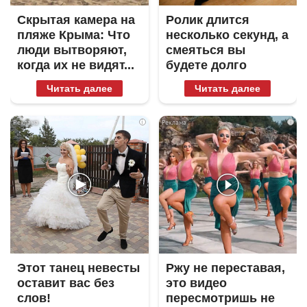
Скрытая камера на
Ролик длится
пляже Крыма: Что
несколько секунд, а
люди вытворяют,
смеяться вы
когда их не видят...
будете долго
Читать далее
Читать далее
i
i
Этот танец невесты
Ржу не переставая,
оставит вас без
это видео
слов!
пересмотришь не