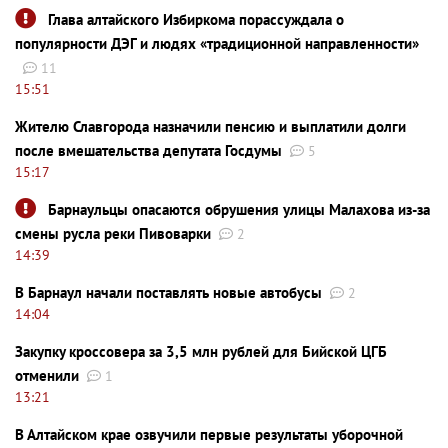
Глава алтайского Избиркома порассуждала о
популярности ДЭГ и людях «традиционной направленности»
11
15:51
Жителю Славгорода назначили пенсию и выплатили долги
после вмешательства депутата Госдумы
5
15:17
Барнаульцы опасаются обрушения улицы Малахова из-за
смены русла реки Пивоварки
2
14:39
В Барнаул начали поставлять новые автобусы
2
14:04
Закупку кроссовера за 3,5 млн рублей для Бийской ЦГБ
отменили
1
13:21
В Алтайском крае озвучили первые результаты уборочной