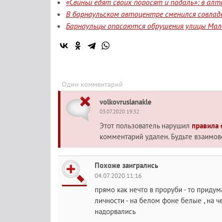
«Свиньи едят своих поросят и падаль»: в а
В барнаульском автоцентре сменился совлад
Барнаульцы опасаются обрушения улицы Мала
Один комментарий
volkovruslanakle
03.07.2020 19:32
Этот пользователь нарушил
правила
комментарий удален. Будьте взаимо
Похоже заигрались
04.07.2020 11:16
прямо как нечто в проруби - то придум
личности - на белом фоне белые , на ч
надорвались