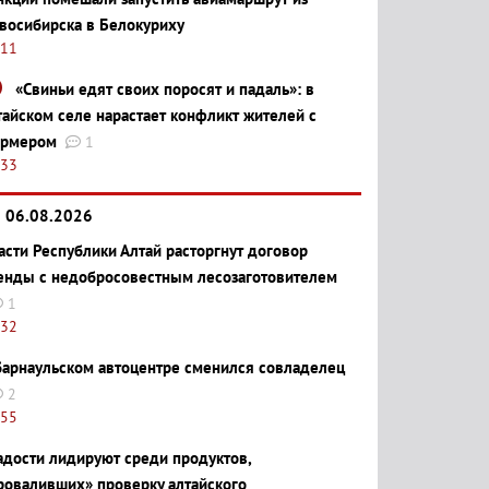
восибирска в Белокуриху
:11
«Свиньи едят своих поросят и падаль»: в
тайском селе нарастает конфликт жителей с
рмером
1
:33
06.08.2026
асти Республики Алтай расторгнут договор
енды с недобросовестным лесозаготовителем
1
:32
барнаульском автоцентре сменился совладелец
2
:55
адости лидируют среди продуктов,
роваливших» проверку алтайского