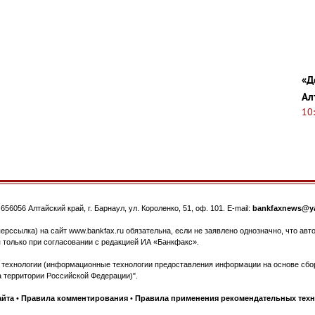
«Д
Ал
10
.
656056
Алтайский край, г. Барнаул
,
ул. Короленко, 51, оф. 101
. E-mail:
bankfaxnews@ya
ерссылка) на сайт www.bankfax.ru обязательна, если не заявлено однозначно, что ав
 только при согласовании с редакцией ИА «Банкфакс».
ехнологии (информационные технологии предоставления информации на основе сбора
 территории Российской Федерации)".
айта
•
Правила комментирования
•
Правила применения рекомендательных тех