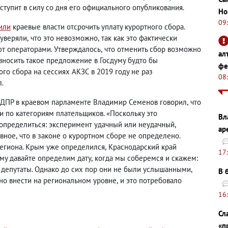
вступит в силу со дня его официального опубликования.
Но
09
или
краевые власти отсрочить уплату курортного сбора.
 уверяли
,
что это невозможно
,
так как это фактически
ют операторами. Утверждалось
,
что отменить сбор возможно
ал
вносить такое предложение в Госдуму будто бы
фе
го сбора на сессиях АКЗС в 2019 году не раз
08
.
ЛДПР в краевом парламенте Владимир Семенов говорил
,
что
и по категориям плательщиков. «Поскольку это
Вл
и определиться: эксперимент удачный или неудачный
,
ар
авное
,
что в законе о курортном сборе не определено.
региона. Крым уже определился
,
Краснодарский край
17
ому давайте определим дату
,
когда мы соберемся и скажем:
ие депутаты. Однако до сих пор они не были услышанными
,
В 
но внести на региональном уровне
,
и это потребовало
16
Сл
«п