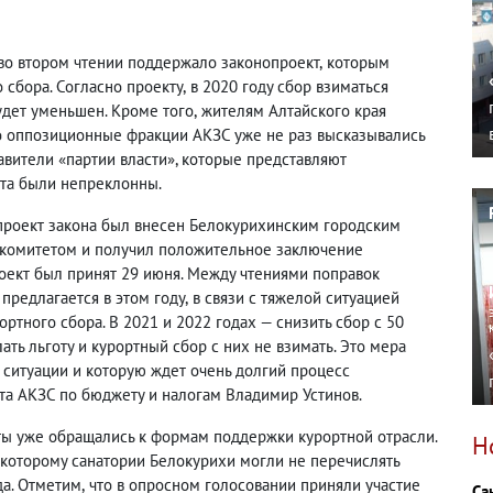
во втором чтении поддержало законопроект
,
которым
 сбора. Согласно проекту
,
в 2020 году сбор взиматься
удет уменьшен. Кроме того
,
жителям Алтайского края
о оппозиционные фракции АКЗС уже не раз высказывались
авители «партии власти», которые представляют
та были непреклонны.
проект закона был внесен Белокурихинским городским
 комитетом и получил положительное заключение
роект был принят 29 июня. Между чтениями поправок
 предлагается в этом году
,
в связи с тяжелой ситуацией
ртного сбора. В 2021 и 2022 годах — снизить сбор с 50
ать льготу и курортный сбор с них не взимать. Это мера
 ситуации и которую ждет очень долгий процесс
та АКЗС по бюджету и налогам Владимир Устинов.
аты уже обращались к формам поддержки курортной отрасли.
Н
 которому санатории Белокурихи могли не перечислять
да. Отметим
,
что в опросном голосовании приняли участие
Са