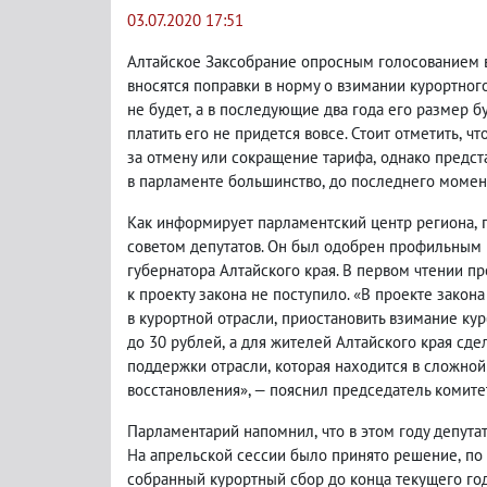
03.07.2020 17:51
Алтайское Заксобрание опросным голосованием 
вносятся поправки в норму о взимании курортного
не будет
,
а в последующие два года его размер б
платить его не придется вовсе. Стоит отметить
,
чт
за отмену или сокращение тарифа
,
однако предст
в парламенте большинство
,
до последнего момен
Как информирует парламентский центр региона
,
советом депутатов. Он был одобрен профильным
губернатора Алтайского края. В первом чтении п
к проекту закона не поступило. «В проекте закона
в курортной отрасли
,
приостановить взимание куро
до 30 рублей
,
а для жителей Алтайского края сдел
поддержки отрасли
,
которая находится в сложной
восстановления», — пояснил председатель комите
Парламентарий напомнил
,
что в этом году депут
На апрельской сессии было принято решение
,
по
собранный курортный сбор до конца текущего го