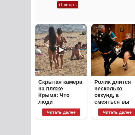
Ответить
i
Скрытая камера
Ролик длится
на пляже
несколько
Крыма: Что
секунд, а
люди
смеяться вы
вытворяют,
будете долго
Читать далее
Читать далее
когда их не
видят...