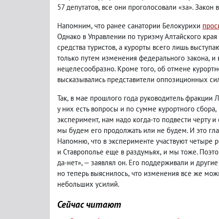
57 депутатов
,
все они проголосовали «за». Закон 
Напомним
,
что ранее санатории Белокурихи
прос
Однако в Управлении по туризму Алтайского края
средства туристов
,
а курорты всего лишь выступа
только путем изменения федерального закона
,
и 
нецелесообразно. Кроме того
,
об отмене курортно
высказывались представители оппозиционных сил
Так
,
в мае прошлого года руководитель фракции 
у них есть вопросы и по сумме курортного сбора
,
эксперимент
,
нам надо когда-то подвести черту 
мы будем его продолжать или не будем. И это гл
Напомню
,
что в эксперименте участвуют четыре 
и Ставрополье еще в раздумьях
,
и мы тоже. Поэт
да-нет», — заявлял он. Его поддерживали и друг
но теперь выяснилось
,
что изменения все же мож
небольших усилий.
Сейчас читают