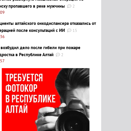
иску пропавшего в реке мужчины
2
:09
циенты алтайского онкодиспансера отказались от
ерацией после консультаций с ИИ
15
:36
 возбудил дело после гибели при пожаре
дростка в Республике Алтай
2
:57