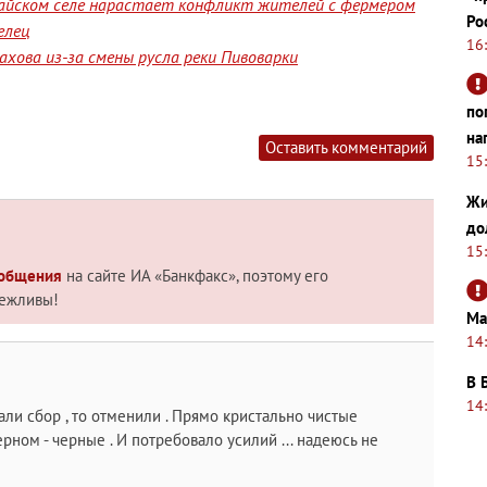
лтайском селе нарастает конфликт жителей с фермером
Ро
елец
16
хова из-за смены русла реки Пивоварки
по
на
Оставить комментарий
15
Жи
до
15
 общения
на сайте ИА «Банкфакс», поэтому его
вежливы!
Ма
14
В 
14
али сбор , то отменили . Прямо кристально чистые
ерном - черные . И потребовало усилий ... надеюсь не