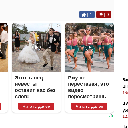
|
1
|
0
i
i
i
Этот танец
Ржу не
За
невесты
переставая, это
ЦГ
оставит вас без
видео
13
слов!
пересмотришь
Пересмотрела
не раз
В 
Читать далее
Читать далее
10 раз
уб
12
На