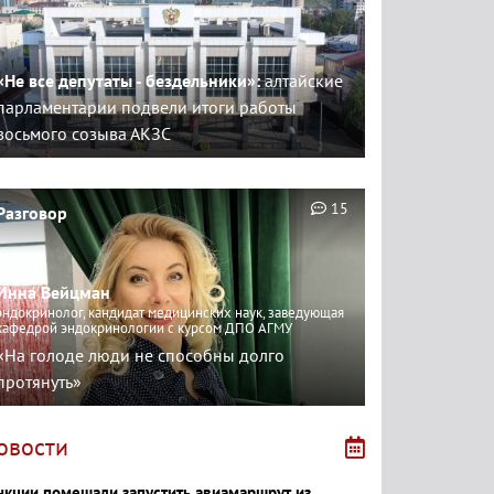
«Не все депутаты - бездельники»:
алтайские
парламентарии подвели итоги работы
восьмого созыва АКЗС
15
Разговор
Инна Вейцман
эндокринолог, кандидат медицинских наук, заведующая
кафедрой эндокринологии с курсом ДПО АГМУ
«На голоде люди не способны долго
протянуть»
овости
нкции помешали запустить авиамаршрут из