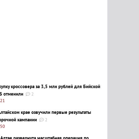
купку кроссовера за 3,5 млн рублей для Бийской
Б отменили
2
:21
Алтайском крае озвучили первые результаты
орочной кампании
2
:50
 Алтае развернута масштабная операция по