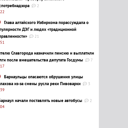
спотребнадзора
2
:22
Глава алтайского Избиркома порассуждала о
пулярности ДЭГ и людях «традиционной
правленности»
21
:51
телю Славгорода назначили пенсию и выплатили
лги после вмешательства депутата Госдумы
7
:17
Барнаульцы опасаются обрушения улицы
лахова из-за смены русла реки Пивоварки
3
:39
Барнаул начали поставлять новые автобусы
2
:04