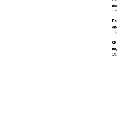
по
12
Па
оп
11
СК
по
10