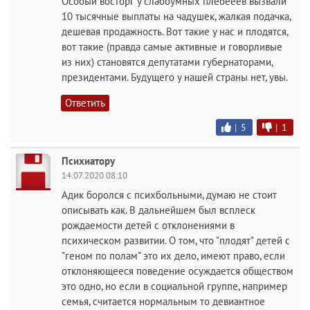
Особый восторг у слабоумных плебееев вызвали
10 тысячные выплаты на чадушек, жалкая подачка,
дешевая продажность. Вот такие у нас и плодятся,
вот такие (правда самые активные и говорливые
из них) становятся депутатами губернаторами,
президентами. Будущего у нашей страны нет, увы.
Ответить
|
5
|
1
Психиатору
14.07.2020 08:10
Адик боролся с психбольными, думаю не стоит
описывать как. В дальнейшем был всплеск
рождаемости детей с отклонениями в
психическом развитии. О том, что "плодят" детей с
"геном по полам" это их дело, имеют право, если
отклоняющееся поведение осуждается обществом
это одно, но если в социальной группе, например
семья, считается нормальным то девиантное