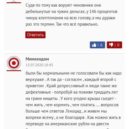
Судя по тому как воруют чиновники они
дебильнутые на чужих деньгах, у 146 процентов
чинуш клептомания на всю голову, а мы дураки
раз это терпим. Так что всё правильно.
Ответить
|
6
|
0
Мимоходом
13.07.2020 18:43
были бы нормальными не голосовали бы как надо
верхушке . А так да - согласен , каждый второй с
приветом . Край депрессивный и люди такие же
дефективные - попробуй ка поживи тридцать лет
на грани нищеты . У кого угодно крыша сьедет -
чем жить , чем кормить , чем платить .... вопросов
больше чем ответов .Геноцид , и живем мы
вопреки всему , а не благодаря . Как можно жить в
переводе на американские рубли на двести