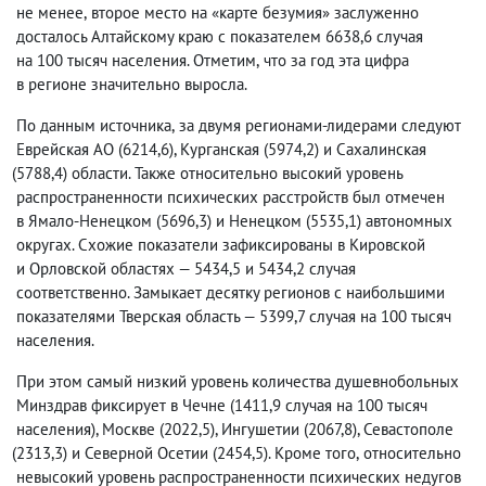
не менее
,
второе место на «карте безумия» заслуженно
досталось Алтайскому краю с показателем 6638,6 случая
на 100 тысяч населения. Отметим
,
что за год эта цифра
в регионе значительно выросла.
По данным источника
,
за двумя регионами-лидерами следуют
Еврейская АО
(
6214,6), Курганская
(
5974,2) и Сахалинская
(
5788,4) области. Также относительно высокий уровень
распространенности психических расстройств был отмечен
в Ямало-Ненецком
(
5696,3) и Ненецком
(
5535,1) автономных
округах. Схожие показатели зафиксированы в Кировской
и Орловской областях — 5434,5 и 5434,2 случая
соответственно. Замыкает десятку регионов с наибольшими
показателями Тверская область — 5399,7 случая на 100 тысяч
населения.
При этом самый низкий уровень количества душевнобольных
Минздрав фиксирует в Чечне
(
1411,9 случая на 100 тысяч
населения), Москве
(
2022,5), Ингушетии
(
2067,8), Севастополе
(
2313,3) и Северной Осетии
(
2454,5). Кроме того
,
относительно
невысокий уровень распространенности психических недугов