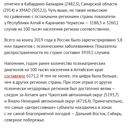
отмечен в Кабардино-Балкарии
(
2482,5), Самарской области
(
2914) и ХМАО
(
3052,1). Чуть выше
,
но также невысокие
по сравнению с остальными регионами страны показатели
у Республики Алтай и Карачаево-Черкесии — 3188,3 и 3260,1
случая на 100 тысяч населения региона соответственно.
Всего на конец 2019 года в России было зарегистрировано 5,8
млн пациентов с психическими заболеваниями. Показатель
распространенности по стране составил 3939,5 случаев.
Напомним
,
годом ранее количество психиатрических
диагнозов на 100 тысяч населения в Алтайском крае
составляло
6271,2. И тем не менее
,
эта цифра была больше
,
чем в других регионах страны. При этом отрыв от других
психически нездоровых регионов был достаточно велик —
следом за Алтаем шел Чукотский автономный округ
(
5193,7)
и Ямало-Ненецкий автономный округ
(
4718,4). Примечательно
,
что самые «депрессивные» субъекты находились в зонах
с не самой благоприятной погодой — Дальний Восток
,
Сибирь
,
северное побережье.