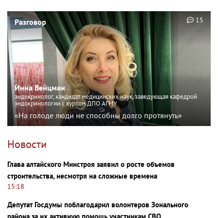
15
Разговор
Инна Вейцман
эндокринолог, кандидат медицинских наук, заведующая кафедрой
эндокринологии с курсом ДПО АГМУ
«На голоде люди не способны долго протянуть»
Новости
Глава алтайского Минстроя заявил о росте объемов
строительства, несмотря на сложные времена
15:18
Депутат Госдумы поблагодарил волонтеров Зонального
района за их активную помощь участникам СВО