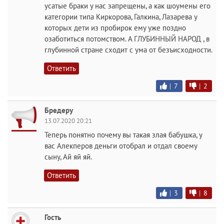
усатые браки у нас запрещены, а как шоумены его
категории типа Киркорова, Галкина, Лазарева у
которых дети из пробирок ему уже поздно
озаботиться потомством. А ГЛУБИННЫЙ НАРОД , в
глубинной стране сходит с ума от безъисходности.
Ответить
|
7
|
2
Бредеру
13.07.2020 20:21
Теперь понятно почему вы такая злая бабушка, у
вас Алекперов деньги отобрал и отдал своему
сыну, Ай яй яй.
Ответить
|
3
|
8
Гость