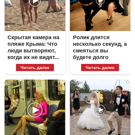
Скрытая камера на
Ролик длится
пляже Крыма: Что
несколько секунд, а
люди вытворяют,
смеяться вы
когда их не видят...
будете долго
Читать далее
Читать далее
i
i