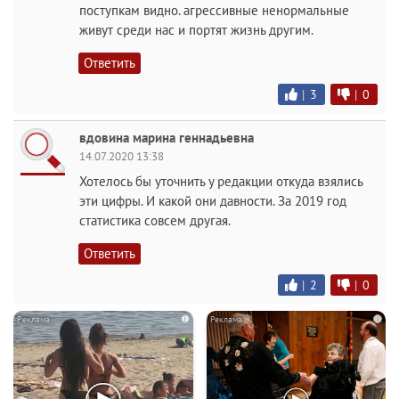
поступкам видно. агрессивные ненормальные
живут среди нас и портят жизнь другим.
Ответить
|
3
|
0
вдовина марина геннадьевна
14.07.2020 13:38
Хотелось бы уточнить у редакции откуда взялись
эти цифры. И какой они давности. За 2019 год
статистика совсем другая.
Ответить
|
2
|
0
i
i