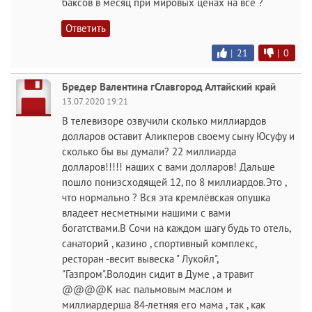
баксов в месяц при мировых ценах на все ?
Ответить
|
21
|
0
Бредер Валентина гСлавгород Алтайский край
13.07.2020 19:21
В телевизоре озвучили сколько миллиардов
долларов оставит Аликперов своему сыну Юсуфу и
сколько бы вы думали? 22 миллиарда
долларов!!!!! наших с вами долларов! Дальше
пошло понизсходящей 12, по 8 миллиардов.Это ,
что нормально ? Вся эта кремлёвская опушка
владеет несметными нашими с вами
богатствами.В Сочи на каждом шагу будь то отель,
санаторий , казино , спортивный комплекс,
ресторан -весит вывеска " Лукойл",
"Газпром".Володин сидит в Думе , а травит
@@@@К нас пальмовым маслом и
миллиардерша 84-летняя его мама , так , как