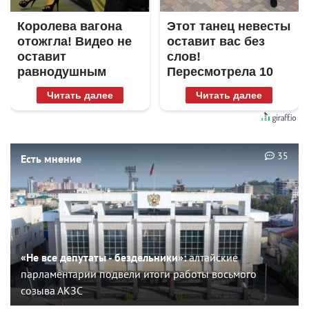
Королева вагона
Этот танец невесты
отожгла! Видео не
оставит вас без
оставит
слов!
равнодушным
Пересмотрела 10
раз
Читать далее
Читать далее
35
Есть мнение
«Не все депутаты - бездельники»:
алтайские
парламентарии подвели итоги работы восьмого
созыва АКЗС