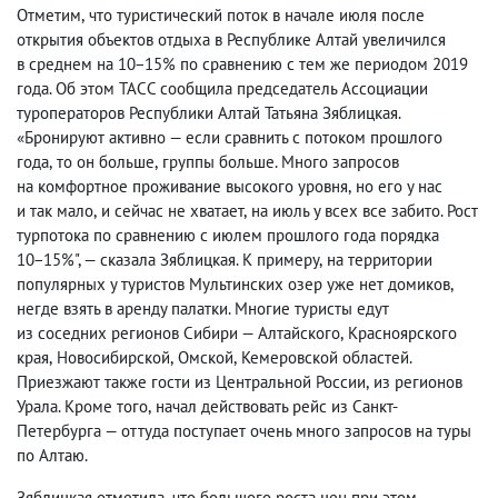
Отметим
,
что туристический поток в начале июля после
открытия объектов отдыха в Республике Алтай увеличился
в среднем на 10−15% по сравнению с тем же периодом 2019
года. Об этом ТАСС сообщила председатель Ассоциации
туроператоров Республики Алтай Татьяна Зяблицкая.
«Бронируют активно — если сравнить с потоком прошлого
года
,
то он больше
,
группы больше. Много запросов
на комфортное проживание высокого уровня
,
но его у нас
и так мало
,
и сейчас не хватает
,
на июль у всех все забито. Рост
турпотока по сравнению с июлем прошлого года порядка
10−15%", — сказала Зяблицкая. К примеру
,
на территории
популярных у туристов Мультинских озер уже нет домиков
,
негде взять в аренду палатки. Многие туристы едут
из соседних регионов Сибири — Алтайского
,
Красноярского
края
,
Новосибирской
,
Омской
,
Кемеровской областей.
Приезжают также гости из Центральной России
,
из регионов
Урала. Кроме того
,
начал действовать рейс из Санкт-
Петербурга — оттуда поступает очень много запросов на туры
по Алтаю.
Зяблицкая отметила
,
что большого роста цен при этом