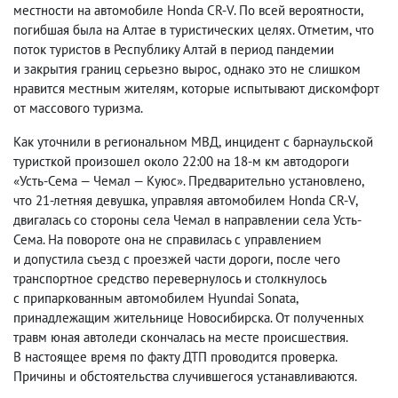
местности на автомобиле Honda CR-V. По всей вероятности
,
погибшая была на Алтае в туристических целях. Отметим
,
что
поток туристов в Республику Алтай в период пандемии
и закрытия границ серьезно вырос
,
однако это не слишком
нравится местным жителям
,
которые испытывают дискомфорт
от массового туризма.
Как уточнили в региональном МВД
,
инцидент с барнаульской
туристкой произошел около 22:00 на 18-м км автодороги
«Усть-Сема — Чемал — Куюс». Предварительно установлено
,
что 21-летняя девушка
,
управляя автомобилем Honda CR-V
,
двигалась со стороны села Чемал в направлении села Усть-
Сема. На повороте она не справилась с управлением
и допустила съезд с проезжей части дороги
,
после чего
транспортное средство перевернулось и столкнулось
с припаркованным автомобилем Hyundai Sonata
,
принадлежащим жительнице Новосибирска. От полученных
травм юная автоледи скончалась на месте происшествия.
В настоящее время по факту ДТП проводится проверка.
Причины и обстоятельства случившегося устанавливаются.