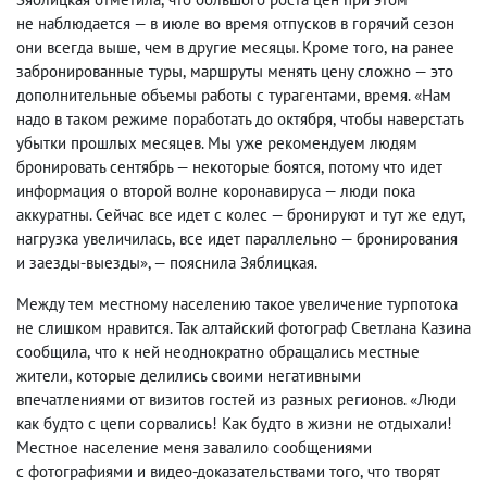
не наблюдается — в июле во время отпусков в горячий сезон
они всегда выше
,
чем в другие месяцы. Кроме того
,
на ранее
забронированные туры
,
маршруты менять цену сложно — это
дополнительные объемы работы с турагентами
,
время. «Нам
надо в таком режиме поработать до октября
,
чтобы наверстать
убытки прошлых месяцев. Мы уже рекомендуем людям
бронировать сентябрь — некоторые боятся
,
потому что идет
информация о второй волне коронавируса — люди пока
аккуратны. Сейчас все идет с колес — бронируют и тут же едут
,
нагрузка увеличилась
,
все идет параллельно — бронирования
и заезды-выезды», — пояснила Зяблицкая.
Между тем местному населению такое увеличение турпотока
не слишком нравится. Так алтайский фотограф Светлана Казина
сообщила
,
что к ней неоднократно обращались местные
жители
,
которые делились своими негативными
впечатлениями от визитов гостей из разных регионов. «Люди
как будто с цепи сорвались! Как будто в жизни не отдыхали!
Местное население меня завалило сообщениями
с фотографиями и видео-доказательствами того
,
что творят