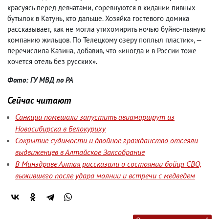
красуясь перед девчатами
,
соревнуются в кидании пивных
бутылок в Катунь
,
кто дальше. Хозяйка гостевого домика
рассказывает
,
как не могла утихомирить ночью буйно-пьяную
компанию жильцов. По Телецкому озеру поплыл пластик», —
перечислила Казина
,
добавив
,
что «иногда и в России тоже
хочется отель без русских».
Фото: ГУ МВД по РА
Сейчас читают
Санкции помешали запустить авиамаршрут из
Новосибирска в Белокуриху
Сокрытие судимости и двойное гражданство отсеяли
выдвиженцев в Алтайское Заксобрание
В Минздраве Алтая рассказали о состоянии бойца СВО,
выжившего после удара молнии и встречи с медведем