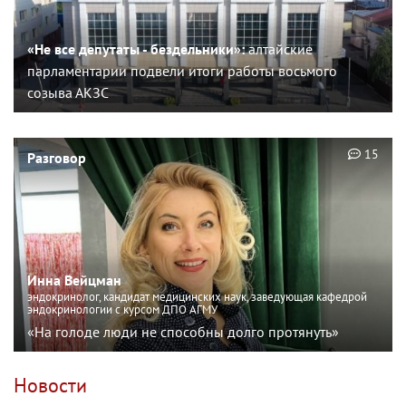
«Не все депутаты - бездельники»:
алтайские
парламентарии подвели итоги работы восьмого
созыва АКЗС
15
Разговор
Инна Вейцман
эндокринолог, кандидат медицинских наук, заведующая кафедрой
эндокринологии с курсом ДПО АГМУ
«На голоде люди не способны долго протянуть»
Новости