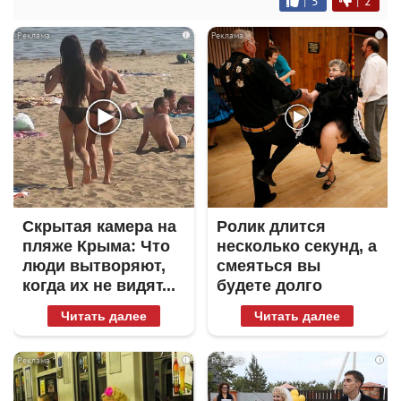
|
5
|
2
i
i
Скрытая камера на
Ролик длится
пляже Крыма: Что
несколько секунд, а
люди вытворяют,
смеяться вы
когда их не видят...
будете долго
Читать далее
Читать далее
i
i