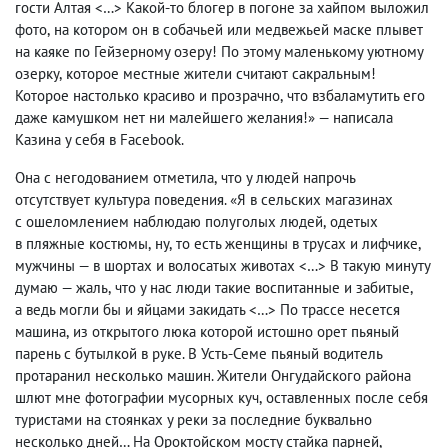
гости Алтая <…> Какой-то блогер в погоне за хайпом выложил
фото
,
на котором он в собачьей или медвежьей маске плывет
на каяке по Гейзерному озеру! По этому маленькому уютному
озерку
,
которое местные жители считают сакральным!
Которое настолько красиво и прозрачно
,
что взбаламутить его
даже камушком нет ни малейшего желания!» — написала
Казина у себя в Facebook.
Она с негодованием отметила
,
что у людей напрочь
отсутствует культура поведения. «Я в сельских магазинах
с ошеломлением наблюдаю полуголых людей
,
одетых
в пляжные костюмы
,
ну
,
то есть женщины в трусах и лифчике
,
мужчины — в шортах и волосатых животах <…> В такую минуту
думаю — жаль
,
что у нас люди такие воспитанные и забитые
,
а ведь могли бы и яйцами закидать <…> По трассе несется
машина
,
из открытого люка которой истошно орет пьяный
парень с бутылкой в руке. В Усть-Семе пьяный водитель
протаранил несколько машин. Жители Онгудайского района
шлют мне фотографии мусорных куч
,
оставленных после себя
туристами на стоянках у реки за последние буквально
несколько дней… На Ороктойском мосту стайка парней
,