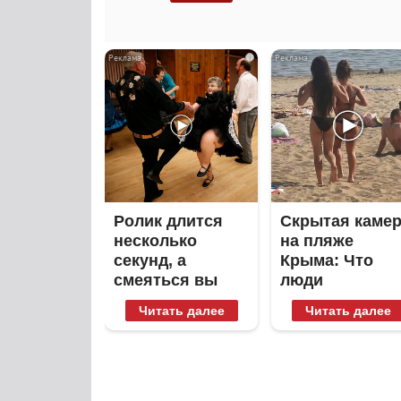
i
Ролик длится
Скрытая каме
несколько
на пляже
секунд, а
Крыма: Что
смеяться вы
люди
будете долго
вытворяют,
Читать далее
Читать далее
когда их не
видят...