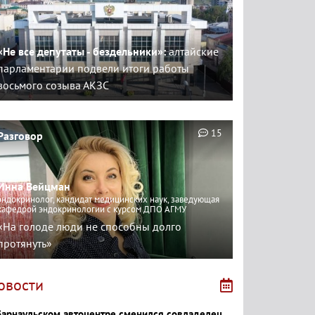
«Не все депутаты - бездельники»:
алтайские
парламентарии подвели итоги работы
восьмого созыва АКЗС
15
Разговор
Инна Вейцман
эндокринолог, кандидат медицинских наук, заведующая
кафедрой эндокринологии с курсом ДПО АГМУ
«На голоде люди не способны долго
протянуть»
овости
барнаульском автоцентре сменился совладелец