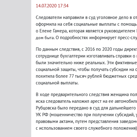
14.07.2020 17:34
Следователи направили в суд уголовное дело в 
оформила на себя социальные выплаты с помощь
о Елене Гамера
,
которая является руководителем
. О подробностях информирует пресс-сл
дом быта
По данным следствия
,
с 2016 по 2020 годы дире
сотруднице бухгалтерии изготавливать справки о
были значительно ниже реальных. Эти фиктивные
социальной защиты
,
чтобы получать субсидии на 
похитила более 77 тысяч рублей бюджетных сред
социальной выплаты.
В ходе предварительного следствия женщина пол
иска следователь наложил арест на ее автомоби
Рубцовска было передано в суд для дальнейшего ра
УК РФ
(
мошенничество при получении субсидий
,
правовыми актами
,
путем представления заведом
с использованием своего служебного положения)