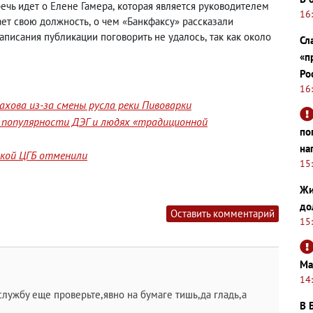
ечь идет о Елене Гамера
,
которая является руководителем
16
ает свою должность
,
о чем «Банкфаксу» рассказали
написания публикации поговорить не удалось
,
так как около
Сл
«п
Ро
16
хова из-за смены русла реки Пивоварки
 популярности ДЭГ и людях «традиционной
по
на
йской ЦГБ отменили
15
Жи
до
Оставить комментарий
15
Ма
14
лужбу еще проверьте,явно на бумаге тишь,да гладь,а
В 