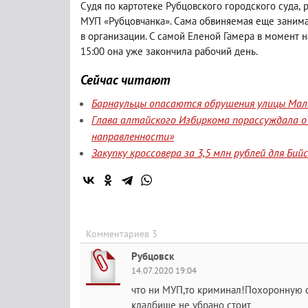
Судя по картотеке Рубцовского городского суда
,
р
МУП «Рубцовчанка». Сама обвиняемая еще заним
в организации. С самой Еленой Гамера в момент 
15:00 она уже закончила рабочий день.
Сейчас читают
Барнаульцы опасаются обрушения улицы Мала
Глава алтайского Избиркома порассуждала о
направленности»
Закупку кроссовера за 3,5 млн рублей для Би
Комментариев 3
Рубцовск
14.07.2020 19:04
что ни МУП,то криминал!Похоронную с
кладбище не убрано стоит