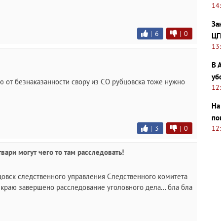
14
За
|
6
|
0
ЦГ
13
В 
уб
ю от безнаказанности свору из СО рубцовска тоже нужно
12
На
по
12
|
3
|
0
вари могут чего то там расследовать!
овск следственного управления Следственного комитета
краю завершено расследование уголовного дела... бла бла