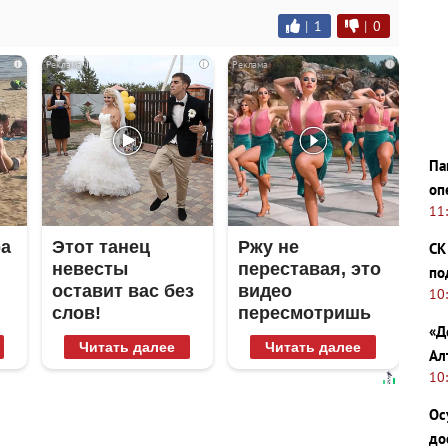
|
1
|
0
i
i
i
Па
оп
11
ра
Этот танец
Ржу не
СК
невесты
переставая, это
по
оставит вас без
видео
10
слов!
пересмотришь
«Д
Пересмотрела
не раз
Читать далее
Читать далее
Ал
10 раз
10
Ос
до