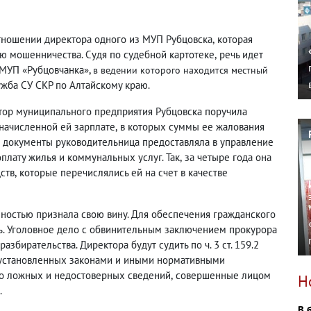
отношении директора одного из МУП Рубцовска
,
которая
ю мошенничества. Судя по судебной картотеке
,
речь идет
 МУП «Рубцовчанка»,
в ведении которого находится местный
ужба СУ СКР по Алтайскому краю.
ктор муниципального предприятия Рубцовска поручила
 начисленной ей зарплате
,
в которых суммы ее жалования
 документы руководительница предоставляла в управление
оплату жилья и коммунальных услуг. Так
,
за четыре года она
ств
,
которые перечислялись ей на счет в качестве
ностью признала свою вину. Для обеспечения гражданского
ль. Уголовное дело с обвинительным заключением прокурора
збирательства. Директора будут судить по ч. 3 ст. 159.2
установленных законами и иными нормативными
о ложных и недостоверных сведений
,
совершенные лицом
Н
.
В 