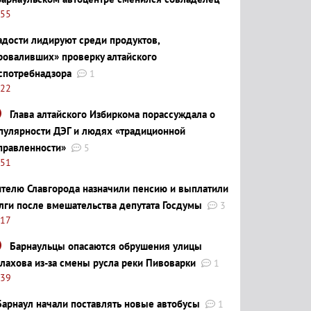
:55
адости лидируют среди продуктов,
роваливших» проверку алтайского
спотребнадзора
1
:22
Глава алтайского Избиркома порассуждала о
пулярности ДЭГ и людях «традиционной
правленности»
5
:51
телю Славгорода назначили пенсию и выплатили
лги после вмешательства депутата Госдумы
3
:17
Барнаульцы опасаются обрушения улицы
лахова из-за смены русла реки Пивоварки
1
:39
Барнаул начали поставлять новые автобусы
1