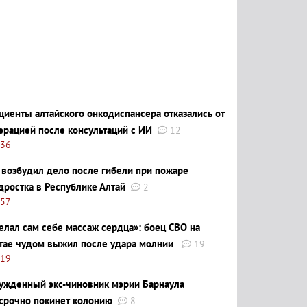
циенты алтайского онкодиспансера отказались от
ерацией после консультаций с ИИ
12
:36
 возбудил дело после гибели при пожаре
дростка в Республике Алтай
2
:57
елал сам себе массаж сердца»: боец СВО на
тае чудом выжил после удара молнии
19
:19
ужденный экс-чиновник мэрии Барнаула
срочно покинет колонию
8