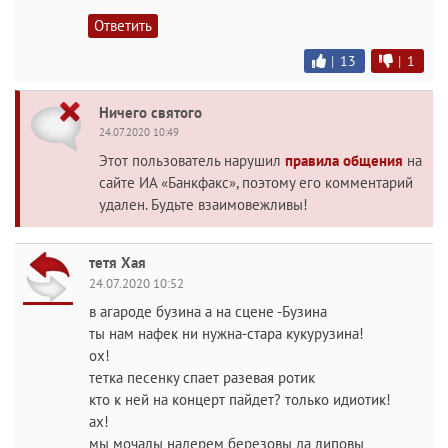
Ответить
|
13
|
1
Ничего святого
24.07.2020 10:49
Этот пользователь нарушил
правила общения
на
сайте ИА «Банкфакс», поэтому его комментарий
удален. Будьте взаимовежливы!
тетя Хая
24.07.2020 10:52
в агароде бузина а на сцене -Бузина
ты нам нафек ни нужна-стара кукурузина!
ох!
тетка песенку спает разевая ротик
кто к ней на концерт пайдет? только идиотик!
ах!
мы мочалы надерем березовы да липовы