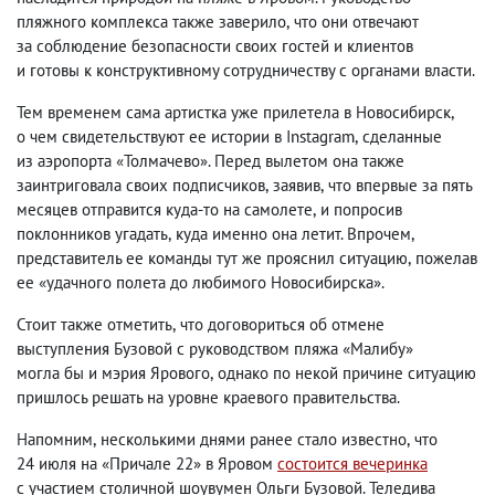
пляжного комплекса также заверило
,
что они отвечают
за соблюдение безопасности своих гостей и клиентов
и готовы к конструктивному сотрудничеству с органами власти.
Тем временем сама артистка уже прилетела в Новосибирск
,
о чем свидетельствуют ее истории в Instagram
,
сделанные
из аэропорта «Толмачево». Перед вылетом она также
заинтриговала своих подписчиков
,
заявив
,
что впервые за пять
месяцев отправится куда-то на самолете
,
и попросив
поклонников угадать
,
куда именно она летит. Впрочем
,
представитель ее команды тут же прояснил ситуацию
,
пожелав
ее «удачного полета до любимого Новосибирска».
Стоит также отметить
,
что договориться об отмене
выступления Бузовой с руководством пляжа «Малибу»
могла бы и мэрия Ярового
,
однако по некой причине ситуацию
пришлось решать на уровне краевого правительства.
Напомним
,
несколькими днями ранее стало известно
,
что
24 июля на «Причале 22» в Яровом
состоится вечеринка
с участием столичной шоувумен Ольги Бузовой. Теледива