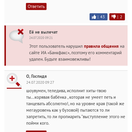
Ответить
|
43
|
2
Её не вылечат
24.07.2020 09:21
Этот пользователь нарушил
правила общения
на
сайте ИА «Банкфакс», поэтому его комментарий
удален. Будьте взаимовежливы!
О, Госпидя
24.07.2020 09:27
шоувумен, теледива, исполнит хиты-твою
ты...корявая бабёнка , которая не умеет петь и
танцевать абсолютно!, но на уровне края (такой же
мегауровень как у бузовой) пытаются то ли
запретить, то ли пропиарить "выступление этого не
пойми кого.