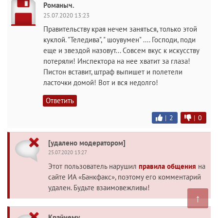
Романыч.
25.07.2020 13:23
Правительству края нечем заняться, только этой
куклой. "Теледива", " шоувумен" .... Господи, поди
еще и звездой назовут... Совсем вкус к искусству
потеряли! Инспектора на нее хватит за глаза!
Пистон вставит, штраф выпишет и полетели
ласточки домой! Вот и вся недолго!
Ответить
|
2
|
0
[удалено модератором]
25.07.2020 13:27
Этот пользователь нарушил
правила общения
на
сайте ИА «Банкфакс», поэтому его комментарий
удален. Будьте взаимовежливы!
↑
Крайнему