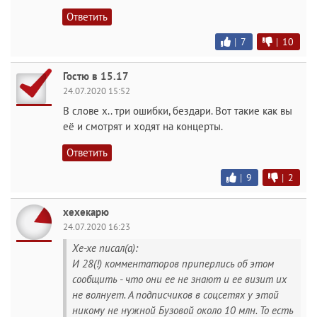
Ответить
|
7
|
10
Гостю в 15.17
24.07.2020 15:52
В слове х.. три ошибки, бездари. Вот такие как вы
её и смотрят и ходят на концерты.
Ответить
|
9
|
2
хехекарю
24.07.2020 16:23
Хе-хе писал(а):
И 28(!) комментаторов приперлись об этом
сообщить - что они ее не знают и ее визит их
не волнует. А подписчиков в соцсетях у этой
никому не нужной Бузовой около 10 млн. То есть