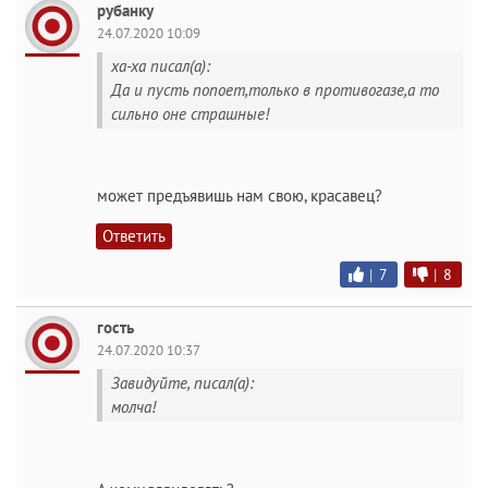
рубанку
24.07.2020 10:09
ха-ха писал(а):
Да и пусть попоет,только в противогазе,а то
сильно оне страшные!
может предъявишь нам свою, красавец?
Ответить
|
7
|
8
гость
24.07.2020 10:37
Завидуйте, писал(а):
молча!