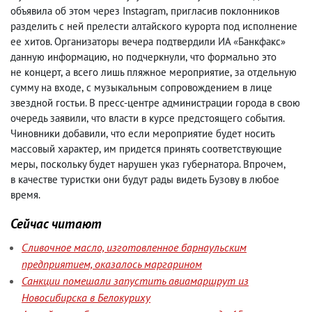
объявила об этом через Instagram
,
пригласив поклонников
разделить с ней прелести алтайского курорта под исполнение
ее хитов. Организаторы вечера подтвердили ИА «Банкфакс»
данную информацию
,
но подчеркнули
,
что формально это
не концерт
,
а всего лишь пляжное мероприятие
,
за отдельную
сумму на входе
,
с музыкальным сопровождением в лице
звездной гостьи. В пресс-центре администрации города в свою
очередь заявили
,
что власти в курсе предстоящего события.
Чиновники добавили
,
что если мероприятие будет носить
массовый характер
,
им придется принять соответствующие
меры
,
поскольку будет нарушен указ губернатора. Впрочем
,
в качестве туристки они будут рады видеть Бузову в любое
время.
Сейчас читают
Сливочное масло, изготовленное барнаульским
предприятием, оказалось маргарином
Санкции помешали запустить авиамаршрут из
Новосибирска в Белокуриху