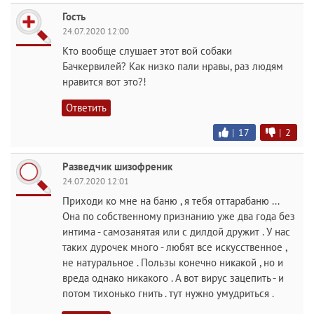
Гость
24.07.2020 12:00
Кто вообще слушает этот вой собаки
Бачкервилей? Как низко пали нравы, раз людям
нравится вот это?!
Ответить
|
17
|
2
Разведчик шизофреник
24.07.2020 12:01
Приходи ко мне на баню , я тебя оттарабаню ...
Она по собственному признанию уже два года без
интима - самозанятая или с дилдой дружит . У нас
таких дурочек много - любят все искусственное ,
не натуральное . Пользы конечно никакой , но и
вреда однако никакого . А вот вирус зацепить - и
потом тихонько гнить . тут нужно умудриться .