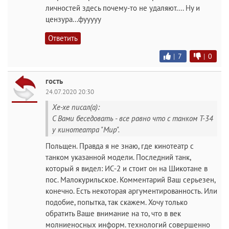
личностей здесь почему-то не удаляют.... Ну и
цензура...фууууу
Ответить
|
7
|
0
гость
24.07.2020 20:30
Хе-хе писал(а):
С Вами беседовать - все равно что с танком Т-34
у кинотеатра "Мир".
Польщен. Правда я не знаю, где кинотеатр с
танком указанной модели. Последний танк,
который я видел: ИС-2 и стоит он на Шикотане в
пос. Малокурильское. Комментарий Ваш серьезен,
конечно. Есть некоторая аргументированность. Или
подобие, попытка, так скажем. Хочу только
обратить Ваше внимание на то, что в век
молниеносных информ. технологий совершенно