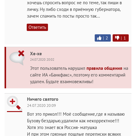
хочешь спросить вопрос не по теме, так пиши в
личку. Ну либо сходи в приёмную губернатора,
зачем спамить то посты просто так...
Ответить
|
2
|
1
Хе-хе
24.07.2020 20:02
Этот пользователь нарушил
правила общения
на
сайте ИА «Банкфакс», поэтому его комментарий
удален. Будьте взаимовежливы!
Ничего святого
24.07.2020 20:09
Вот это прикол!!! Моё сообщение,где я называю
Бузову бездарью,удалили как некорректное!!!
Хотя это знает вся Россия- матушка
И при этом грязные пошлые переписки всяких