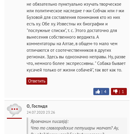
не обязательно пунктуально изучать творческое
или политическое наследие г-жи Собчак или г-жи
Бузовой для составления понимания кто из них
есть ху. Обе ху. Известны их биографии и
"послужные списки", т. с. Этого достаточно для
вынесения собственного вердикта. А
комментаторы на Алтае, в общем-то мало чем
отличаются от соотечественников в других
регионах. Здесь вы однозначно неправы. Ну, разве
что, немного более экспрессивны. " Собака бывает
кусачей только от жизни собачей", так вот как то.
Ответить
|
4
|
1
О, Госпидя
24.07.2020 23:26
Яровчанин писал(а):
Что то славгородские петушары молчат? Ау,