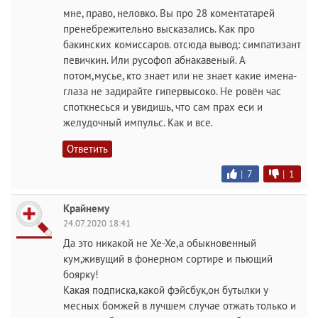
мне, право, неловко. Вы про 28 коментатарей
пренебрежительно высказались. Как про
бакинских комиссаров. отсюда вывод: симпатизант
певичкин. Или русофоп абнакавеный. А
потом,мусье, кто знает или не знает какие имена-
глаза не задирайте гипервысоко. Не ровён час
споткнесься и увидишь, что сам прах еси и
желудочный импульс. Как и все.
Ответить
|
7
|
1
Крайнему
24.07.2020 18:41
Да это никакой не Хе-Хе,а обыкновенный
кум,живущий в фонерном сортире и пьющий
боярку!
Какая подписка,какой фэйсбук,он бутылки у
месных бомжей в лучшем случае отжать только и