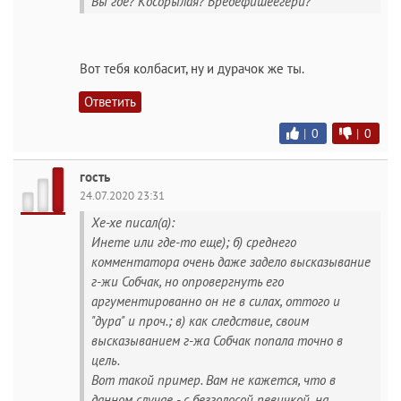
Вы где? Косорылая? Бредефишеегери?
Вот тебя колбасит, ну и дурачок же ты.
Ответить
|
0
|
0
гость
24.07.2020 23:31
Хе-хе писал(а):
Инете или где-то еще); б) среднего
комментатора очень даже задело высказывание
г-жи Собчак, но опровергнуть его
аргументированно он не в силах, оттого и
"дура" и проч.; в) как следствие, своим
высказыванием г-жа Собчак попала точно в
цель.
Вот такой пример. Вам не кажется, что в
данном случае - с безголосой певичкой, на