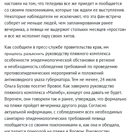
настояли на том
,
что теледива все же приедет и пообщается
со своими поклонниками
,
которые так ждали ее выступления.
Некоторые наблюдатели не исключают
,
что эта фан-встреча
соберет не меньше людей
,
чем запланированная ранее
вечеринка
,
а певица не выдержит стольких месяцев «простоя»
и все же исполнит пару своих хитов.
Как сообщили в пресс-службе правительства края
,
им
руководству пляжного комплекса
пришлось разъяснить
особенности эпидемиологической обстановки в регионе
и необходимость соблюдения требований по проведению
противоэпидемических мероприятий и положений
антиковидного указа губернатора. Тем не менее
,
24 июля
Ольга Бузова посетит Яровое. Как заверило руководство
пляжного комплекса «Малибу», концерт она давать не будет.
Впрочем
,
они говорили так и ранее
,
утверждая
,
что формально
на пляже пройдет вечеринка другого рода. Согласно
актуальной информации
,
с соблюдением всех необходимых
санитарно-эпидемиологических требований певица
пообщается со своими поклонниками и
,
как она и обещала
,
насладится природой на пляже в Яровом. Руководство