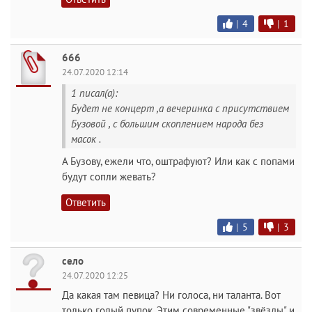
|
4
|
1
666
24.07.2020 12:14
1 писал(а):
Будет не концерт ,а вечеринка с присутствием
Бузовой , с большим скоплением народа без
масок .
А Бузову, ежели что, оштрафуют? Или как с попами
будут сопли жевать?
Ответить
|
5
|
3
село
24.07.2020 12:25
Да какая там певица? Ни голоса, ни таланта. Вот
только голый пупок. Этим современные "звёзды" и