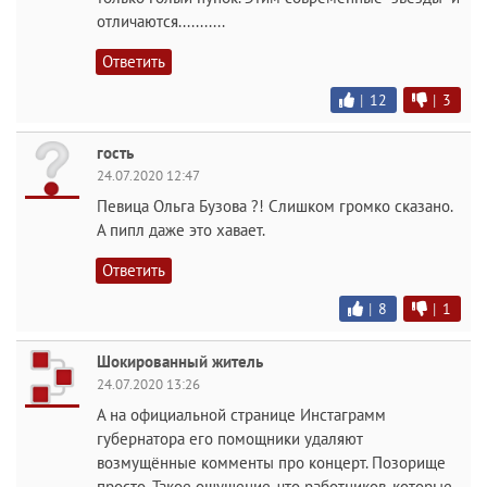
отличаются...........
Ответить
|
12
|
3
гость
24.07.2020 12:47
Певица Ольга Бузова ?! Слишком громко сказано.
А пипл даже это хавает.
Ответить
|
8
|
1
Шокированный житель
24.07.2020 13:26
А на официальной странице Инстаграмм
губернатора его помощники удаляют
возмущённые комменты про концерт. Позорище
просто. Такое ощущение, что работников, которые