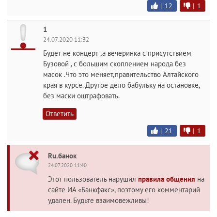
|
12
|
1
1
24.07.2020 11:32
Будет не концерт ,а вечеринка с присутствием
Бузовой , с большим скоплением народа без
масок .Что это меняет,правительство Алтайского
края в курсе. Другое дело бабульку на остановке,
без маски оштрафовать.
Ответить
|
21
|
1
Ru.банок
24.07.2020 11:40
Этот пользователь нарушил
правила общения
на
сайте ИА «Банкфакс», поэтому его комментарий
удален. Будьте взаимовежливы!