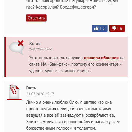
Что то славгородские петушары молчат? Ау, Вы
где? Косорылая? Бредефишеегери?
Ответить
|
5
|
6
Хе-хе
24.07.2020 14:51
Этот пользователь нарушил
правила общения
на
сайте ИА «Банкфакс», поэтому его комментарий
удален. Будьте взаимовежливы!
Гость
24.07.2020 15:17
Лично я очень люблю Олю. И щитаю что она
просто великая певица и очень толантливая
ведущая а все ей завилдуют и оскарбляют ее.
Злитесь молча а я серавно пойду и наслажусь ее
божественным голосом и толантом.