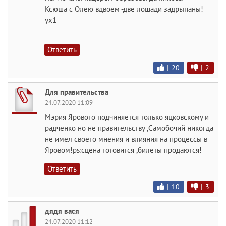
Ксюша с Олею вдвоем -две лошади задрыпаны!
ух1
Ответить
|
20
|
2
Для правительства
24.07.2020 11:09
Мэрия Ярового подчиняется только яцковскому и
радченко но не правительству ,Самобочий никогда
не имел своего мнения и влияния на процессы в
Яровом!ps:сцена готовится ,билеты продаются!
Ответить
|
10
|
3
дядя вася
24.07.2020 11:12