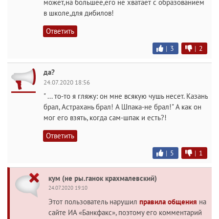
может,на большее,его не хватает с образованием
в школе,для дибилов!
Ответить
|
3
|
2
да?
24.07.2020 18:56
" ... то-то я гляжу: он мне всякую чушь несет. Казань
брал, Астрахань брал! А Шпака-не брал!" А как он
мог его взять, когда сам-шпак и есть?!
Ответить
|
5
|
1
кум (не ры.ганок крахмалевский)
24.07.2020 19:10
Этот пользователь нарушил
правила общения
на
сайте ИА «Банкфакс», поэтому его комментарий