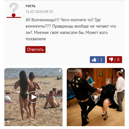
гость
31.07.2020 09:33
АУ Волчихинцы!!! Чего молчите то? Где
комменты??? Правдинцы вообще не читают что
ли?. Мнение своё написали бы. Может кого
похвалили
Ответить
|
2
|
0
i
i