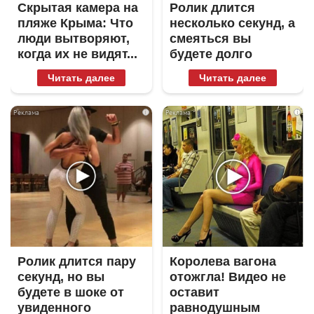
Скрытая камера на
Ролик длится
пляже Крыма: Что
несколько секунд, а
люди вытворяют,
смеяться вы
когда их не видят...
будете долго
Читать далее
Читать далее
i
i
Ролик длится пару
Королева вагона
секунд, но вы
отожгла! Видео не
будете в шоке от
оставит
увиденного
равнодушным