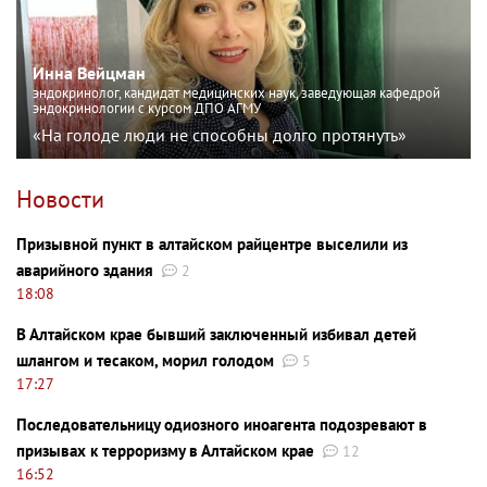
Инна Вейцман
эндокринолог, кандидат медицинских наук, заведующая кафедрой
эндокринологии с курсом ДПО АГМУ
«На голоде люди не способны долго протянуть»
Новости
Призывной пункт в алтайском райцентре выселили из
аварийного здания
2
18:08
В Алтайском крае бывший заключенный избивал детей
шлангом и тесаком, морил голодом
5
17:27
Последовательницу одиозного иноагента подозревают в
призывах к терроризму в Алтайском крае
12
16:52