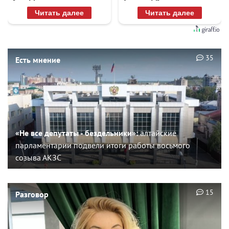
Читать далее
Читать далее
35
Есть мнение
«Не все депутаты - бездельники»:
алтайские
парламентарии подвели итоги работы восьмого
созыва АКЗС
15
Разговор