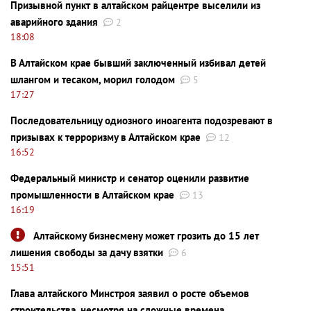
Призывной пункт в алтайском райцентре выселили из
аварийного здания
2
18:08
В Алтайском крае бывший заключенный избивал детей
шлангом и тесаком, морил голодом
5
17:27
Последовательницу одиозного иноагента подозревают в
призывах к терроризму в Алтайском крае
12
16:52
Федеральный министр и сенатор оценили развитие
промышленности в Алтайском крае
13
16:19
Алтайскому бизнесмену может грозить до 15 лет
лишения свободы за дачу взятки
6
15:51
Глава алтайского Минстроя заявил о росте объемов
строительства, несмотря на сложные времена