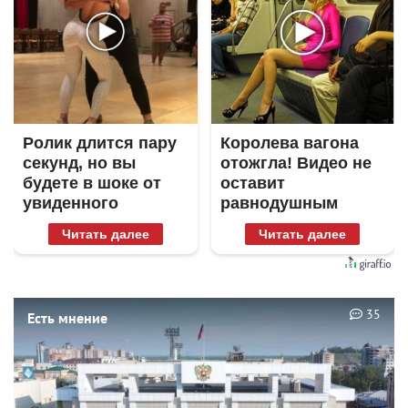
Ролик длится пару
Королева вагона
секунд, но вы
отожгла! Видео не
будете в шоке от
оставит
увиденного
равнодушным
Читать далее
Читать далее
35
Есть мнение