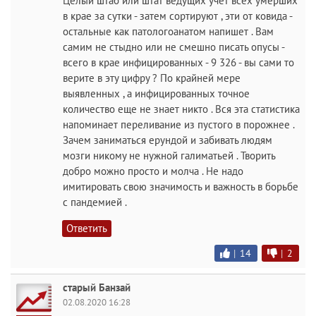
Целый штаб или штат ведущих учет всех умерших
в крае за сутки - затем сортируют , эти от ковида -
остальные как патологоанатом напишет . Вам
самим не стыдно или не смешно писать опусы -
всего в крае инфицированных - 9 326 - вы сами то
верите в эту цифру ? По крайней мере
выявленных , а инфицированных точное
количество еще не знает никто . Вся эта статистика
напоминает переливание из пустого в порожнее .
Зачем заниматься ерундой и забивать людям
мозги никому не нужной галиматьей . Творить
добро можно просто и молча . Не надо
имитировать свою значимость и важность в борьбе
с пандемией .
Ответить
|
14
|
2
старый Банзай
02.08.2020 16:28