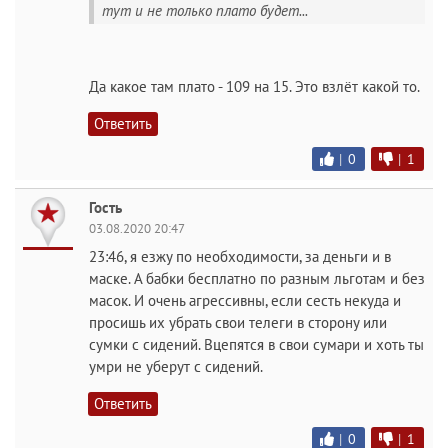
тут и не только плато будет...
Да какое там плато - 109 на 15. Это взлёт какой то.
Ответить
|
0
|
1
Гость
03.08.2020 20:47
23:46, я езжу по необходимости, за деньги и в
маске. А бабки бесплатно по разным льготам и без
масок. И очень агрессивны, если сесть некуда и
просишь их убрать свои телеги в сторону или
сумки с сидений. Вцепятся в свои сумари и хоть ты
умри не уберут с сидений.
Ответить
|
0
|
1