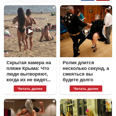
i
i
Скрытая камера на
Ролик длится
пляже Крыма: Что
несколько секунд, а
люди вытворяют,
смеяться вы
когда их не видят...
будете долго
Читать далее
Читать далее
i
i