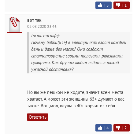
|
5
|
1
вот так
02.08.2020 23:46
Гость писал(а):
Почему бабки(65+) в электричках ездят каждый
день и даже без масок? Они создают
столпотворение своими телегами, рюкзаками,
сумарями. Как другим людям ездить в такой
ужасной одстановке?
Но вы же пешком не ходите, значит всем места
хватает. А может эти женщины 65+ думают о вас
также. Вот ,мол, клуша в 40+ корчит из себя.
Ответить
|
4
|
2