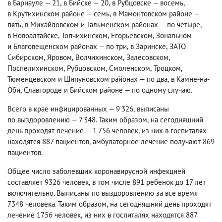
в Барнауле — 21
,
в Бийске — 20
,
в Рубцовске — восемь
,
в Крутихинском районе — семь
,
в Мамонтовском районе —
пять
,
в Михайловском и Тальменском районах — по четыре
,
в Новоалтайске
,
Топчихинском
,
Егорьевском
,
Зональном
и Благовещенском районах — по три
,
в Заринске
,
ЗАТО
Сибирском
,
Яровом
,
Волчихинском
,
Залесовском
,
Поспелихинском
,
Рубцовском
,
Смоленском
,
Троцком
,
Тюменцевском и Шипуновском районах — по два
,
в Камне-на-
Оби
,
Славгороде и Бийском районе — по одному случаю.
Всего в крае инфицированных — 9 326
,
выписаны
по выздоровлению — 7 348. Таким образом
,
на сегодняшний
день проходят лечение — 1 756 человек
,
из них в госпиталях
находятся 887 пациентов
,
амбулаторное лечение получают 869
пациентов.
Общее число заболевших коронавирусной инфекцией
составляет 9326 человек
,
в том числе 891 ребенок до 17 лет
включительно. Выписаны по выздоровлению за все время
7348 человека. Таким образом
,
на сегодняшний день проходят
лечение 1756 человек
,
из них в госпиталях находятся 887