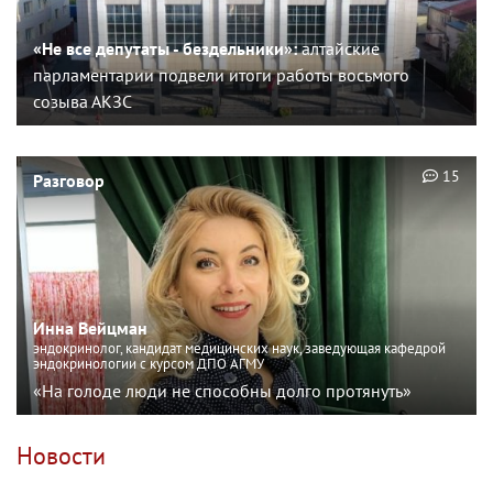
«Не все депутаты - бездельники»:
алтайские
парламентарии подвели итоги работы восьмого
созыва АКЗС
15
Разговор
Инна Вейцман
эндокринолог, кандидат медицинских наук, заведующая кафедрой
эндокринологии с курсом ДПО АГМУ
«На голоде люди не способны долго протянуть»
Новости