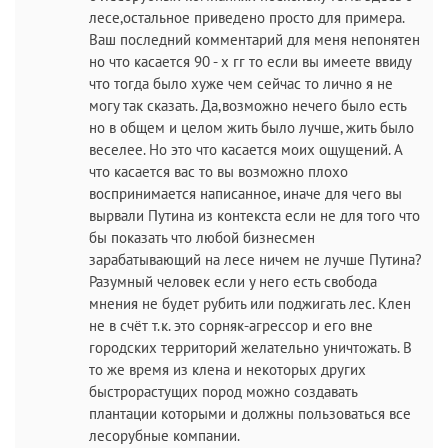
лесе,остальное приведено просто для примера.
Ваш последний комментарий для меня непонятен
но что касается 90 - х гг то если вы имеете ввиду
что тогда было хуже чем сейчас то лично я не
могу так сказать. Да,возможно нечего было есть
но в общем и целом жить было лучше, жить было
веселее. Но это что касается моих ощущений. А
что касается вас то вы возможно плохо
воспринимается написанное, иначе для чего вы
вырвали Путина из контекста если не для того что
бы показать что любой бизнесмен
зарабатывающий на лесе ничем не лучше Путина?
Разумный человек если у него есть свобода
мнения не будет рубить или поджигать лес. Клен
не в счёт т.к. это сорняк-агрессор и его вне
городских территорий желательно уничтожать. В
то же время из клена и некоторых других
быстрорастущих пород можно создавать
плантации которыми и должны пользоваться все
лесорубные компании.