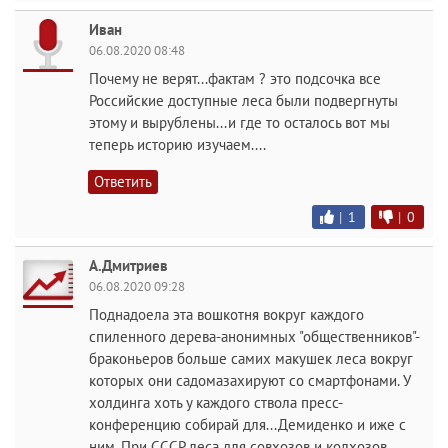
Иван
06.08.2020 08:48
Почему не верят...фактам ? это подсочка все
Российские доступные леса были подвергнуты
этому и вырублены...и где то осталось вот мы
теперь историю изучаем....
Ответить
|
1
|
0
А.Дмитриев
06.08.2020 09:28
Поднадоела эта вошкотня вокруг каждого
спиленного дерева-анонимных "общественников"-
браконьеров больше самих макушек леса вокруг
которых они садомазахируют со смартфонами. У
холдинга хоть у каждого ствола пресс-
конференцию собирай для...Демиденко и иже с
ним. При СССР леса для совхозов и колхозов