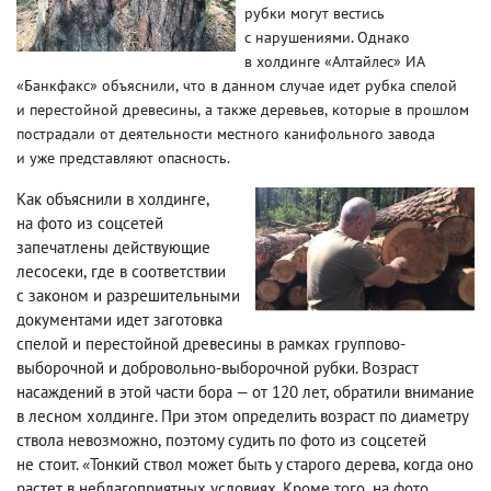
рубки могут вестись
с нарушениями. Однако
в холдинге «Алтайлес» ИА
«Банкфакс» объяснили
,
что в данном случае идет рубка спелой
и перестойной древесины
,
а также деревьев
,
которые в прошлом
пострадали от деятельности местного канифольного завода
и уже представляют опасность.
Как объяснили в холдинге
,
на фото из соцсетей
запечатлены действующие
лесосеки
,
где в соответствии
с законом и разрешительными
документами идет заготовка
спелой и перестойной древесины в рамках группово-
выборочной и добровольно-выборочной рубки. Возраст
насаждений в этой части бора — от 120 лет
,
обратили внимание
в лесном холдинге. При этом определить возраст по диаметру
ствола невозможно
,
поэтому судить по фото из соцсетей
не стоит. «Тонкий ствол может быть у старого дерева
,
когда оно
растет в неблагоприятных условиях. Кроме того
,
на фото