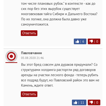
том числе плановых рубок." в контексте - как до
сих пор без этих вырубок существует
многовековая тайга Сибири и Дальнего Востока?
По их логике, она должна была давно уже
самоуничтожится.
Ответить
|
6
|
0
Павловчанин
05.08.2020 21:46
Вы этот бред совсем для дураков придумали? Со
структурами холдинга расторгли ряд договоров
аренды на участки лесного фонда - теперь рубить
все подряд будут, но Павловский район это вам не
Камень, ждите ответ.
Ответить
|
11
|
0