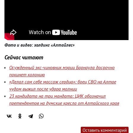
Фото и видео: холдинг «Алтайлес»
Сейчас читают
Осужденный экс-чиновник мэрии Барнаула досрочно
покинет колонию
«Делал сам себе массаж сердца»: боец СВО на Алтае
чудом выжил после удара молнии
23 кандидата на три мандата: ЦИК обозначил
претендентов на думские кресла от Алтайского края
Оставить комментарий