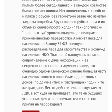
пилили более сегодняшнего и в каждом хозяйстве
были свои лесопилки. Нет коллективных хозяйств
и плаха с брусом без геометрии разве что азиатам
задарма потребна. Врут, говоря о рубках леса и их
объёмах сейчас-просто холдинг технологически
"перепрыгнул" уровень владельцев пилорам с
примитивностью переработки. А насчёт леса для
населения по Закону 87 ФЗ-вникнув в
распределение леса для строительства и хознужд
населению НКО "Гласность" наткнулась на такое
сопротивление о даче информации и её
секретности со стороны администрации, что
очевидно одно-в Каменском районе большая часть
населения является новосёлами деревянных
домов (по документам) и "застройщики" одни и те
же граждане. Лес-то действительно отпускается
ЛДК, а вот куда он пропадает...это тема будущих
уголовных дел и чиновничьих тел из тех, кто
припал на лесораздел?!