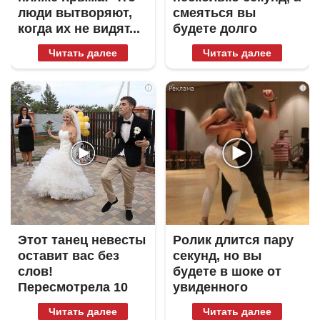
люди вытворяют,
смеяться вы
когда их не видят...
будете долго
Читать далее
Читать далее
i
i
Этот танец невесты
Ролик длится пару
оставит вас без
секунд, но вы
слов!
будете в шоке от
Пересмотрела 10
увиденного
раз
Читать далее
Читать далее