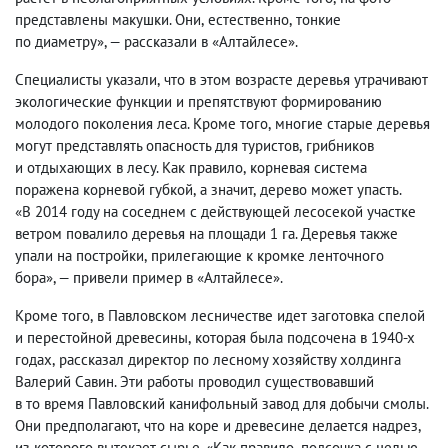
представлены макушки. Они
,
естественно
,
тонкие
по диаметру», — рассказали в «Алтайлесе».
Специалисты указали
,
что в этом возрасте деревья утрачивают
экологические функции и препятствуют формированию
молодого поколения леса. Кроме того
,
многие старые деревья
могут представлять опасность для туристов
,
грибников
и отдыхающих в лесу. Как правило
,
корневая система
поражена корневой губкой
,
а значит
,
дерево может упасть.
«В 2014 году на соседнем с действующей лесосекой участке
ветром повалило деревья на площади 1 га. Деревья также
упали на постройки
,
прилегающие к кромке ленточного
бора», — привели пример в «Алтайлесе».
Кроме того
,
в Павловском лесничестве идет заготовка спелой
и перестойной древесины
,
которая была подсочена в 1940-х
годах
,
рассказал директор по лесному хозяйству холдинга
Валерий Савин. Эти работы проводил существовавший
в то время Павловский канифольный завод для добычи смолы.
Они предполагают
,
что на коре и древесине делается надрез
,
из которого вытекает сырье. «Как правило
,
подсочка с целью