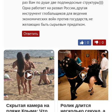
раз Вам по душе две подпиндосные структуры))))
Одна работает на развал России, другая
инструмент глобальщиков для ведения
экономических войн против государств, не
желающих быть сырьевым придатком.
Ответить
|
0
|
0
i
i
Скрытая камера на
Ролик длится
пляже Крыма: Что
несколько секунд, а