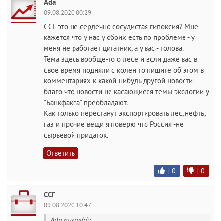
Ada
09.08.2020 00:29
ССГ это не сердечно сосудистая гипоксия? Мне
кажется что у нас у обоих есть по проблеме - у
меня не работает цитатник, а у вас - голова.
Тема здесь вообще-то о лесе и если даже вас в
свое время подняли с колен то пишите об этом в
комментариях к какой-нибудь другой новости -
благо что новости не касающиеся темы экологии у
"Банкфакса" преобладают.
Как только перестанут экспортировать лес, нефть,
газ и прочие вещи я поверю что Россия -не
сырьевой придаток.
Ответить
|
0
|
0
ССГ
09.08.2020 10:47
Ada писал(а):