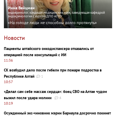
Инна Вейцман
эндокринолог, кандидат медицинских наук, заведующая кафедрой
эндокринологии с курсом ДПО АГМУ
«На голоде люди не способны долго протянуть»
Новости
Пациенты алтайского онкодиспансера отказались от
операцией после консультаций с ИИ
11:36
СК возбудил дело после гибели при пожаре подростка в
Республике Алтай
1
10:57
«Делал сам себе массаж сердца»: боец СВО на Алтае чудом
выжил после удара молнии
4
10:19
Осужденный экс-чиновник мэрии Барнаула досрочно покинет