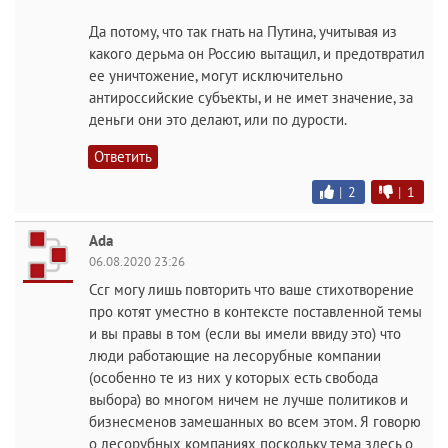
Да потому, что так гнать на Путина, учитывая из
какого дерьма он Россию вытащил, и предотвратил
ее уничтожение, могут исключительно
антироссийские субъекты, и не имет значение, за
деньги они это делают, или по дурости.
Ответить
|
2
|
1
Ada
06.08.2020 23:26
Ссг могу лишь повторить что ваше стихотворение
про котят уместно в контексте поставленной темы
и вы правы в том (если вы имели ввиду это) что
люди работающие на лесорубные компании
(особенно те из них у которых есть свобода
выбора) во многом ничем не лучше политиков и
бизнесменов замешанных во всем этом. Я говорю
о лесорубных компаниях поскольку тема здесь о