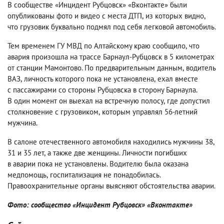
В сообществе «Инцидент Рубцовск» «Вконтакте» были
опубликованы фото и видео с места ДТП
,
из которых видно
,
что грузовик буквально подмял под себя легковой автомобиль.
Тем временем ГУ МВД по Алтайскому краю сообщило
,
что
авария произошла на трассе Барнаул-Рубцовск в 5 километрах
от станции Мамонтово. По предварительным данным
,
водитель
ВАЗ
,
личность которого пока не установлена
,
ехал вместе
с пассажирами со стороны Рубцовска в сторону Барнаула.
В один момент он выехал на встречную полосу
,
где допустил
столкновение с грузовиком
,
которым управлял 56-летний
мужчина.
В салоне отечественного автомобиля находились мужчины 38
,
31 и 35 лет
,
а также две женщины. Личности погибших
в аварии пока не установлены. Водителю была оказана
медпомощь
,
госпитализация не понадобилась.
Правоохранительные органы выясняют обстоятельства аварии.
Фото: сообщество «Инцидент Рубцовск» «Вконтакте»