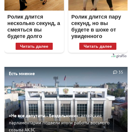
Ролик длится
Ролик длится пару
несколько секунд, а
секунд, но вы
смеяться вы
будете в шоке от
будете долго
увиденного
Читать далее
Читать далее
35
Есть мнение
«Не все депутаты - бездельники»:
алтайские
парламентарии подвели итоги работы восьмого
созыва АКЗС