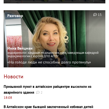
15
Разговор
Инна Вейцман
эндокринолог, кандидат медицинских наук, заведующая кафедрой
эндокринологии с курсом ДПО АГМУ
«На голоде люди не способны долго протянуть»
Новости
Призывной пункт в алтайском райцентре выселили из
аварийного здания
2
18:08
В Алтайском крае бывший заключенный избивал детей