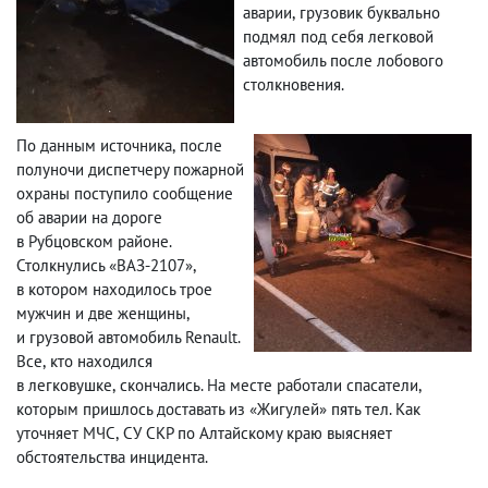
аварии
,
грузовик буквально
подмял под себя легковой
автомобиль после лобового
столкновения.
По данным источника
,
после
полуночи диспетчеру пожарной
охраны поступило сообщение
об аварии на дороге
в Рубцовском районе.
Столкнулись «ВАЗ-2107»,
в котором находилось трое
мужчин и две женщины
,
и грузовой автомобиль Renault.
Все
,
кто находился
в легковушке
,
скончались. На месте работали спасатели
,
которым пришлось доставать из «Жигулей» пять тел. Как
уточняет МЧС
,
СУ СКР по Алтайскому краю выясняет
обстоятельства инцидента.