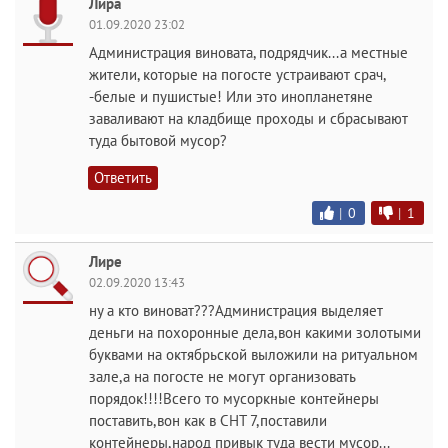
Лира
01.09.2020 23:02
Администрация виновата, подрядчик...а местные
жители, которые на погосте устраивают срач,
-белые и пушистые! Или это инопланетяне
заваливают на кладбище проходы и сбрасывают
туда бытовой мусор?
Ответить
|
0
|
1
Лире
02.09.2020 13:43
ну а кто виноват???Администрация выделяет
деньги на похоронные дела,вон какими золотыми
буквами на октябрьской выложили на ритуальном
зале,а на погосте не могут организовать
порядок!!!!Всего то мусоркные контейнеры
поставить,вон как в СНТ 7,поставили
контейнеры,народ привык туда вести мусор...