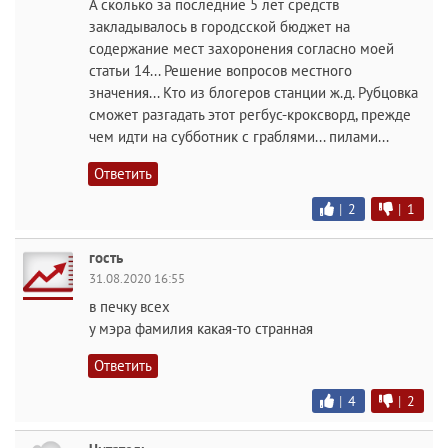
А сколько за последние 5 лет средств
закладывалось в городсской бюджет на
содержание мест захоронения согласно моей
статьи 14... Решение вопросов местного
значения... Кто из блогеров станции ж.д. Рубцовка
сможет разгадать этот регбус-кроксворд, прежде
чем идти на субботник с граблями... пилами...
Ответить
|
2
|
1
гость
31.08.2020 16:55
в печку всех
у мэра фамилия какая-то странная
Ответить
|
4
|
2