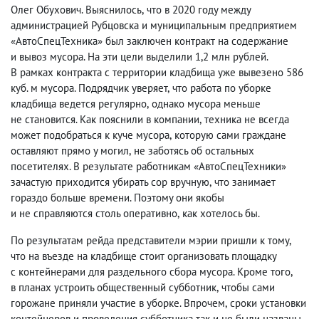
Олег Обухович. Выяснилось
,
что в 2020 году между
администрацией Рубцовска и муниципальным предприятием
«АвтоСпецТехника» был заключен контракт на содержание
и вывоз мусора. На эти цели выделили 1,2 млн рублей.
В рамках контракта с территории кладбища уже вывезено 586
куб. м мусора. Подрядчик уверяет
,
что работа по уборке
кладбища ведется регулярно
,
однако мусора меньше
не становится. Как пояснили в компании
,
техника не всегда
может подобраться к куче мусора
,
которую сами граждане
оставляют прямо у могил
,
не заботясь об остальных
посетителях. В результате работникам «АвтоСпецТехники»
зачастую приходится убирать сор вручную
,
что занимает
гораздо больше времени. Поэтому они якобы
и не справляются столь оперативно
,
как хотелось бы.
По результатам рейда представители мэрии пришли к тому
,
что на въезде на кладбище стоит организовать площадку
с контейнерами для раздельного сбора мусора. Кроме того
,
в планах устроить общественный субботник
,
чтобы сами
горожане приняли участие в уборке. Впрочем
,
сроки установки
контейнеров и проведения субботника так и не были названы.