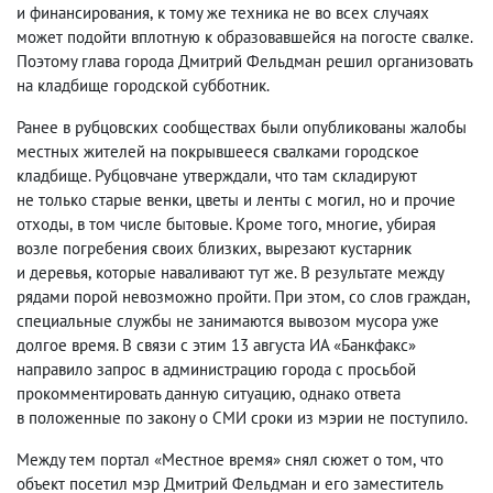
и финансирования
,
к тому же техника не во всех случаях
может подойти вплотную к образовавшейся на погосте свалке.
Поэтому глава города Дмитрий Фельдман решил организовать
на кладбище городской субботник.
Ранее в рубцовских сообществах были опубликованы жалобы
местных жителей на покрывшееся свалками городское
кладбище. Рубцовчане утверждали
,
что там складируют
не только старые венки
,
цветы и ленты с могил
,
но и прочие
отходы
,
в том числе бытовые. Кроме того
,
многие
,
убирая
возле погребения своих близких
,
вырезают кустарник
и деревья
,
которые наваливают тут же. В результате между
рядами порой невозможно пройти. При этом
,
со слов граждан
,
специальные службы не занимаются вывозом мусора уже
долгое время. В связи с этим 13 августа ИА «Банкфакс»
направило запрос в администрацию города с просьбой
прокомментировать данную ситуацию
,
однако ответа
в положенные по закону о СМИ сроки из мэрии не поступило.
Между тем портал «Местное время» снял сюжет о том
,
что
объект посетил мэр Дмитрий Фельдман и его заместитель