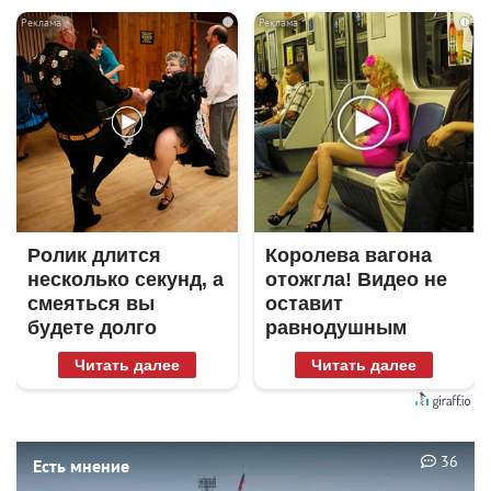
i
i
Ролик длится
Королева вагона
несколько секунд, а
отожгла! Видео не
смеяться вы
оставит
будете долго
равнодушным
Читать далее
Читать далее
36
Есть мнение