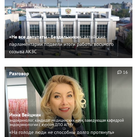
«Не все депутаты - бездельники»:
алтайские
парламентарии подвели итоги работы восьмого
созыва АКЗС
16
Разговор
Инна Вейцман
эндокринолог, кандидат медицинских наук, заведующая кафедрой
эндокринологии с курсом ДПО АГМУ
«На голоде люди не способны долго протянуть»