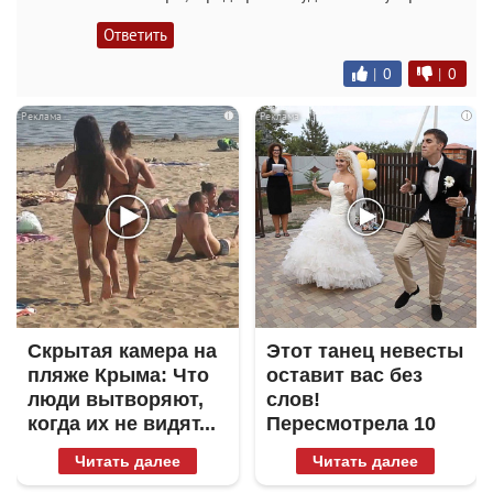
Ответить
|
0
|
0
i
i
Скрытая камера на
Этот танец невесты
пляже Крыма: Что
оставит вас без
люди вытворяют,
слов!
когда их не видят...
Пересмотрела 10
раз
Читать далее
Читать далее