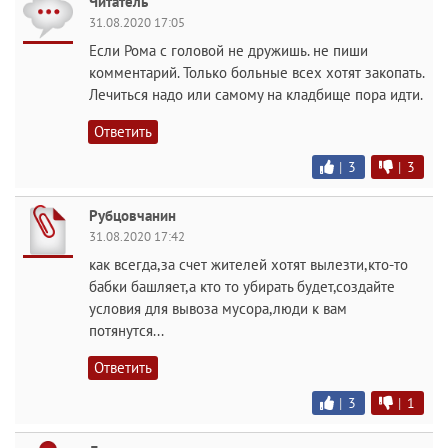
Читатель
31.08.2020 17:05
Если Рома с головой не дружишь. не пиши
комментарий. Только больные всех хотят закопать.
Лечиться надо или самому на кладбище пора идти.
Ответить
|
3
|
3
Рубцовчанин
31.08.2020 17:42
как всегда,за счет жителей хотят вылезти,кто-то
бабки башляет,а кто то убирать будет,создайте
условия для вывоза мусора,люди к вам
потянутся...
Ответить
|
3
|
1