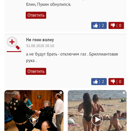
блин, Пукин обнулился.
Ответить
|
2
|
0
Не гони волну
31.08.2020 20:10
а не будут брать - отключим газ . Бриллиантовая
рука .
Ответить
|
2
|
0
i
i