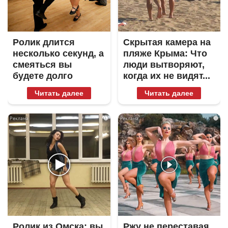
Ролик длится
Скрытая камера на
несколько секунд, а
пляже Крыма: Что
смеяться вы
люди вытворяют,
будете долго
когда их не видят...
Читать далее
Читать далее
i
i
Ролик из Омска: вы
Ржу не переставая,