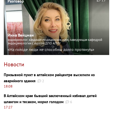
15
Разговор
Инна Вейцман
эндокринолог, кандидат медицинских наук, заведующая кафедрой
эндокринологии с курсом ДПО АГМУ
«На голоде люди не способны долго протянуть»
Новости
Призывной пункт в алтайском райцентре выселили из
аварийного здания
2
18:08
В Алтайском крае бывший заключенный избивал детей
шлангом и тесаком, морил голодом
6
17:27