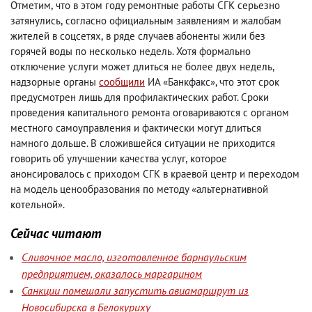
Отметим
,
что в этом году ремонтные работы СГК серьезно
затянулись
,
согласно официальным заявлениям и жалобам
жителей в соцсетях
,
в ряде случаев абоненты жили без
горячей воды по несколько недель. Хотя формально
отключение услуги может длиться не более двух недель
,
надзорные органы
сообщили
ИА «Банкфакс», что этот срок
предусмотрен лишь для профилактических работ. Сроки
проведения капитального ремонта оговариваются с органом
местного самоуправления и фактически могут длиться
намного дольше. В сложившейся ситуации не приходится
говорить об улучшении качества услуг
,
которое
анонсировалось с приходом СГК в краевой центр и переходом
на модель ценообразования по методу «альтернативной
котельной».
Сейчас читают
Сливочное масло, изготовленное барнаульским
предприятием, оказалось маргарином
Санкции помешали запустить авиамаршрут из
Новосибирска в Белокуриху