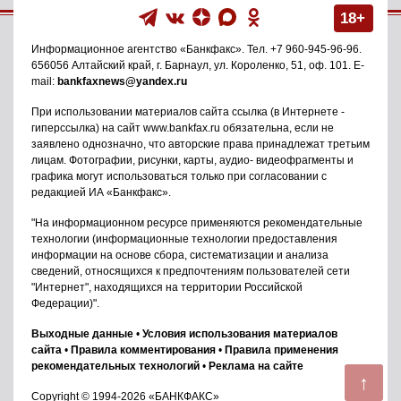
18+
Информационное агентство
«Банкфакс»
. Тел.
+7 960-945-96-96
.
656056
Алтайский край, г. Барнаул
,
ул. Короленко, 51, оф. 101
. E-
mail:
bankfaxnews@yandex.ru
При использовании материалов сайта ссылка (в Интернете -
гиперссылка) на сайт www.bankfax.ru обязательна, если не
заявлено однозначно, что авторские права принадлежат третьим
лицам. Фотографии, рисунки, карты, аудио- видеофрагменты и
графика могут использоваться только при согласовании с
редакцией ИА «Банкфакс».
"На информационном ресурсе применяются рекомендательные
технологии (информационные технологии предоставления
информации на основе сбора, систематизации и анализа
сведений, относящихся к предпочтениям пользователей сети
"Интернет", находящихся на территории Российской
Федерации)".
Выходные данные
•
Условия использования материалов
сайта
•
Правила комментирования
•
Правила применения
рекомендательных технологий
•
Реклама на сайте
↑
Copyright © 1994-2026 «БАНКФАКС»