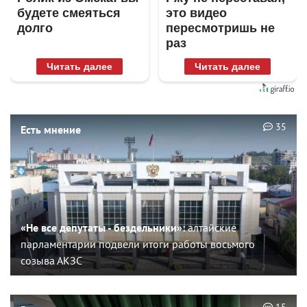
будете смеяться
это видео
долго
пересмотришь не
раз
Читать далее
Читать далее
35
Есть мнение
«Не все депутаты - бездельники»:
алтайские
парламентарии подвели итоги работы восьмого
созыва АКЗС