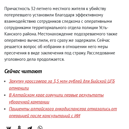
Причастность 32-летнего местного жителя к убийству
потерпевшего установили благодаря эффективному
взаимодействию сотрудников следкома с оперативными
сотрудниками территориального отдела полиции Усть-
Канского района. Местонахождение подозреваемого также
оперативно вычислили
,
его сразу же задержали. Сейчас
решается вопрос об избрании в отношении него меры
пресечения в виде заключения под стражу. Расследование
уголовного дела продолжается.
Сейчас читают
Закупку кроссовера за 3,5 млн рублей для Бийской ЦГБ
отменили
В Алтайском крае озвучили первые результаты
уборочной кампании
Пациенты алтайского онкодиспансера отказались от
операцией после консультаций с ИИ