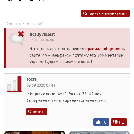
Оставить комментарий
Один комментарий
ticaltyviosest
03.09.2020 02:06
Этот пользователь нарушил
правила общения
на
сайте ИА «Банкфакс», поэтому его комментарий
удален. Будьте взаимовежливы!
гость
03.09.2020 07:48
"сборщик кореньев"- Россия 21-ый век.
Собирательство и кореньекопательство.
Ответить
|
6
|
1
i
i