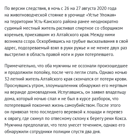
По версии следствия
,
в ночь с 26 на 27 августа 2020 года
на животноводческой стоянке в урочище «Устье Уложая»
на территории Усть-Канского района ранее неоднократно
судимый местный житель распивал спиртное со сборщиком
кореньев
,
приехавшим из Алтайского края. Между ними
возникла ссора. Оскорбившись на грубые высказывания в свой
адрес
,
подозреваемый взял в руки ружье и не менее двух раз
выстрелил в область правой ноги и руки потерпевшего.
Примечательно
,
что оба мужчины не осознали произошедшее
и продолжили попойку
,
после чего легли спать. Однако ночью
32-летний житель Алтайского края скончался от потери крови.
Проснувшись утром
,
злоумышленник обнаружил его мертвым
на веранде домовладения. Испугавшись
,
он заявил владельцу
дома
,
который ночью спал и не был в курсе разборок
,
что
потерпевший покончил жизнь самоубийством. После этого
он привязал тело последнего веревкой к лошади и перевез
к оврагу
,
где скинул по отвесному склону к берегу реки Кокса.
Мужчина предполагал
,
что тело унесет течением
,
однако его
обнаружили сотрудники полиции спустя два дня.