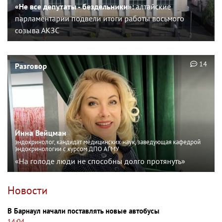
«Не все депутаты - бездельники»:
алтайские
парламентарии подвели итоги работы восьмого
созыва АКЗС
14
Разговор
Инна Вейцман
эндокринолог, кандидат медицинских наук, заведующая кафедрой
эндокринологии с курсом ДПО АГМУ
«На голоде люди не способны долго протянуть»
Новости
В Барнаул начали поставлять новые автобусы
14:04