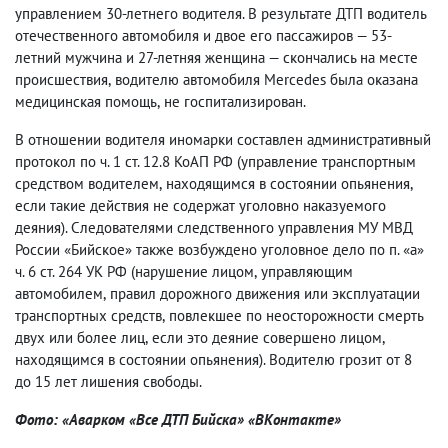
управлением 30-летнего водителя. В результате ДТП водитель
отечественного автомобиля и двое его пассажиров — 53-
летний мужчина и 27-летняя женщина — скончались на месте
происшествия
,
водителю автомобиля Mercedes была оказана
медицинская помощь
,
не госпитализирован.
В отношении водителя иномарки составлен административный
протокол по ч. 1 ст. 12.8 КоАП РФ
(
управление транспортным
средством водителем
,
находящимся в состоянии опьянения
,
если такие действия не содержат уголовно наказуемого
деяния). Следователями следственного управления МУ МВД
России «Бийское» также возбуждено уголовное дело по п. «а»
ч. 6 ст. 264 УК РФ
(
нарушение лицом
,
управляющим
автомобилем
,
правил дорожного движения или эксплуатации
транспортных средств
,
повлекшее по неосторожности смерть
двух или более лиц
,
если это деяние совершено лицом
,
находящимся в состоянии опьянения). Водителю грозит от 8
до 15 лет лишения свободы.
Фото: «Аварком «Все ДТП Бийска» «ВКонтакте»