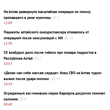
На Алтае развернута масштабная операция по поиску
пропавшего в реке мужчины
2
12:09
Пациенты алтайского онкодиспансера отказались от
операцией после консультаций с ИИ
12
11:36
СК возбудил дело после гибели при пожаре подростка в
Республике Алтай
2
10:57
«Делал сам себе массаж сердца»: боец СВО на Алтае чудом
выжил после удара молнии
19
10:19
Осужденный экс-чиновник мэрии Барнаула досрочно покинет
колонию
8
09:49