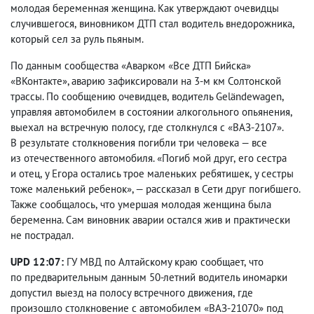
молодая беременная женщина. Как утверждают очевидцы
случившегося
,
виновником ДТП стал водитель внедорожника
,
который сел за руль пьяным.
По данным сообщества «Аварком «Все ДТП Бийска»
«ВКонтакте», аварию зафиксировали на 3-м км Солтонской
трассы. По сообщению очевидцев
,
водитель Geländewagen
,
управляя автомобилем в состоянии алкогольного опьянения
,
выехал на встречную полосу
,
где столкнулся с «ВАЗ-2107».
В результате столкновения погибли три человека — все
из отечественного автомобиля. «Погиб мой друг
,
его сестра
и отец
,
у Егора остались трое маленьких ребятишек
,
у сестры
тоже маленький ребенок», — рассказал в Сети друг погибшего.
Также сообщалось
,
что умершая молодая женщина была
беременна. Сам виновник аварии остался жив и практически
не пострадал.
UPD 12:07:
ГУ МВД по Алтайскому краю сообщает
,
что
по предварительным данным 50-летний водитель иномарки
допустил выезд на полосу встречного движения
,
где
произошло столкновение с автомобилем «ВАЗ-21070» под