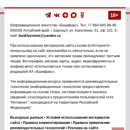
18+
Информационное агентство
«Банкфакс»
. Тел.
+7 960-945-96-96
.
656056
Алтайский край, г. Барнаул
,
ул. Короленко, 51, оф. 101
. E-
mail:
bankfaxnews@yandex.ru
При использовании материалов сайта ссылка (в Интернете -
гиперссылка) на сайт www.bankfax.ru обязательна, если не
заявлено однозначно, что авторские права принадлежат третьим
лицам. Фотографии, рисунки, карты, аудио- видеофрагменты и
графика могут использоваться только при согласовании с
редакцией ИА «Банкфакс».
"На информационном ресурсе применяются рекомендательные
технологии (информационные технологии предоставления
информации на основе сбора, систематизации и анализа
сведений, относящихся к предпочтениям пользователей сети
"Интернет", находящихся на территории Российской
Федерации)".
Выходные данные
•
Условия использования материалов
сайта
•
Правила комментирования
•
Правила применения
рекомендательных технологий
•
Реклама на сайте