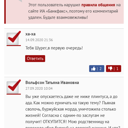
Этот пользователь нарушил
правила общения
на
сайте ИА «Банкфакс», поэтому его комментарий
удален. Будьте взаимовежливы!
ха-ха
14.09.2020 21:36
Тебя Шурег,в первую очередь!
Ответить
|
2
|
1
Вольфсон Татьяна Ивановна
27.09.2020 10:04
Вы уже опускаетесь даже не ниже плинтуса, а до
ада. Как можно ерничать на такую тему? Пьяная
сволочь, буржуйская морда, уничтожила столько
жизней! Согласна с одним-по заслугам не
получит! ОТКУПИТСЯ! Мою родственницу на
переходе убил буржуй на дорогой машине. И что?