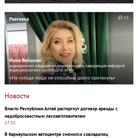
15
Разговор
Инна Вейцман
эндокринолог, кандидат медицинских наук, заведующая кафедрой
эндокринологии с курсом ДПО АГМУ
«На голоде люди не способны долго протянуть»
Новости
Власти Республики Алтай расторгнут договор аренды с
недобросовестным лесозаготовителем
17:32
В барнаульском автоцентре сменился совладелец