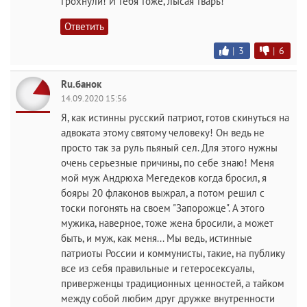
грохнули! И тебя тоже, лысая тварь!
Ответить
|
3
|
6
Ru.банок
14.09.2020 15:56
Я, как истинны русский патриот, готов скинуться на
адвоката этому святому человеку! Он ведь не
просто так за руль пьяный сел. Для этого нужны
очень серьезные причины, по себе знаю! Меня
мой муж Андрюха Мегедеков когда бросил, я
бояры 20 флаконов выжрал, а потом решил с
тоски погонять на своем "Запорожце". А этого
мужика, наверное, тоже жена бросили, а может
быть, и муж, как меня... Мы ведь, истинные
патриоты России и коммунисты, такие, на публику
все из себя правильные и гетеросексуалы,
приверженцы традиционных ценностей, а тайком
между собой любим друг дружке внутренности