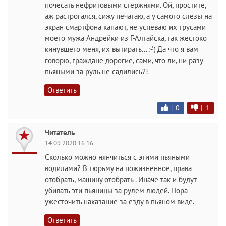
почесать нефритовыми стержнями. Ой, простите,
аж растрогался, сижу печатаю, а у самого слезы на
экран смартфона капают, не успеваю их трусами
моего мужа Андрейки из Г-Алтайска, так жестоко
кинувшего меня, их вытирать... :-'( Да что я вам
говорю, граждане дорогие, сами, что ли, ни разу
пьяными за руль не садились?!
Ответить
|
0
|
1
Читатель
14.09.2020 16:16
Сколько можно нянчиться с этими пьяными
водилами? В тюрьму на пожизненное, права
отобрать, машину отобрать . Иначе так и будут
убивать эти пьяницы за рулем людей. Пора
ужесточить наказание за езду в пьяном виде.
Ответить