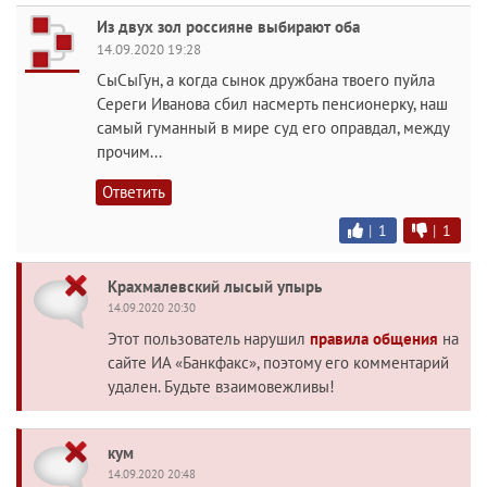
Из двух зол россияне выбирают оба
14.09.2020 19:28
СыСыГун, а когда сынок дружбана твоего пуйла
Сереги Иванова сбил насмерть пенсионерку, наш
самый гуманный в мире суд его оправдал, между
прочим...
Ответить
|
1
|
1
Крахмалевский лысый упырь
14.09.2020 20:30
Этот пользователь нарушил
правила общения
на
сайте ИА «Банкфакс», поэтому его комментарий
удален. Будьте взаимовежливы!
кум
14.09.2020 20:48