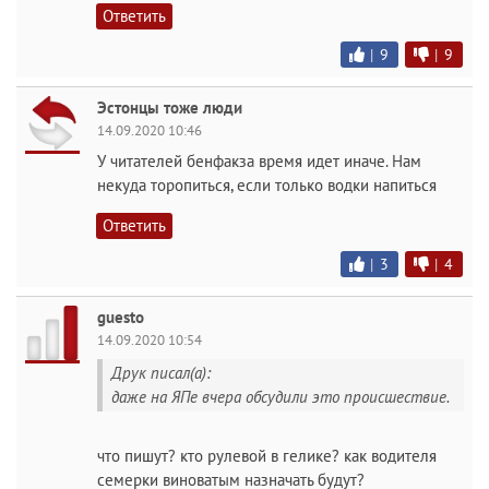
Ответить
|
9
|
9
Эстонцы тоже люди
14.09.2020 10:46
У читателей бенфакза время идет иначе. Нам
некуда торопиться, если только водки напиться
Ответить
|
3
|
4
guesto
14.09.2020 10:54
Друк писал(а):
даже на ЯПе вчера обсудили это происшествие.
что пишут? кто рулевой в гелике? как водителя
семерки виноватым назначать будут?