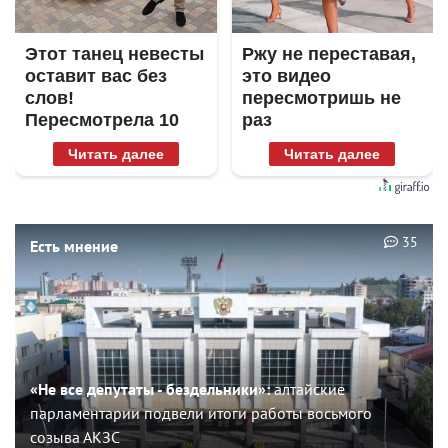
Этот танец невесты
Ржу не переставая,
оставит вас без
это видео
слов!
пересмотришь не
Пересмотрела 10
раз
раз
Читать далее
Читать далее
35
Есть мнение
«Не все депутаты - бездельники»:
алтайские
парламентарии подвели итоги работы восьмого
созыва АКЗС