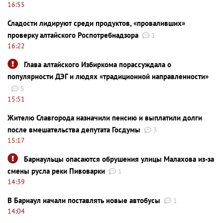
16:55
Сладости лидируют среди продуктов, «проваливших»
проверку алтайского Роспотребнадзора
1
16:22
Глава алтайского Избиркома порассуждала о
популярности ДЭГ и людях «традиционной направленности»
5
15:51
Жителю Славгорода назначили пенсию и выплатили долги
после вмешательства депутата Госдумы
3
15:17
Барнаульцы опасаются обрушения улицы Малахова из-за
смены русла реки Пивоварки
1
14:39
В Барнаул начали поставлять новые автобусы
1
14:04