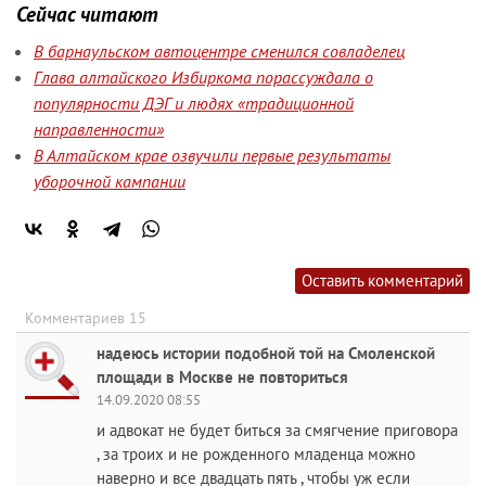
Сейчас читают
В барнаульском автоцентре сменился совладелец
Глава алтайского Избиркома порассуждала о
популярности ДЭГ и людях «традиционной
направленности»
В Алтайском крае озвучили первые результаты
уборочной кампании
Оставить комментарий
Комментариев 15
надеюсь истории подобной той на Смоленской
площади в Москве не повториться
14.09.2020 08:55
и адвокат не будет биться за смягчение приговора
, за троих и не рожденного младенца можно
наверно и все двадцать пять , чтобы уж если