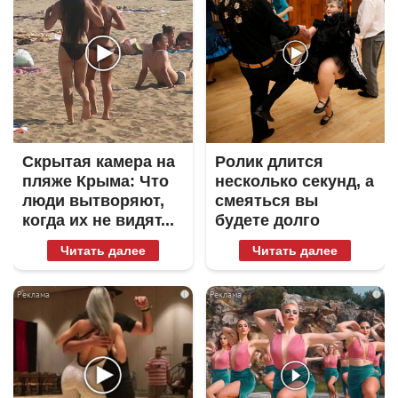
Скрытая камера на
Ролик длится
пляже Крыма: Что
несколько секунд, а
люди вытворяют,
смеяться вы
когда их не видят...
будете долго
Читать далее
Читать далее
i
i