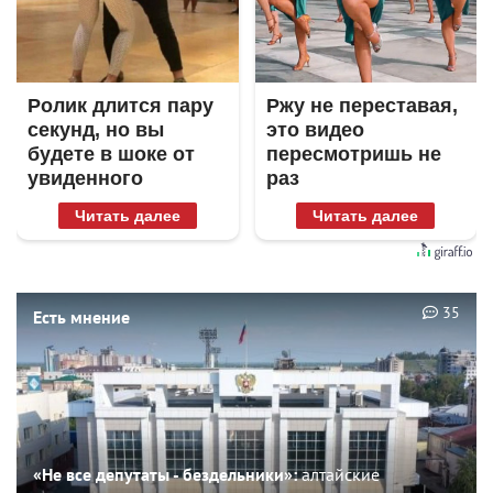
Ролик длится пару
Ржу не переставая,
секунд, но вы
это видео
будете в шоке от
пересмотришь не
увиденного
раз
Читать далее
Читать далее
35
Есть мнение
«Не все депутаты - бездельники»:
алтайские