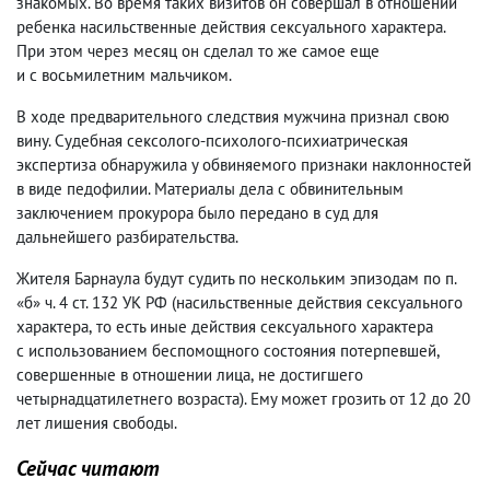
знакомых. Во время таких визитов он совершал в отношении
ребенка насильственные действия сексуального характера.
При этом через месяц он сделал то же самое еще
и с восьмилетним мальчиком.
В ходе предварительного следствия мужчина признал свою
вину. Судебная сексолого-психолого-психиатрическая
экспертиза обнаружила у обвиняемого признаки наклонностей
в виде педофилии. Материалы дела с обвинительным
заключением прокурора было передано в суд для
дальнейшего разбирательства.
Жителя Барнаула будут судить по нескольким эпизодам по п.
«б» ч. 4 ст. 132 УК РФ
(
насильственные действия сексуального
характера
,
то есть иные действия сексуального характера
с использованием беспомощного состояния потерпевшей
,
совершенные в отношении лица
,
не достигшего
четырнадцатилетнего возраста). Ему может грозить от 12 до 20
лет лишения свободы.
Сейчас читают