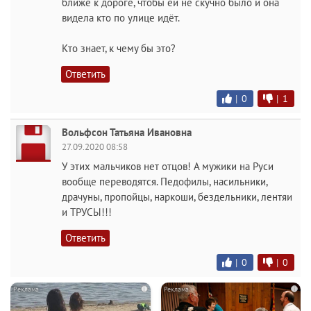
ближе к дороге, чтобы ей не скучно было и она
видела кто по улице идёт.
Кто знает, к чему бы это?
Ответить
|
0
|
1
Вольфсон Татьяна Ивановна
27.09.2020 08:58
У этих мальчиков нет отцов! А мужики на Руси
вообще переводятся. Педофилы, насильники,
драчуны, пропойцы, наркоши, бездельники, лентяи
и ТРУСЫ!!!
Ответить
|
0
|
0
i
i