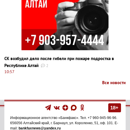
СК возбудил дело после гибели при пожаре подростка в
Республике Алтай
2
10:57
Все новости
18+
Информационное агентство
«Банкфакс»
. Тел.
+7 960-945-96-96
.
656056
Алтайский край, г. Барнаул
,
ул. Короленко, 51, оф. 101
. E-
mail:
bankfaxnews@yandex.ru