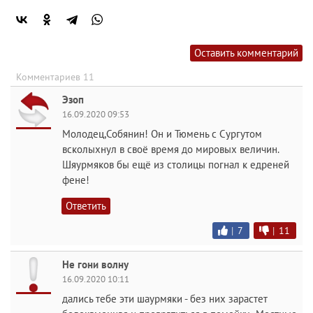
Оставить комментарий
Комментариев 11
Эзоп
16.09.2020 09:53
Молодец,Собянин! Он и Тюмень с Сургутом
всколыхнул в своё время до мировых величин.
Шяурмяков бы ещё из столицы погнал к едреней
фене!
Ответить
|
7
|
11
Не гони волну
16.09.2020 10:11
дались тебе эти шаурмяки - без них зарастет