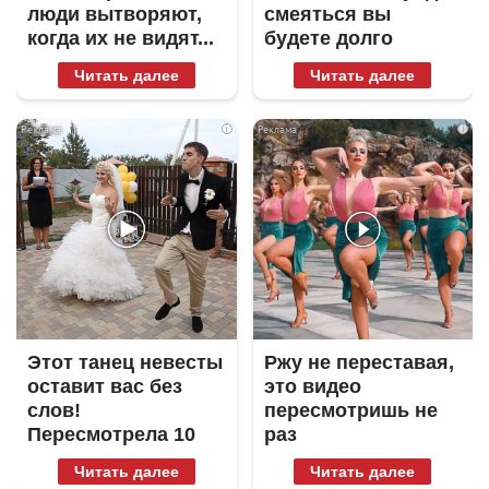
люди вытворяют,
смеяться вы
когда их не видят...
будете долго
Читать далее
Читать далее
i
i
Этот танец невесты
Ржу не переставая,
оставит вас без
это видео
слов!
пересмотришь не
Пересмотрела 10
раз
раз
Читать далее
Читать далее