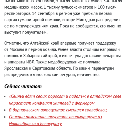
тысяч защитных костюмов
,
5 тысяч защитных очков
,
500 тысяч
медицинских масок
,
1 тысячу пульсоксиметров и 100 тысяч
респираторов. 14 сентября в регион уже пребыла первая
партия гуманитарной помощи
,
вскоре Минздрав распределит
ее по медучреждениям края. Пока не сообщается
,
кто именно
выступит получателем.
Отметим
,
что Алтайский край впервые получает поддержку
от Москвы в период ковида. Ранее власти столицы направили
помощь в Хабаровский край
,
в июле туда доставили лекарства
и аппараты ИВЛ. Также медоборудование получала
Ярославская и Саратовская области. По каким параметрам
распределяются московские ресурсы
,
неизвестно.
Сейчас читают
«Свиньи едят своих поросят и падаль»: в алтайском селе
нарастает конфликт жителей с фермером
В барнаульском автоцентре сменился совладелец
Санкции помешали запустить авиамаршрут из
Новосибирска в Белокуриху