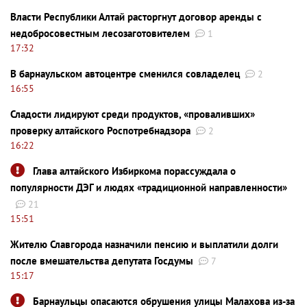
Власти Республики Алтай расторгнут договор аренды с
недобросовестным лесозаготовителем
1
17:32
В барнаульском автоцентре сменился совладелец
2
16:55
Сладости лидируют среди продуктов, «проваливших»
проверку алтайского Роспотребнадзора
2
16:22
Глава алтайского Избиркома порассуждала о
популярности ДЭГ и людях «традиционной направленности»
21
15:51
Жителю Славгорода назначили пенсию и выплатили долги
после вмешательства депутата Госдумы
7
15:17
Барнаульцы опасаются обрушения улицы Малахова из-за