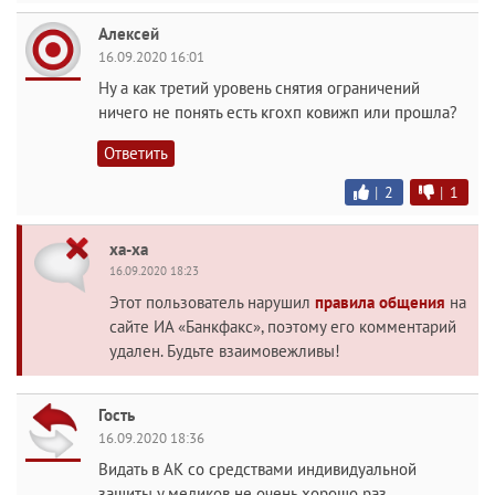
Алексей
16.09.2020 16:01
Ну а как третий уровень снятия ограничений
ничего не понять есть кгохп ковижп или прошла?
Ответить
|
2
|
1
ха-ха
16.09.2020 18:23
Этот пользователь нарушил
правила общения
на
сайте ИА «Банкфакс», поэтому его комментарий
удален. Будьте взаимовежливы!
Гость
16.09.2020 18:36
Видать в АК со средствами индивидуальной
защиты у медиков не очень хорошо,раз