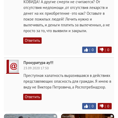
КОВИДА! А другие смерти не считаются? От
отсутствия медпомощи ,от отсутствия лекарств и
денег на их приобретение -это как? Оставьте в
покое пожилых людей! Лечить нужно и
вылечивать, и деньги платить за вылеченных, а не
просто за то, что выявили и закрыли.
Ответить
|
0
|
0
Прокуратура ау!!!
23.09.2020 17:50
Преступная халатность выразившаяся в действиях
представляющих опасность для граждан. Я имею в
виду не Виктора Петровича, а Роспотребнадзор.
Ответить
|
0
|
0
i
i