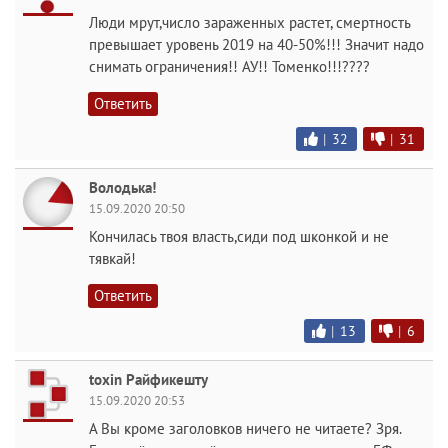
Люди мрут,число зараженных растет, смертность
превышает уровень 2019 на 40-50%!!! Значит надо
снимать ограничения!! АУ!! Томенко!!!????
Ответить
|
32
|
31
Володька!
15.09.2020 20:50
Кончилась твоя власть,сиди под шконкой и не
тявкай!
Ответить
|
13
|
6
toxin Райфикешту
15.09.2020 20:53
А Вы кроме заголовков ничего не читаете? Зря.