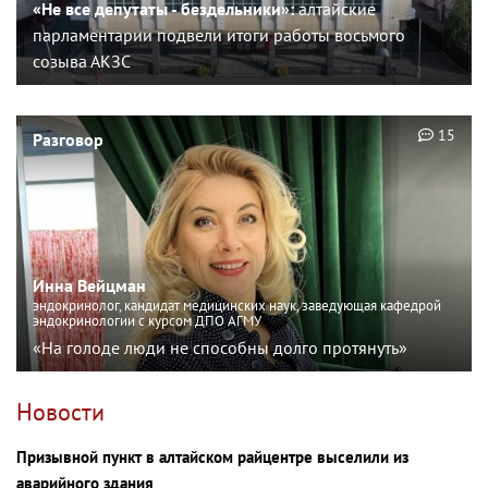
«Не все депутаты - бездельники»:
алтайские
парламентарии подвели итоги работы восьмого
созыва АКЗС
15
Разговор
Инна Вейцман
эндокринолог, кандидат медицинских наук, заведующая кафедрой
эндокринологии с курсом ДПО АГМУ
«На голоде люди не способны долго протянуть»
Новости
Призывной пункт в алтайском райцентре выселили из
аварийного здания