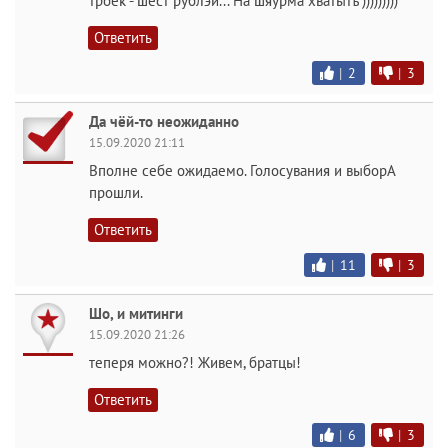
троек - шест рублэй... На шяурма хватытъ )))))))))
Ответить
|
2
|
3
Да чёй-то неожиданно
15.09.2020 21:11
Вполне себе ожидаемо. Голосувания и выборА
прошли.
Ответить
|
11
|
3
Шо, и митинги
15.09.2020 21:26
теперя можно?! Живем, братцы!
Ответить
|
6
|
3