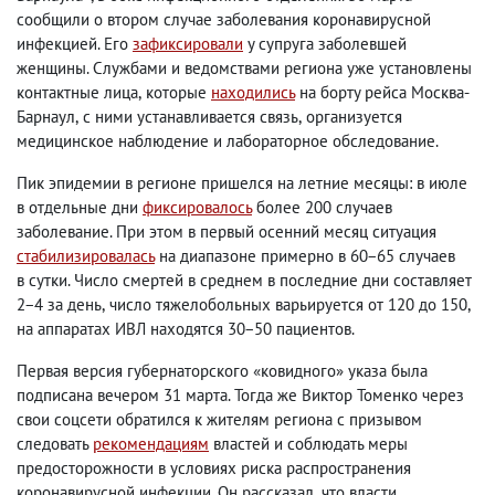
сообщили о втором случае заболевания коронавирусной
инфекцией. Его
зафиксировали
у супруга заболевшей
женщины. Службами и ведомствами региона уже установлены
контактные лица
,
которые
находились
на борту рейса Москва-
Барнаул
,
с ними устанавливается связь
,
организуется
медицинское наблюдение и лабораторное обследование.
Пик эпидемии в регионе пришелся на летние месяцы: в июле
в отдельные дни
фиксировалось
более 200 случаев
заболевание. При этом в первый осенний месяц ситуация
стабилизировалась
на диапазоне примерно в 60−65 случаев
в сутки. Число смертей в среднем в последние дни составляет
2−4 за день
,
число тяжелобольных варьируется от 120 до 150
,
на аппаратах ИВЛ находятся 30−50 пациентов.
Первая версия губернаторского «ковидного» указа была
подписана вечером 31 марта. Тогда же Виктор Томенко через
свои соцсети обратился к жителям региона с призывом
следовать
рекомендациям
властей и соблюдать меры
предосторожности в условиях риска распространения
коронавирусной инфекции. Он рассказал
,
что власти