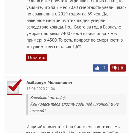
Если всё же прочтёте утреннюю статью на БФ, то
увидите, что за 7 мес 2020 смертность увеличилась
по сравнению с 2019 годом на 69 чел. Да,
наверное многие из этих людей умерли
вследствие ковида. Но... Всего за год в Барнауле
умирает порядка 7400 чел. Это значит за 7 мес
примерно 4300. То есть, прирост по смертности в
текущем году составил 1,6%
Ответить
|
7
|
8
Амбарцум Мелконович
15.09.2020 21:06
Володька! писал(а):
Кончилась твоя власть,сиди под шконкой и не
тявкай!
И щитайте вместе с Сан Санычем...типо: восэмь