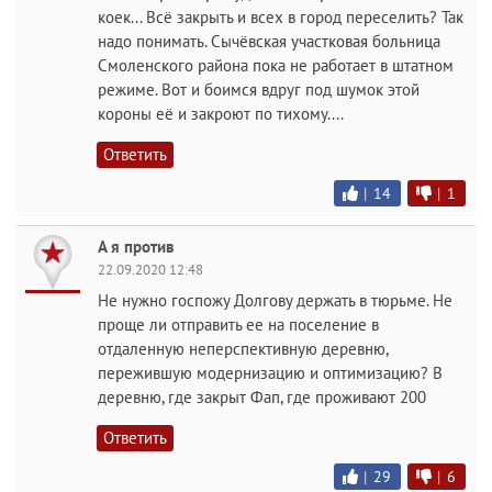
коек... Всё закрыть и всех в город переселить? Так
надо понимать. Сычёвская участковая больница
Смоленского района пока не работает в штатном
режиме. Вот и боимся вдруг под шумок этой
короны её и закроют по тихому....
Ответить
|
14
|
1
А я против
22.09.2020 12:48
Не нужно госпожу Долгову держать в тюрьме. Не
проще ли отправить ее на поселение в
отдаленную неперспективную деревню,
пережившую модернизацию и оптимизацию? В
деревню, где закрыт Фап, где проживают 200
Ответить
|
29
|
6