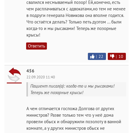
свалился несмываемый позор! Ей,конечно, есть
чем расплачиваться с адвокатами,но тем не менее
в подруги генерала Новикова она вполне годится.
Что остаётся делать? Только петь дуэтом ... были
когда-то и мы рысаками! Теперь же позорные
крысы!
Ответить
|
22
|
10
456
22.09.2020 11:40
Пациент писал(а): когда-то и мы рысаками!
Теперь же позорные крысы!
А чем отличается госпожа Долгова от других
министров? Разве только тем что у неё дома
провели обыск и обнаружили позолоту в ванной
комнате, а у других министров обыск не