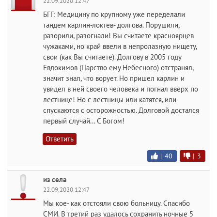
22.09.2020 12:47
БГГ: Медицину по крупному уже переделали
тандем карлин-локтев- долгова. Порушили,
разорили, разогнали! Вы считаете красноярцев
чужаками, но край ввели в непролазную нищету,
свои (как Вы считаете). Долгову в 2005 году
Евдокимов (Царство ему Небесного) отстранял,
значит знал, что ворует. Но пришел карлин и
увидел в ней своего человека и погнал вверх по
лестнице! Но с лестницы или катятся, или
спускаются с осторожностью. Долговой достался
первый случай... С Богом!
Ответить
|
40
|
3
из села
22.09.2020 12:47
Мы кое- как отстояли свою больницу. Спасибо
СМИ. В третий раз удалось сохранить ночные 5