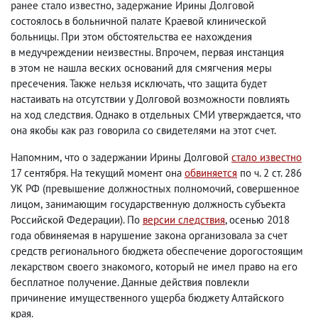
ранее стало известно
,
задержание Ирины Долговой
состоялось в больничной палате Краевой клинической
больницы. При этом обстоятельства ее нахождения
в медучреждении неизвестны. Впрочем
,
первая инстанция
в этом не нашла веских оснований для смягчения меры
пресечения. Также нельзя исключать
,
что защита будет
настаивать на отсутствии у Долговой возможности повлиять
на ход следствия. Однако в отдельных СМИ утверждается
,
что
она якобы как раз говорила со свидетелями на этот счет.
Напомним
,
что о задержании Ирины Долговой
стало известно
17 сентября. На текущий момент она
обвиняется
по ч. 2 ст. 286
УК РФ
(
превышение должностных полномочий
,
совершенное
лицом
,
занимающим государственную должность субъекта
Российской Федерации). По
версии следствия
, осенью 2018
года обвиняемая в нарушение закона организовала за счет
средств регионального бюджета обеспечение дорогостоящим
лекарством своего знакомого
,
который не имел право на его
бесплатное получение. Данные действия повлекли
причинение имущественного ущерба бюджету Алтайского
края.