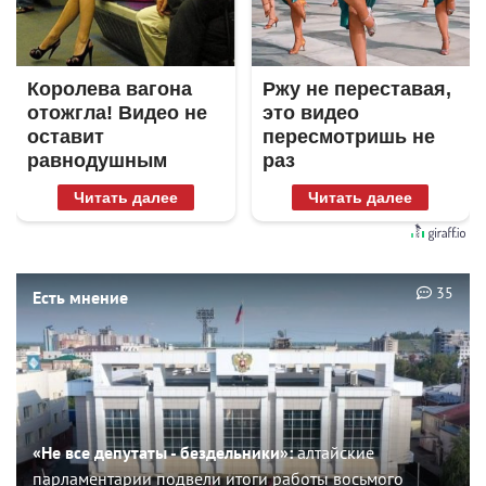
Королева вагона
Ржу не переставая,
отожгла! Видео не
это видео
оставит
пересмотришь не
равнодушным
раз
Читать далее
Читать далее
35
Есть мнение
«Не все депутаты - бездельники»:
алтайские
парламентарии подвели итоги работы восьмого