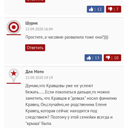
|
12
|
7
Шурик
22.09.2020 16:04
Простите, а часовню развалила тоже она?))))
Ответить
|
13
|
10
Для Моти
22.09.2020 19:19
Думаю,что Кравцовы уже не успеют
бежать......Если покопаться дальше,то можно
заметить, что Кравцов в "девках" носил фамилию
Кравец. Он,случайно,не родственник Елене
Кравец, которая сейчас находится под
следствием? Поэтому у этой семейки всегда и
"крыша" была.