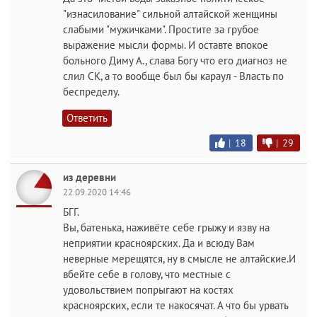
"изнасилование" сильной алтайской женщины
слабыми "мужичками". Простите за грубое
выражение мысли формы. И оставте впокое
больного Диму А., слава Богу что его диагноз не
слил СК, а то вообще был бы караул - Власть по
беспределу.
Ответить
|
18
|
29
из деревни
22.09.2020 14:46
БГГ.
Вы, батенька, наживёте себе грыжу и язву на
неприятии красноярских. Да и всюду Вам
неверные мерещятся, ну в смысле не алтайские.И
вбейте себе в голову, что местные с
удовольствием попрыгают на костях
красноярских, если те накосячат. А что бы урвать