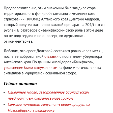
Предположительно
,
этим знакомым был замдиректора
территориального фонда обязательного медицинского
страхований
(
ТФОМС) Алтайского края Дмитрий Андреев
,
который получил жизненно важный препарат на 204,5 тысяч
рублей. В разговоре с «Банкфаксом» свою роль в этом деле
он не подтвердил и не опроверг
,
воздержавшись
от комментариев.
Добавим
,
что арест Долговой состоялся ровно через месяц
после ее добровольной
отставки
с поста вице-губернатора
Алтайского края. По данным инсайдеров «Банкфакса»,
увольнение было вынужденным
на фоне многочисленных
скандалов в курируемой социальной сфере.
Сейчас читают
Сливочное масло, изготовленное барнаульским
предприятием, оказалось маргарином
Санкции помешали запустить авиамаршрут из
Новосибирска в Белокуриху