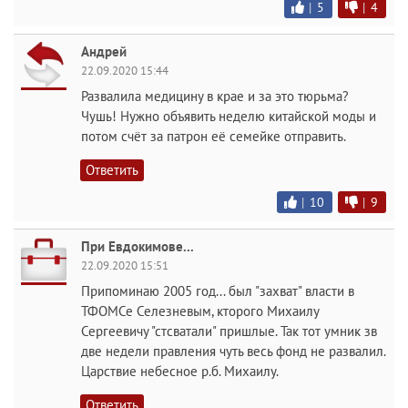
|
5
|
4
Андрей
22.09.2020 15:44
Развалила медицину в крае и за это тюрьма?
Чушь! Нужно объявить неделю китайской моды и
потом счёт за патрон её семейке отправить.
Ответить
|
10
|
9
При Евдокимове...
22.09.2020 15:51
Припоминаю 2005 год... был "захват" власти в
ТФОМСе Селезневым, кторого Михаилу
Сергеевичу "стсватали" пришлые. Так тот умник зв
две недели правления чуть весь фонд не развалил.
Царствие небесное р.б. Михаилу.
Ответить