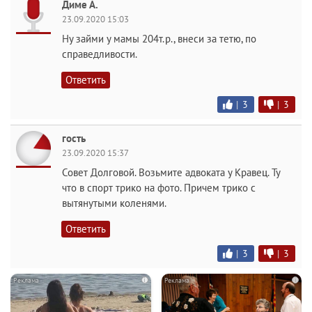
Диме А.
23.09.2020 15:03
Ну займи у мамы 204т.р., внеси за тетю, по
справедливости.
Ответить
|
3
|
3
гость
23.09.2020 15:37
Совет Долговой. Возьмите адвоката у Кравец. Ту
что в спорт трико на фото. Причем трико с
вытянутыми коленями.
Ответить
|
3
|
3
i
i