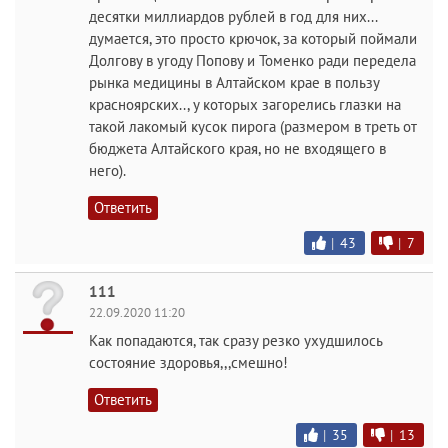
десятки миллиардов рублей в год для них...
думается, это просто крючок, за который поймали
Долгову в угоду Попову и Томенко ради передела
рынка медицины в Алтайском крае в пользу
красноярских.., у которых загорелись глазки на
такой лакомый кусок пирога (размером в треть от
бюджета Алтайского края, но не входящего в
него).
Ответить
|
43
|
7
111
22.09.2020 11:20
Как попадаются, так сразу резко ухудшилось
состояние здоровья,,,смешно!
Ответить
|
35
|
13