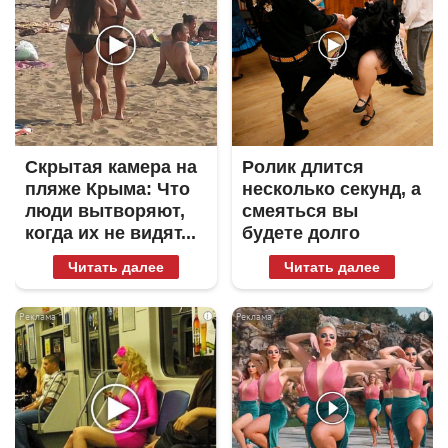
Скрытая камера на
Ролик длится
пляже Крыма: Что
несколько секунд, а
люди вытворяют,
смеяться вы
когда их не видят...
будете долго
Читать далее
Читать далее
i
i