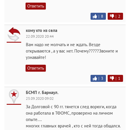
Ответить
|
8
|
2
кому кто из села
22.09.2020 20:44
Вам надо не молчать и не ждать. Везде
открываются , а у вас нет. Почему?????Звоните и
узнавайте!
Ответить
|
3
|
1
БСМП г. Барнаул.
23.09.2020 09:02
За Долговой с 90 гг. тянется след ворюги, когда
она работала в ТФОМС, проверено на личном
опыте....
многих главных врачей , кто с ней тогда общался.