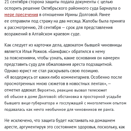
21 сентября сторона защиты подала документы с целью
оспорить решение Октябрьского районного суда Барнаула о
мере пресечения
в отношении Ирины Долговой. Ранее
ее отправили под стражу на два месяца. Жалобы была принята
к рассмотрению
,
28 сентября — срок для представления
возражений в Алтайском краевом суде.
Как следует из карточки дела
,
адвокатом бывшей чиновницы
является Илья Рожков. «Банкфакс» обратился к нему
за пояснениями
,
чтобы узнать
,
какие основания он намерен
представить суду для обжалования ареста подзащитной.
Однако юрист не стал раскрывать свою позицию.
«Я воздержусь от каких-либо комментариев. Особенно после
просмотренных мною сюжетов в новостных лентах», —
отметил адвокат.
Вероятно
,
реакцию вызвал телесюжет
об обыске в доме Долговой: обстановка в просторной усадьбе
бывшего вице-губернатора и госслужащей с многолетним опытом
подавалась как нечто необычное для чиновников ее ранга.
Не исключено
,
что защита будет настаивать на домашнем
аресте
,
аргументируя это состоянием здоровья
,
поскольку
,
как