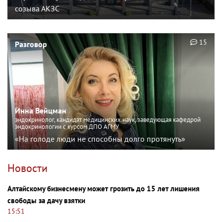
созыва АКЗС
15
Разговор
Инна Вейцман
эндокринолог, кандидат медицинских наук, заведующая кафедрой
эндокринологии с курсом ДПО АГМУ
«На голоде люди не способны долго протянуть»
Новости
Алтайскому бизнесмену может грозить до 15 лет лишения
свободы за дачу взятки
15:51