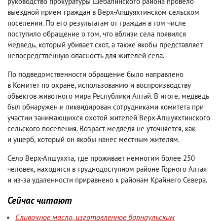
руководство прокуратуры Шебалинского района провело
выездной прием граждан в Верх-Апшуяхтинском сельском
поселении. По его результатам от граждан в том числе
поступило обращение о том
,
что вблизи села появился
медведь
,
который убивает скот
,
а также якобы представляет
непосредственную опасность для жителей села.
По подведомственности обращение было направлено
в Комитет по охране
,
использованию и воспроизводству
объектов животного мира Республики Алтай. В итоге
,
медведь
был обнаружен и ликвидирован сотрудниками комитета при
участии занимающихся охотой жителей Верх-Апшуяхтинского
сельского поселения. Возраст медведя не уточняется
,
как
и ущерб
,
который он якобы нанес местным жителям.
Село Верх-Апшуяхта
,
где проживает немногим более 250
человек
,
находится в труднодоступном районе Горного Алтая
и из-за удаленности приравнено к районам Крайнего Севера.
Сейчас читают
Сливочное масло, изготовленное барнаульским