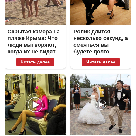
Скрытая камера на
Ролик длится
пляже Крыма: Что
несколько секунд, а
люди вытворяют,
смеяться вы
когда их не видят...
будете долго
Читать далее
Читать далее
i
i