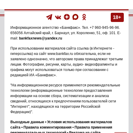
18+
Информационное агентство
«Банкфакс»
. Тел.
+7 960-945-96-96
.
656056
Алтайский край, г. Барнаул
,
ул. Короленко, 51, оф. 101
. E-
mail:
bankfaxnews@yandex.ru
При использовании материалов сайта ссылка (в Интернете -
гиперссылка) на сайт www.bankfax.ru обязательна, если не
заявлено однозначно, что авторские права принадлежат третьим
лицам. Фотографии, рисунки, карты, аудио- видеофрагменты и
графика могут использоваться только при согласовании с
редакцией ИА «Банкфакс».
"На информационном ресурсе применяются рекомендательные
технологии (информационные технологии предоставления
информации на основе сбора, систематизации и анализа
сведений, относящихся к предпочтениям пользователей сети
"Интернет", находящихся на территории Российской
Федерации)".
Выходные данные
•
Условия использования материалов
сайта
•
Правила комментирования
•
Правила применения
рекомендательных технологий
•
Реклама на сайте