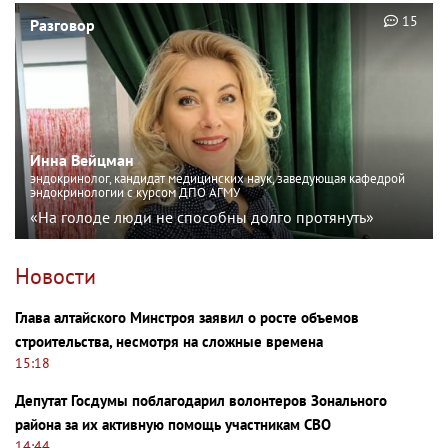
15
Разговор
Инна Вейцман
эндокринолог, кандидат медицинских наук, заведующая кафедрой
эндокринологии с курсом ДПО АГМУ
«На голоде люди не способны долго протянуть»
Новости
Глава алтайского Минстроя заявил о росте объемов
строительства, несмотря на сложные времена
15:18
Депутат Госдумы поблагодарил волонтеров Зонального
района за их активную помощь участникам СВО
14:44