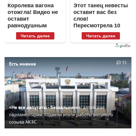
Королева вагона
Этот танец невесты
отожгла! Видео не
оставит вас без
оставит
слов!
равнодушным
Пересмотрела 10
раз
Читать далее
Читать далее
35
Есть мнение
«Не все депутаты - бездельники»:
алтайские
парламентарии подвели итоги работы восьмого
созыва АКЗС