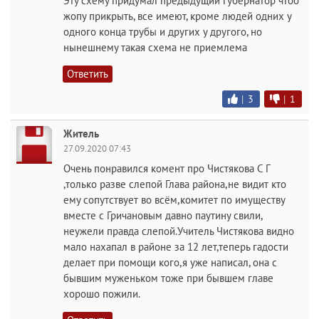
Эту схему придумал предыдущий губернатор чтоб
жопу прикрыть, все имеют, кроме людей одних у
одного конца трубы и других у другого, но
нынешнему такая схема не приемлема
Ответить
|
3
|
1
Житель
27.09.2020 07:43
Очень понравился комент про Чистякова С Г
,только разве слепой Глава района,не видит кто
ему сопутствует во всём,комитет по имуществу
вместе с Гричановым давно паутину свили,
неужели правда слепой.Учитель Чистякова видно
мало нахапал в районе за 12 лет,теперь гадости
делает при помощи кого,я уже написал, она с
бывшим муженьком тоже при бывшем главе
хорошо пожили.