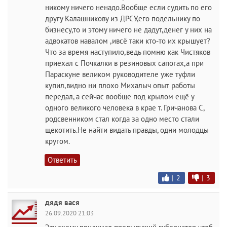
никому ничего ненадо.Вообще если судить по его
другу Калашникову из ДРСУ,его подельнику по
бизнесу,то и этому ничего не дадут,денег у них на
адвокатов навалом ,ивсё таки кто-то их крышует?
Что за время наступило,ведь помню как Чистяков
приехал с Почкалки в резиновых сапогах,а при
Параскуне великом руководителе уже туфли
купил,видно ни плохо Михалыч опыт работы
передал, а сейчас вообще под крылом ещё у
одного великого человека в крае т. Гричанова С,
родсвенником стал когда за одно место стали
щекотить.Не найти видать правды, одни молодцы
кругом.
Ответить
|
2
|
3
дядя вася
26.09.2020 21:03