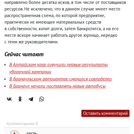
направлено более десятка исков
,
в том числе от поставщиков
ресурсов. Не исключено
,
что в данном случае имеет место
распространенная схема
,
по которой предприятие
,
практически не имеющее материальных средств
в собственности
,
копит долги
,
затем банкротится
,
а на его
месте вскоре начинает работать другое юрлицо
,
нередко
с теми же руководителями.
Сейчас читают
В Алтайском крае озвучили первые результаты
уборочной кампании
В барнаульском автоцентре сменился совладелец
В Барнаул начали поставлять новые автобусы
Оставить комментарий
Комментариев 8
гость