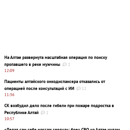
На Алтае развернута масштабная операция по поиску
пропавшего в реке мужчины
2
12:09
Пациенты алтайского онкодиспансера отказались от
операцией после консультаций с ИИ
12
11:36
СК возбудил дело после гибели при пожаре подростка в
Республике Алтай
2
10:57
«Делал сам себе массаж сердца»: боец СВО на Алтае чудом