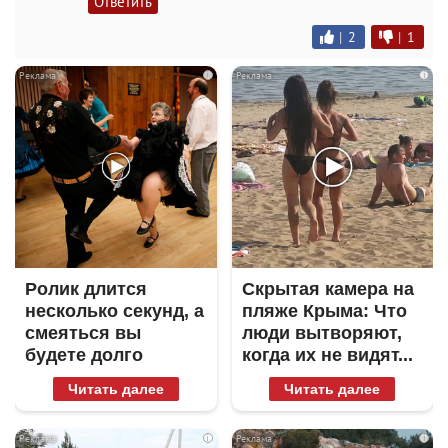
Ответить
|
2
|
1
i
i
Ролик длится
Скрытая камера на
несколько секунд, а
пляже Крыма: Что
смеяться вы
люди вытворяют,
будете долго
когда их не видят...
Читать далее
Читать далее
i
i