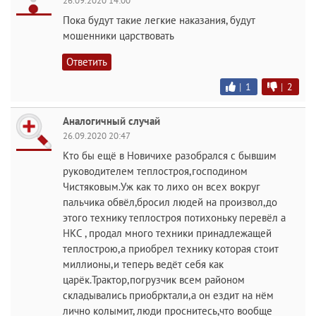
26.09.2020 14:00
Пока будут такие легкие наказания, будут
мошенники царствовать
Ответить
|
1
|
2
Аналогичный случай
26.09.2020 20:47
Кто бы ещё в Новичихе разобрался с бывшим
руководителем теплостроя,господином
Чистяковым.Уж как то лихо он всех вокруг
пальчика обвёл,бросил людей на произвол,до
этого технику теплостроя потихоньку перевёл а
НКС , продал много техники принадлежащей
теплострою,а приобрел технику которая стоит
миллионы,и теперь ведёт себя как
царёк.Трактор,погрузчик всем районом
складывались приобрктали,а он ездит на нём
лично колымит, люди проснитесь,что вообще