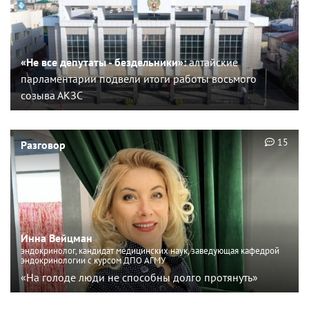
«Не все депутаты - бездельники»:
алтайские
парламентарии подвели итоги работы восьмого
созыва АКЗС
15
Разговор
Инна Вейцман
эндокринолог, кандидат медицинских наук, заведующая кафедрой
эндокринологии с курсом ДПО АГМУ
«На голоде люди не способны долго протянуть»