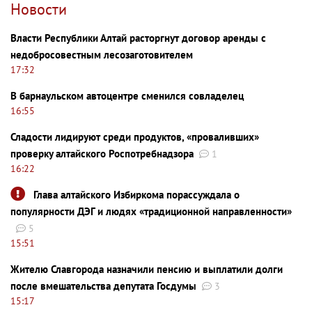
Новости
Власти Республики Алтай расторгнут договор аренды с
недобросовестным лесозаготовителем
17:32
В барнаульском автоцентре сменился совладелец
16:55
Сладости лидируют среди продуктов, «проваливших»
проверку алтайского Роспотребнадзора
1
16:22
Глава алтайского Избиркома порассуждала о
популярности ДЭГ и людях «традиционной направленности»
5
15:51
Жителю Славгорода назначили пенсию и выплатили долги
после вмешательства депутата Госдумы
3
15:17