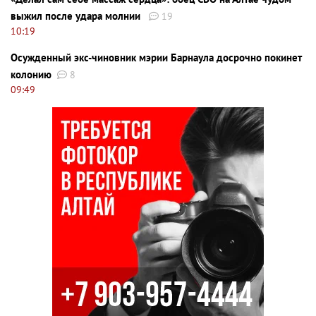
выжил после удара молнии
19
10:19
Осужденный экс-чиновник мэрии Барнаула досрочно покинет
колонию
8
09:49